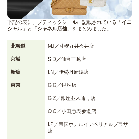
下記の表に、ブティックシールに記載されている「
イニ
シャル
」と「
シャネル店舗
」をまとめました。
北海道
M.I／札幌丸井今井店
宮城
S.D／仙台三越店
新潟
I.N／伊勢丹新潟店
東京
G.G／銀座店
G.Z／銀座並木通り店
O.C／小田急表参道店
I.P／帝国ホテルインペリアルプラザ
店