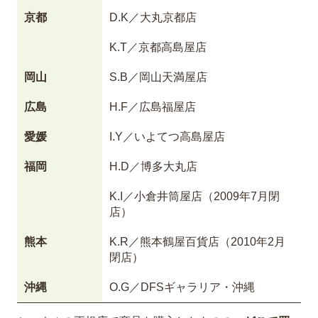
京都
D.K／大丸京都店
K.T／京都高島屋店
岡山
S.B／岡山天満屋店
広島
H.F／広島福屋店
愛媛
I.Y／いよてつ高島屋店
福岡
H.D／博多大丸店
K.I／小倉井筒屋店（2009年7月閉
店）
熊本
K.R／熊本鶴屋百貨店（2010年2月
閉店）
沖縄
O.G／DFSギャラリア・沖縄