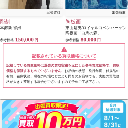
出張買取
出張買取
彫刻
陶板画
本郷新 裸婦
東山魁夷/ロイヤルコペンハーゲン
陶板画「白馬の森」
150,000
80,000
参考価格
円
参考価格
円
記載されている買取価格について
記載している買取価格は過去の買取実績を元にした参考買取価格で、買取
価格を保証するものでございません。
お品物の状態、発行年度、付属品の
有無、在庫状況、現在の相場などにより同名のお品物でも、実際の買取価
格が大きく変動する場合がございますので予めご了承下さい。