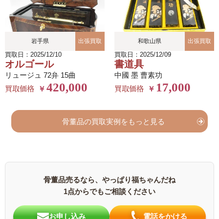
岩手県
出張買取
和歌山県
出張買取
買取日：2025/12/10
買取日：2025/12/09
オルゴール
書道具
リュージュ 72弁 15曲
中國 墨 曹素功
420,000
17,000
買取価格
買取価格
￥
￥
骨董品の買取実例をもっと見る
骨董品売るなら、やっぱり福ちゃんだね
1点からでもご相談ください
お申し込み
電話をかける