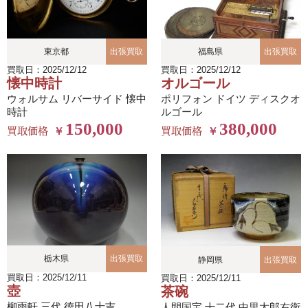
東京都
出張買取
福島県
出張買取
買取日：2025/12/12
買取日：2025/12/12
懐中時計
オルゴール
ウォルサム リバーサイド 懐中
ポリフォン ドイツ ディスクオ
時計
ルゴール
150,000
380,000
買取価格
買取価格
￥
￥
栃木県
出張買取
静岡県
出張買取
買取日：2025/12/11
買取日：2025/12/11
壺
茶碗
柳雨軒 三代 徳田八十吉
人間国宝 十二代 中里太郎右衛