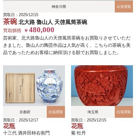
神奈川県
出張買取
買取日：2025/12/15
茶碗
北大路 魯山人 天啓風筒茶碗
480,000
買取価格
￥
芸術家、北大路魯山人の天啓風筒茶碗をお買取りさせていただ
きました。魯山人の陶芸作品は人気が高く、こちらの茶碗も美
品であったためお客様に納得頂ける額でお買取しました。
京都府
出張買取
埼玉県
出張買取
買取日：2025/12/17
買取日：2025/12/15
花瓶
花瓶
十三代 酒井田柿右衛門
菊 牡丹