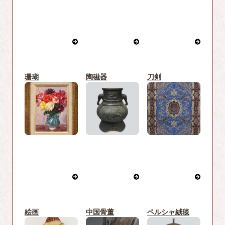
珊瑚
陶磁器
刀剣
絵画
中国骨董
ペルシャ絨毯