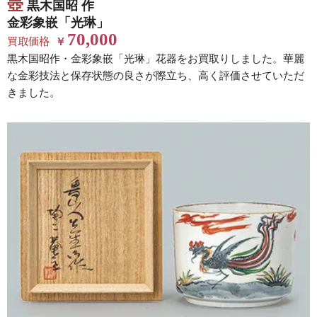
壺
黒木国昭 作
金彩象嵌「光琳」
70,000
買取価格
￥
黒木国昭作・金彩象嵌「光琳」花器をお買取りしました。華麗
な金彩技法と保存状態の良さが際立ち、高く評価させていただ
きました。