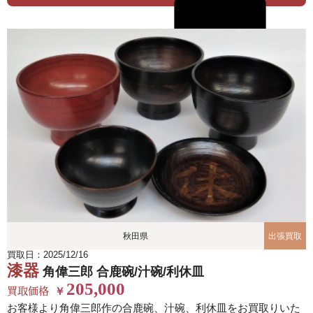
秋田県
出張買取
買取日：2025/12/16
漆器
角偉三郎 合鹿碗/汁碗/利休皿
205,000
買取価格
￥
お客様より角偉三郎作の合鹿碗、汁碗、利休皿をお買取りいた