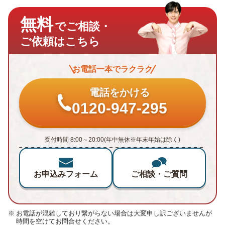
無料
でご相談・
ご依頼はこちら
お電話一本でラクラク
電話をかける
0120-947-295
受付時間 8:00～20:00(年中無休※年末年始は除く)
お申込みフォーム
ご相談・ご質問
お電話が混雑しており繋がらない場合は大変申し訳ございませんが
時間を空けてお問合せください。