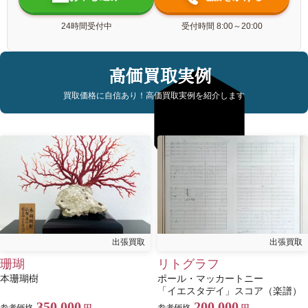
24時間受付中
受付時間 8:00～20:00
高価買取実例
買取価格に自信あり！高価買取実例を紹介します
出張買取
出張買取
珊瑚
リトグラフ
本珊瑚樹
ポール・マッカートニー
「イエスタデイ」スコア（楽譜）
350,000
200,000
参考価格
円
参考価格
円