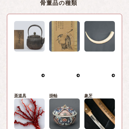
骨董品の種類
茶道具
掛軸
象牙