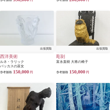
出張買取
出張買取
西洋美術
彫刻
ルネ・ラリック
富永直樹 大将の椅子
バッカスの巫女
150,000
150,000
参考価格
円
参考価格
円