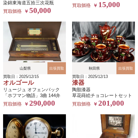
染錦東海道五拾三次花瓶
15,000
買取価格
￥
50,000
買取価格
￥
山梨県
出張買取
秋田県
出張買取
買取日：2025/12/15
買取日：2025/12/13
オルゴール
漆器
リュージュ オフェンバック
陶胎漆器
「ホフマン物語」3曲 144弁
草花蒔絵チョコレートセット
290,000
201,000
買取価格
買取価格
￥
￥