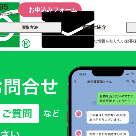
95
お申込みフォーム
年始は除く)
査定士紹介
買取方法
査定方法診断や、お得な情報を知りたいお客様
せをご利用ください
会社概要
コーポレート
買取
店舗買取
古銭 ⁄
レコード
カメラ
おもちゃ
記念硬貨