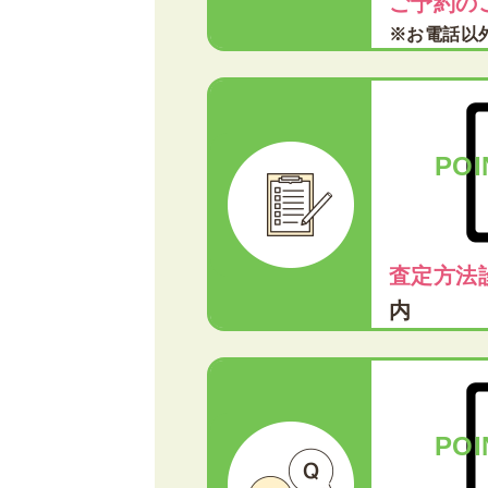
ご予約の
※お電話以
POI
査定方法
内
POI