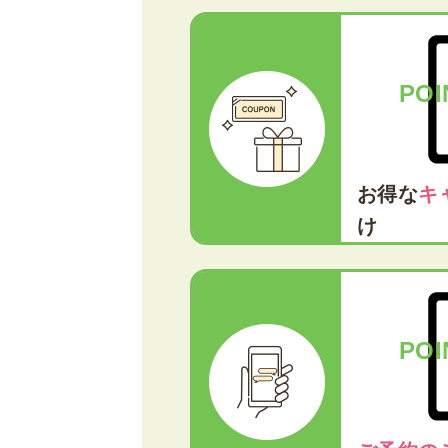
POI
お得な
キ
け
POI