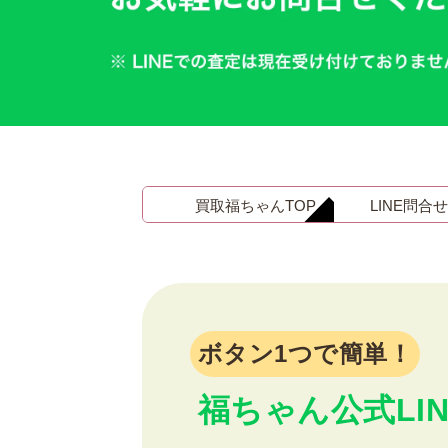
金 ⁄
切手
骨董品
お酒
貴金属
買取福ちゃんTOP
LINE問合
家電
ボタン1つで簡単！
とじる
福ちゃん公式LIN