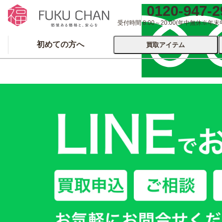
0120-947-2
受付時間 8:00～20:00
(年中無休※年末
初めての方へ
買取アイテム
運営会社について
出張買取
宅配
ブランド
着物
食器
洋服
品
とじる
とじる