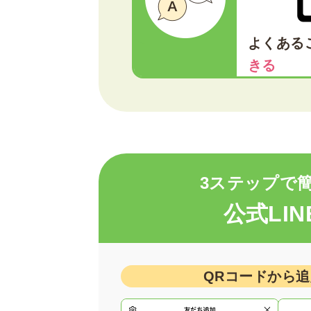
よくある
きる
3ステップで
公式LI
QRコードから