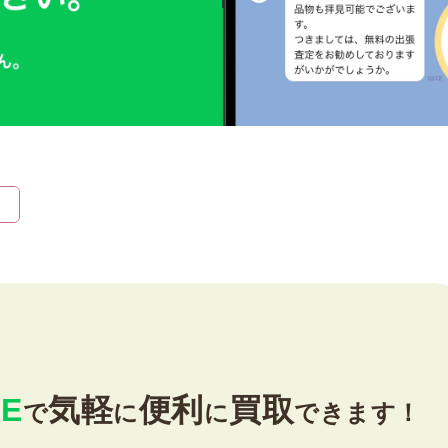
時計
毛皮
宝石
金券
せ
E
気軽
便利
買取
で
に
に
できます！