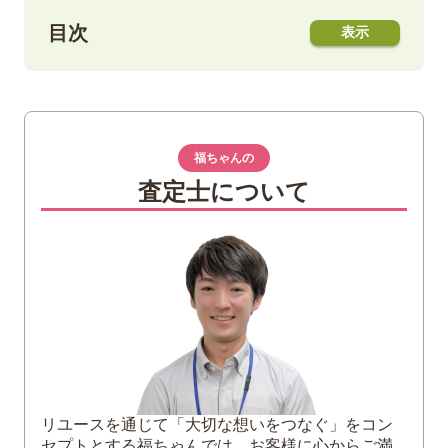
目次
1
フェンディのバゲットとは
バゲットの誕生
バゲットの特徴
福ちゃんの
査定士について
2
なぜ人気？フェンディのバゲット
3
フェンディのバゲットは使いやすい？
サイズ展開が豊富
3wayで使える
4
バゲットを高く買い取ってもらうコツ
付属品をそろえる
お手入れをする
保管に注意する
リユースを通じて「大切な想いをつなぐ」をコン
セプトとする福ちゃんでは、お客様に心からご満