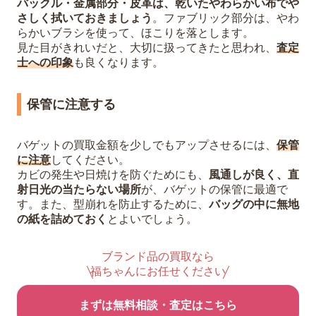
バックル・金属部分・皮革は、乾いたやわらかい布でや
さしく拭いておきましょう
。ファブリック部分は、やわ
らかいブラシを使って、ほこりを落とします。
見た目がきれいだと、大切に扱ってきたと思われ、
査定
士への印象
も良くなります。
保管に注意する
バゲットの買取金額を少しでもアップさせるには、
保管
に注意
してください。
カビの発生や日焼けを防ぐためにも、
風通しが良く、直
射日光の当たらない場所
が、バゲットの保管に最適で
す。また、型崩れを防止するために、
バッグの中に無地
の紙を詰めておく
とよいでしょう。
ブランド品の買取なら
福ちゃんにお任せください
まずは無料相談・査定はこちら