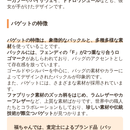
ーカプー
や
バイザウェイ
、
トトロワジュール
なども、彼
女が手がけたデザインです。
バゲットの特徴
バゲットの特徴は、象徴的なバックルと、多種多様な素
材
を使っていることです。
バックルには、フェンディの「F」が2つ重なり合うロ
ゴマーク
があしらわれており、バッグのアクセントとし
て存在感を放っています。
ゴールドやシルバーを中心に、バッグの素材やカラーに
よってデザインされたバックルが印象的です。
また、バゲットには、さまざまな素材が採用されていま
す。
ファブリック素材のズッカ柄をはじめ、ラムレザーやカ
ーフレザー
など、上質な素材ばかりです。世界中の職人
たちとコラボレーションもしており、
珍しい素材や伝統
技術が際立つバゲット
が見つかります。
福ちゃんでは、査定士によるブランド品（バッ