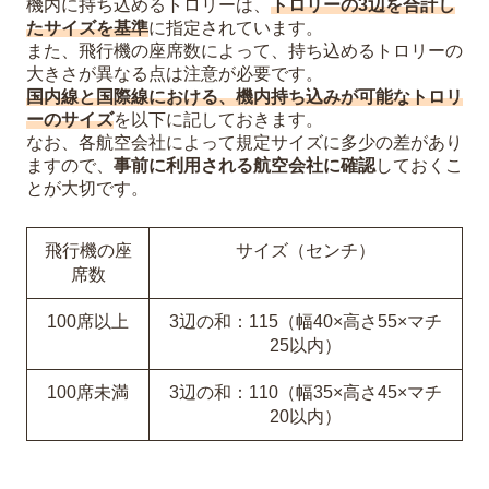
機内に持ち込めるトロリーは、
トロリーの3辺を合計し
たサイズを基準
に指定されています。
また、飛行機の座席数によって、持ち込めるトロリーの
大きさが異なる点は注意が必要です。
国内線と国際線における、機内持ち込みが可能なトロリ
ーのサイズ
を以下に記しておきます。
なお、各航空会社によって規定サイズに多少の差があり
ますので、
事前に利用される航空会社に確認
しておくこ
とが大切です。
飛行機の座
サイズ（センチ）
席数
100席以上
3辺の和：115（幅40×高さ55×マチ
25以内）
100席未満
3辺の和：110（幅35×高さ45×マチ
20以内）