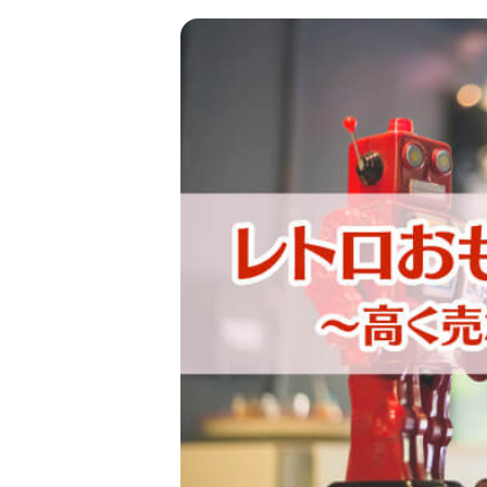
金 ⁄
切手
骨董品
お酒
貴金属
家電
とじる