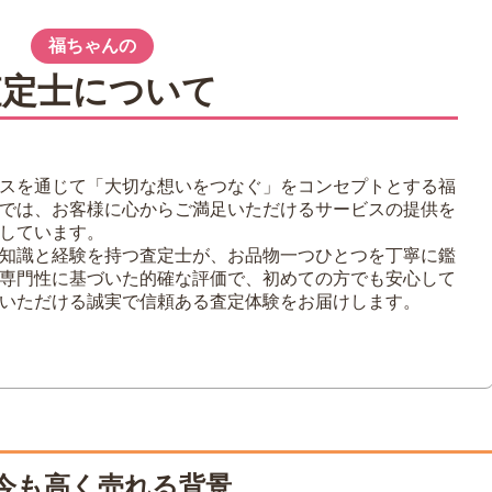
レクター需要
す希少価値
福ちゃんの
ロおもちゃの種類
査定士について
ニール）人形
スト玩具
スを通じて「大切な想いをつなぐ」をコンセプトとする福
ァミコンなど）
では、お客様に心からご満足いただけるサービスの提供を
しています。
ル・未組み立てキット
知識と経験を持つ査定士が、お品物一つひとつを丁寧に鑑
専門性に基づいた的確な評価で、初めての方でも安心して
いただける誠実で信頼ある査定体験をお届けします。
ための4つのコツ
付属品をそろえる
現状のまま査定に出す
まとめて売る
取業者を選ぶ
今も高く売れる背景
の選び方