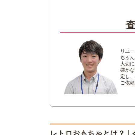
国内外に広がるコ
生産終了がもたら
2
高価買取が期待できるレト
ブリキのおもちゃ
ソフビ（ソフトビ
超合金・ダイキャ
リユー
レトロゲーム（フ
ちゃん
ミニカー・模型
大切に
プラスチックモデ
確かな
定し、
鉄道模型
ご依頼
3
レトロおもちゃを高く売る
箱や説明書などの
無理な掃除はせず
複数のおもちゃを
専門知識を持つ買
レトロおもちゃとは？｜
4
レトロおもちゃの買取業者