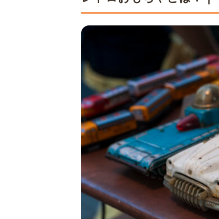
おもちゃの買取実
各種手数料の条件
自分に合った買取
レトロおもちゃの
5
まとめ
6
レトロおもちゃ買取に関す
Q. どんなおもち
Q. 査定だけでも
Q. 未開封のもの