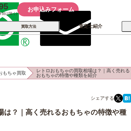
95
お申込みフォーム
年始は除く)
査定士紹介
買取方法
会社概要
コーポレート
買取
店舗買取
レトロおもちゃの買取相場は？｜高く売れる
おもちゃ買取
古銭 ⁄
おもちゃの特徴や種類を紹介
レコード
カメラ
おもちゃ
記念硬貨
場は？｜高く売れるおもちゃの特徴や種