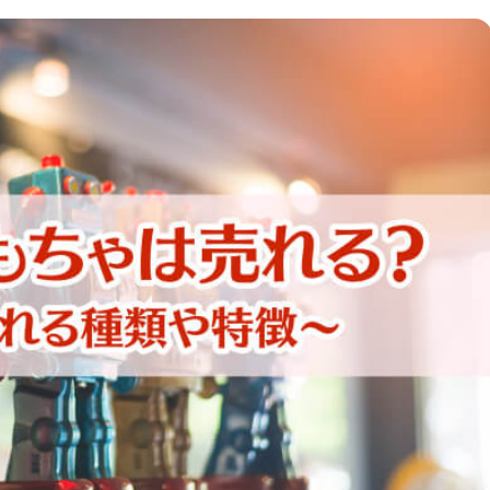
時計
毛皮
宝石
金券