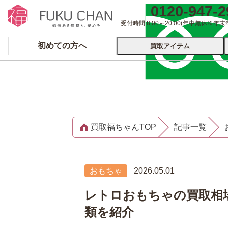
0120-947-2
受付時間 8:00～20:00
(年中無休※年末
初めての方へ
買取アイテム
運営会社について
出張買取
宅配
買取福ちゃんTOP
記事一覧
ブランド
着物
食器
洋服
品
とじる
おもちゃ
2026.05.01
とじる
レトロおもちゃの買取相
類を紹介