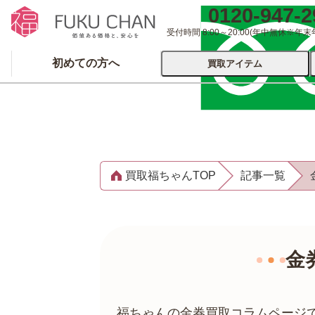
0120-947-2
受付時間 8:00～20:00
(年中無休※年末
初めての方へ
買取アイテム
運営会社について
出張買取
宅配
買取福ちゃんTOP
記事一覧
ブランド
着物
食器
洋服
品
とじる
とじる
金
福ちゃんの金券買取コラムページ