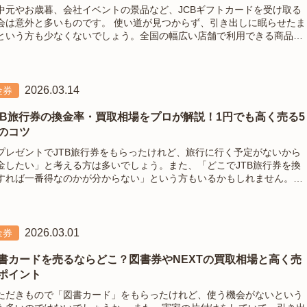
中元やお歳暮、会社イベントの景品など、JCBギフトカードを受け取る
意外と多いものです。 使い道が見つからず、引き出しに眠らせたま
という方も少なくないでしょう。全国の幅広い店舗で利用できる商品券
に、現金化すれば用途の制限なく活用できます。 本記事では、JCBギ
トカードの
2026.03.14
金券
TB旅行券の換金率・買取相場をプロが解説！1円でも高く売る5
のコツ
プレゼントでJTB旅行券をもらったけれど、旅行に行く予定がないから
金したい」と考える方は多いでしょう。また、「どこでJTB旅行券を換
すれば一番得なのかが分からない」という方もいるかもしれません。そ
でこの記事では、JTB旅行券をお得に換金したいと考えている方向け
、JTB旅行券の種類やそれぞ
2026.03.01
金券
書カードを売るならどこ？図書券やNEXTの買取相場と高く売
ポイント
ただきもので「図書カード」をもらったけれど、使う機会がないという