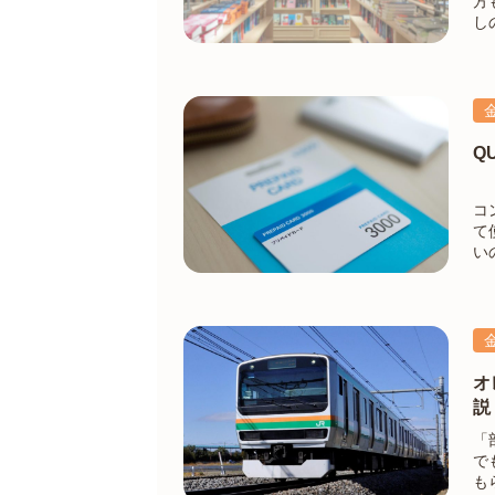
方も多
し
るでしょう。 
に
Q
コ
て
い
買
金
オ
説
「
で
も