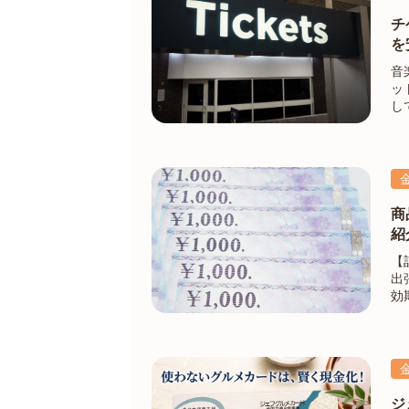
チ
を
音
ッ
し
よ
い
商
紹
【
出
効
時
ジ