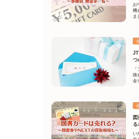
お
機会は
ま
だけ
フ
J
つ
「
換
金
こ
に
図
る
い