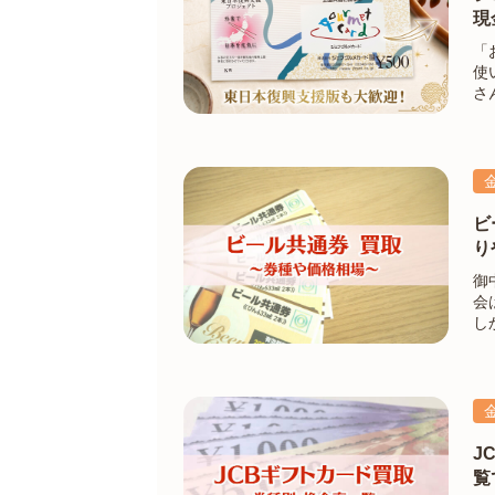
現
「
使
さ
い
段
ビ
り
御
会は多いも
し
の
う
J
覧