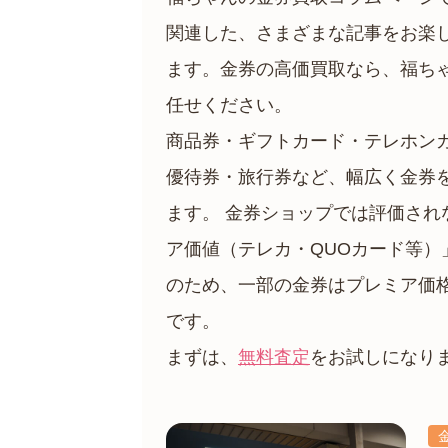
関連した、さまざまな記事をお楽
ます。金券の高価買取なら、福ち
金 ⁄
切手
骨董品
お酒
貴金属
任せください。
商品券・ギフトカード・テレホン
優待券・旅行券など、幅広く金券
ます。 金券ショップでは評価され
ア価値（テレカ・QUOカード等）
家電
のため、一部の金券はプレミア価
です。
とじる
まずは、
無料査定
をお試しになり