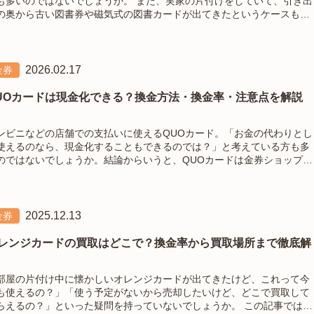
いのではないでしょうか。 また、実家の片付けをしていて、引き出
の奥から古い図書券や磁気式の図書カードが出てきたというケースもあ
本好きの方への贈り物として定番の図書カードですが、財布
入れたまま長期
2026.02.17
金券
UOカードは現金化できる？換金方法・換金率・注意点を解説
ンビニなどの店舗での支払いに使えるQUOカード。「お金の代わりとし
使えるのなら、現金化することもできるのでは？」と考えている方も多
のではないでしょうか。結論からいうと、QUOカードは金券ショップや
取業者に売却できる可能性があります。この記事では、QUOカードの現
化について知りたい方向け
2025.12.13
金券
レンジカードの買取はどこで？換金率から買取場所まで徹底解
部屋の片付け中に懐かしいオレンジカードが出てきたけど、これって今
も使えるの？」「使う予定がないから売却したいけど、どこで買取して
らえるの？」といった疑問を持っていないでしょうか。 この記事では、