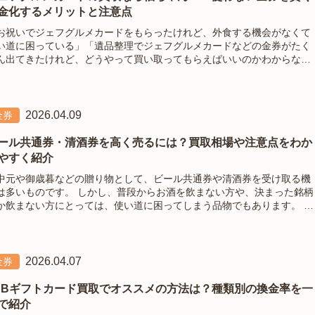
金化するメリットと注意点
お祝いでジェフグルメカードをもらったけれど、外食する機会がなくて
い道に困っている」「遺品整理でジェフグルメカードなどの金券がたく
ん出てきたけれど、どうやって買い取ってもらえばいいのかわからな
」贈り物やイベントの景品として定番のジェフグルメカードですが、普
あまり外食をされない方にとっては、
2026.04.09
金券
ール共通券・清酒券を高く売るには？買取相場や注意点をわか
やすく紹介
中元や御歳暮などの贈り物として、ビール共通券や清酒券を受け取る機
のです。 しかし、普段からお酒を飲まない方や、決まった銘柄
か飲まない方にとっては、使い道に困ってしまう品物でもあります。 そ
まま財布や引き出しの奥にしまい込んでいる方も多いのではないでしょ
か。使わないビ
2026.04.07
金券
CBギフトカード買取でオススメの方法は？種類別の換金率を一
で紹介