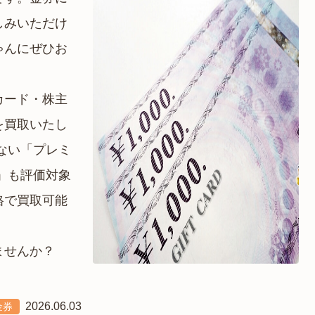
しみいただけ
ゃんにぜひお
時計
毛皮
宝石
金券
カード・株主
を買取いたし
ない「プレミ
」も評価対象
格で買取可能
ませんか？
2026.06.03
金券