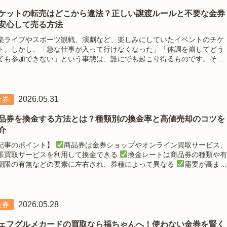
ケットの転売はどこから違法？正しい譲渡ルールと不要な金券
安心して売る方法
楽ライブやスポーツ観戦、演劇など、楽しみにしていたイベントのチケ
ト。しかし、「急な仕事が入って行けなくなった」「体調を崩してどう
ても参加できない」という事態は、誰にでも起こり得るものです。その
うなとき、手元にあるチケットを「誰かに譲りたい」「ネットで売りた
」と考えるのは自然なことです。し
2026.05.31
金券
品券を換金する方法とは？種類別の換金率と高値売却のコツを
介
記事のポイント】
商品券は金券ショップやオンライン買取サービス、
張買取サービスを利用して換金できる
換金レートは商品券の種類や有
期限の有無などの要素に左右され、券種によって異なる
需要が高まる
期にまとめて売却することで、より有利なレートで換金しやすくなる
2026.05.28
金券
ェフグルメカードの買取なら福ちゃんへ！使わない金券を賢く