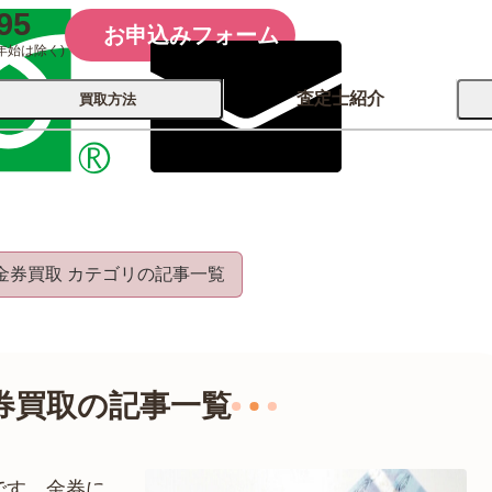
95
お申込みフォーム
年始は除く)
査定士紹介
買取方法
会社概要
コーポレート
買取
店舗買取
金券買取 カテゴリの記事一覧
古銭 ⁄
レコード
カメラ
おもちゃ
記念硬貨
券買取の記事一覧
です。金券に