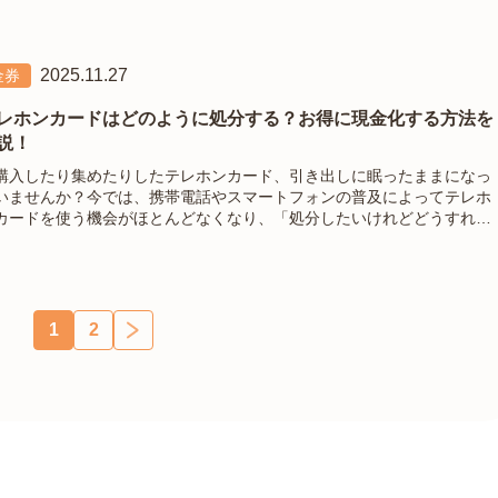
元に残ったオレンジカードの買取可能性や換金率、おすすめの買取場所
で、損をしない売却方法を
2025.11.27
金券
レホンカードはどのように処分する？お得に現金化する方法を
説！
購入したり集めたりしたテレホンカード、引き出しに眠ったままになっ
いませんか？今では、携帯電話やスマートフォンの普及によってテレホ
カードを使う機会がほとんどなくなり、「処分したいけれどどうすれば
いの？」と悩まれる方も多いでしょう。テレホンカードの処分方法はい
つか存在し、方法によっては思わぬ
1
2