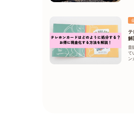
手
ま
テ
解
昔
て
ン
い
く