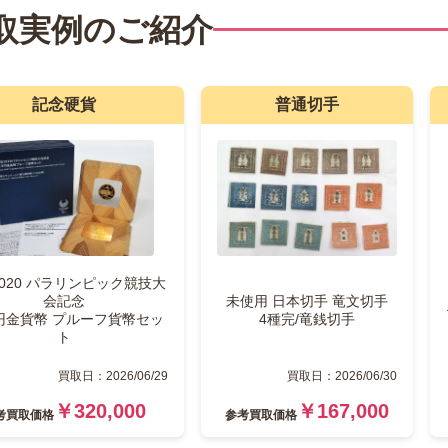
取実例のご紹介
記念硬貨
普通切手
020 パラリンピック競技大
会記念
未使用 日本切手 竜文切手
円金貨幣 プルーフ貨幣セッ
4種完/竜銭切手
ト
買取日：2026/06/29
買取日：2026/06/30
￥320,000
￥167,000
考
買取価格
参考
買取価格