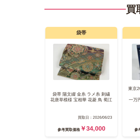
買
袋帯
東京2
袋帯 陽文綴 金糸 ラメ糸 刺繍
花唐草模様 宝相華 花菱 鳥 蜀江
一万
買取日：2026/06/23
￥34,000
参考
買取価格
参