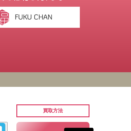
ペン ⁄
万年筆
買取方法