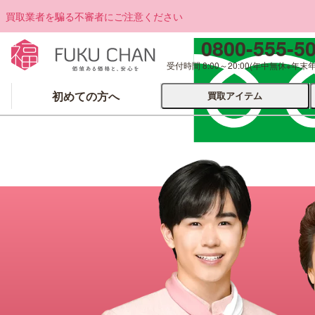
買取業者を騙る不審者にご注意ください
0800-555-5
受付時間 8:00～20:00
(年中無休※年末
初めての方へ
買取アイテム
運営会社について
出張買取
宅配
ブランド
着物
食器
洋服
品
とじる
とじる