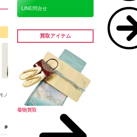
LINE問合せ
ルイヴィトン
クリストフル
買取アイテム
ヴェルティゴ ポット/シュガー/
モノグラム パラス 2wayバッグ
クリーマー シルバープレート 計
3点
着物買取
買取日：2024/04/30
買取日：2026/06/2
￥140,000
￥24,000
参考
買取価格
参考
買取価格