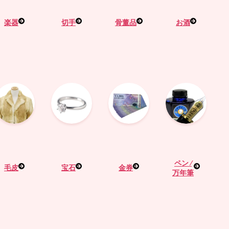
楽器
切手
骨董品
お酒
ペン ⁄
毛皮
宝石
金券
万年筆