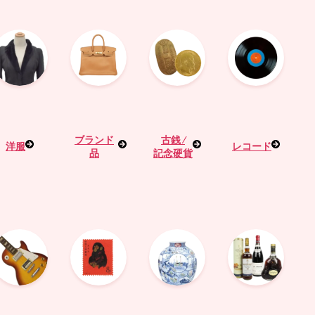
ブランド
古銭 ⁄
洋服
レコード
品
記念硬貨