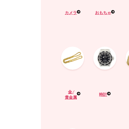
カメラ
おもちゃ
金 ⁄
時計
貴金属