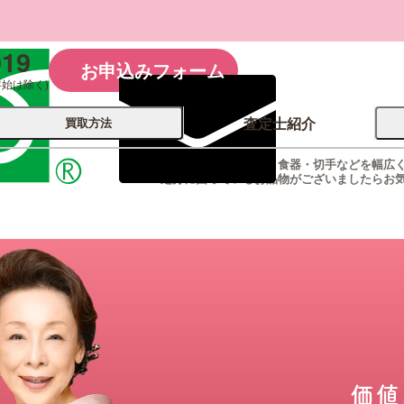
019
お申込みフォーム
年始は除く)
査定士紹介
買取方法
買取福ちゃんは着物・食器・切手などを幅広
処分に困っているお品物がございましたらお
会社概要
コーポレート
買取
店舗買取
古銭 ⁄
レコード
カメラ
おもちゃ
記念硬貨
価値