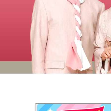
金 ⁄
切手
骨董品
お酒
貴金属
家電
とじる