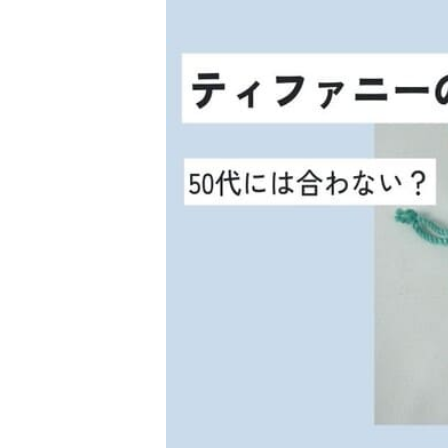
金 ⁄
切手
骨董品
お酒
貴金属
家電
とじる