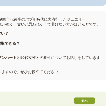
1980年代後半のバブル時代に大流行したジュエリー。
象が強く、
古い
と思われそうで着けない方がほとんどです。
古い？
買取できる？
。
プンハート
と
50代女性
との相性についてお話しをしていきま
しますので、ぜひお役立てください。