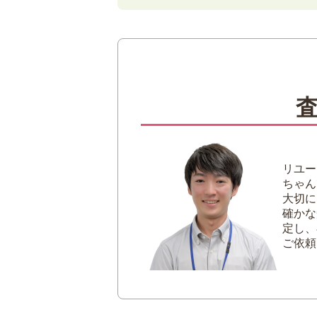
1
ティファニーのオープンハ
2
ティファニーのオープンハ
シルバー
ゴールド系
3
ティファニーのオープンハ
お手入れをしてお
付属品と一緒に出
リユー
買取時期を逃さな
ちゃん
大切に
4
ティファニーのオープンハ
確かな
定し、
ご依頼