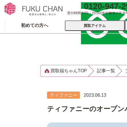
0120-947-2
受付時間 8:00～20:00
(年中無休※年末
初めての方へ
買取アイテム
運営会社について
出張買取
宅配
買取福ちゃんTOP
記事一覧
ブランド
着物
食器
洋服
品
とじる
ティファニー
2023.06.13
とじる
ティファニーのオープン