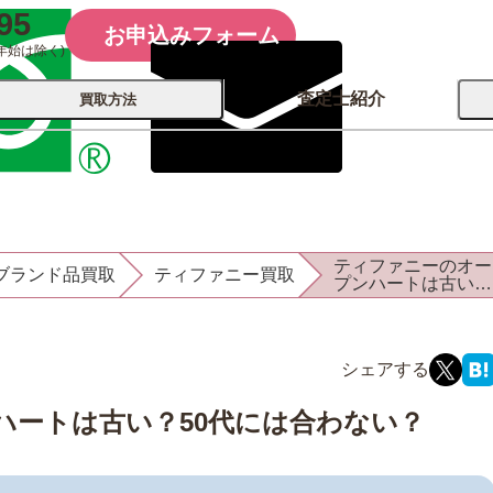
95
お申込みフォーム
年始は除く)
査定士紹介
買取方法
会社概要
コーポレート
買取
店舗買取
ティファニーのオー
ブランド品買取
ティファニー買取
古銭 ⁄
プンハートは古い？
レコード
カメラ
おもちゃ
50代には合わない
記念硬貨
ハートは古い？50代には合わない？