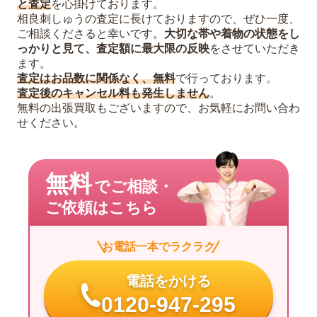
と査定
を心掛けております。
相良刺しゅうの査定に長けておりますので、ぜひ一度、
ご相談くださると幸いです。
大切な帯や着物の状態をし
っかりと見て、査定額に最大限の反映
をさせていただき
ます。
査定はお品数に関係なく、無料
で行っております。
査定後のキャンセル料も発生しません
。
無料の出張買取もございますので、お気軽にお問い合わ
せください。
無料
でご相談・
ご依頼はこちら
お電話一本でラクラク
電話をかける
0120-947-295