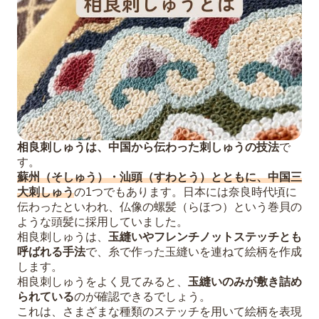
相良刺しゅうは、中国から伝わった刺しゅうの技法
で
す。
蘇州（そしゅう）・汕頭（すわとう）とともに、中国三
大刺しゅう
の1つでもあります。日本には奈良時代頃に
伝わったといわれ、仏像の螺髪（らほつ）という巻貝の
ような頭髪に採用していました。
相良刺しゅうは、
玉縫いやフレンチノットステッチとも
呼ばれる手法
で、糸で作った玉縫いを連ねて絵柄を作成
します。
相良刺しゅうをよく見てみると、
玉縫いのみが敷き詰め
られている
のが確認できるでしょう。
これは、さまざまな種類のステッチを用いて絵柄を表現