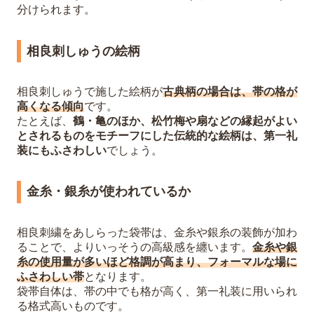
分けられます。
相良刺しゅうの絵柄
相良刺しゅうで施した絵柄が
古典柄の場合は、帯の格が
高くなる傾向
です。
たとえば、
鶴・亀のほか、松竹梅や扇などの縁起がよい
とされるものをモチーフにした伝統的な絵柄は、第一礼
装にもふさわしい
でしょう。
金糸・銀糸が使われているか
相良刺繍をあしらった袋帯は、金糸や銀糸の装飾が加わ
ることで、よりいっそうの高級感を纏います。
金糸や銀
糸の使用量が多いほど格調が高まり、フォーマルな場に
ふさわしい帯
となります。
袋帯自体は、帯の中でも格が高く、第一礼装に用いられ
る格式高いものです。