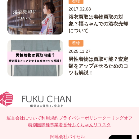
着物
2017.02.08
浴衣買取は着物買取の対
象？福ちゃんでの浴衣売却
について
着物
2025.11.27
男性着物は買取可能？査定
額をアップさせるためのコ
ツも解説！
運営会社について
利用規約
プライバシーポリシー
クーリングオフ
特別国際種事業者番号
ふくちゃんリユスタ
関連会社
バイセル