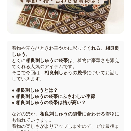
着物や帯をひときわ華やかに彩ってくれる、
相良刺
しゅう
。
とくに
相良刺しゅう
の
袋帯
は、着物に豪華さを添え
てくれる人気のアイテムです。
そこで今回は、
相良刺しゅうの袋帯
についてお話し
していきます。
● 相良刺しゅうとは？
● 相良刺しゅうの袋帯にふさわしい季節
● 相良刺しゅうの袋帯は格が高い？
などのほか、
相良刺しゅうの袋帯
に合わせる着物に
も触れていきます。
着物の楽しさがよりアップしますので、ぜひ最後ま