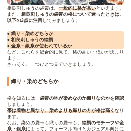
相良刺しゅうの袋帯は、
一般的に格が高い
といえます。
また、
相良刺しゅうの袋帯の格について迷ったときは、
以下の3点に注目
してみましょう。
● 織り・染めどちらか
● 相良刺しゅうの絵柄
● 金糸・銀糸が使われているか
など、これらを総合的に見て、格の高い・低いが決まり
ます。
さっそく、一つひとつ見ていきましょう。
織り・染めどちらか
格を知るには、
袋帯の地が染めなのか織りなのかを確認
しましょう。
帯は着物と異なり、染めよりも織りの方が格は高く
なり
ます。
なお、染めの袋帯も織りの袋帯も、
絵柄のモチーフや金
糸・銀糸
によって、フォーマル向けとカジュアル向けに