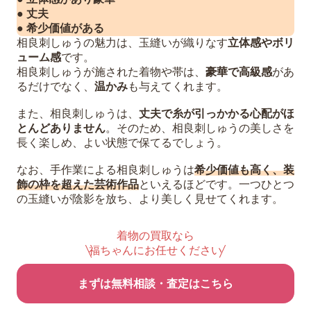
● 丈夫
● 希少価値がある
相良刺しゅうの魅力は、玉縫いが織りなす
立体感やボリ
ューム感
です。
相良刺しゅうが施された着物や帯は、
豪華で高級感
があ
るだけでなく、
温かみ
も与えてくれます。
また、相良刺しゅうは、
丈夫で糸が引っかかる心配がほ
とんどありません
。そのため、相良刺しゅうの美しさを
長く楽しめ、よい状態で保てるでしょう。
なお、手作業による相良刺しゅうは
希少価値も高く、装
飾の枠を超えた芸術作品
といえるほどです。一つひとつ
の玉縫いが陰影を放ち、より美しく見せてくれます。
着物の買取なら
福ちゃんにお任せください
まずは無料相談・査定はこちら