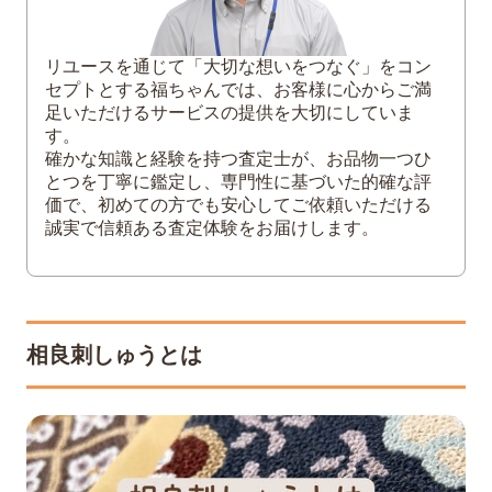
織り・染めどちらか
相良刺しゅうの絵柄
リユースを通じて「大切な想いをつなぐ」をコン
金糸・銀糸が使われているか
セプトとする福ちゃんでは、お客様に心からご満
足いただけるサービスの提供を大切にしていま
5
相良刺しゅうの袋帯に合わせる着物
す。
確かな知識と経験を持つ査定士が、お品物一つひ
6
まとめ
とつを丁寧に鑑定し、専門性に基づいた的確な評
価で、初めての方でも安心してご依頼いただける
誠実で信頼ある査定体験をお届けします。
相良刺しゅうとは