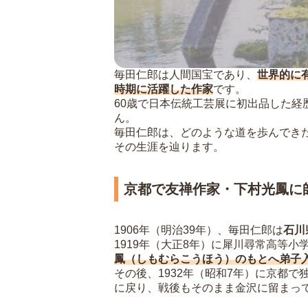
毎田仁郎は人間国宝であり、
世界的に
時期に活躍した作家
です。
60歳で日本伝統工芸展に初出品した経
ん。
毎田仁郎は、どのような道を歩んでき
その生涯を辿ります。
京都で友禅作家・下村光鳳に
1906年（明治39年）、毎田仁郎は
石川
1919年（大正8年）に犀川尋常高等小
鳳（しもむらこうほう）のもとへ弟子
その後、1932年（昭和7年）に京都
に戻り、戦後もそのまま金沢に留まっ