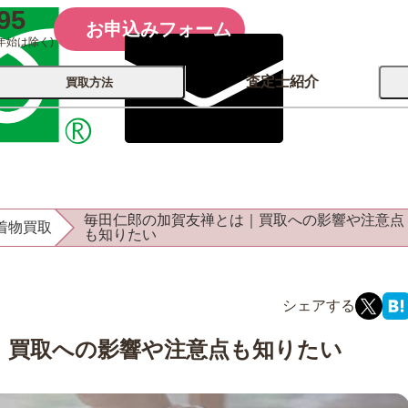
95
お申込みフォーム
年始は除く)
査定士紹介
買取方法
会社概要
コーポレート
買取
店舗買取
毎田仁郎の加賀友禅とは｜買取への影響や注意点
着物買取
古銭 ⁄
も知りたい
レコード
カメラ
おもちゃ
記念硬貨
｜買取への影響や注意点も知りたい