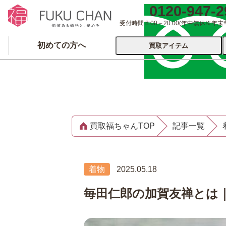
0120-947-2
受付時間 8:00～20:00
(年中無休※年末
初めての方へ
買取アイテム
運営会社について
出張買取
宅配
買取福ちゃんTOP
記事一覧
ブランド
着物
食器
洋服
品
とじる
着物
2025.05.18
とじる
毎田仁郎の加賀友禅とは