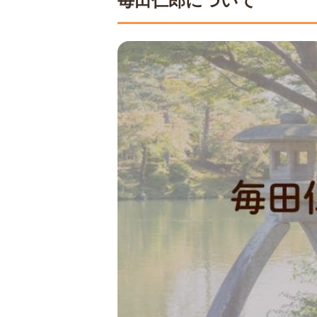
毎田仁郎について
2.着物の状態
3.買取の依頼先
7
毎田仁郎の買取はどこへ行
8
毎田仁郎の買取は実績豊富
9
まとめ