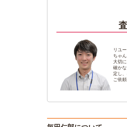
京都で友禅作家・
加賀で人間国宝・
2
加賀友禅とは
特徴
京友禅との違い
3
毎田仁郎の加賀友禅
リユー
毎田仁郎作品の特
ちゃん
大切に
4
毎田仁郎の代表作
確かな
定し、
からまつ
ご依頼
早春
はいまつ
5
毎田仁郎の着物｜買取相場
6
毎田仁郎の買取｜査定前に
1.証紙の有無