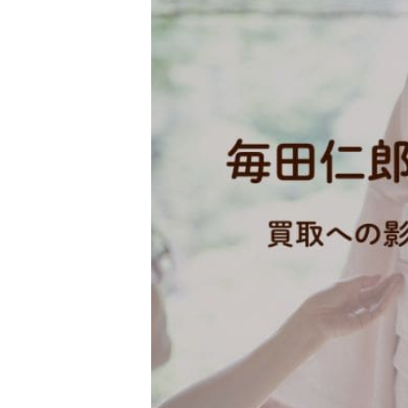
金 ⁄
切手
骨董品
お酒
貴金属
家電
とじる