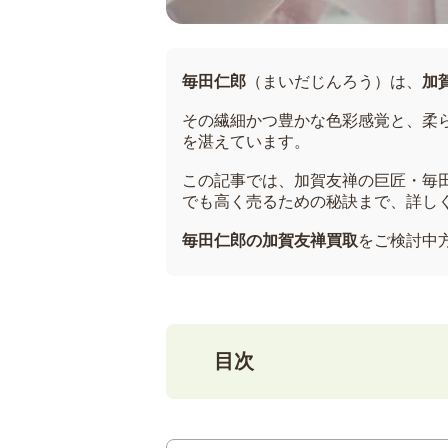
毎田仁郎
（まいだじんろう）は、
加
その繊細かつ豊かな色彩感覚と、柔
を湛えています。
この記事では、加賀友禅の巨匠・毎
でも高く売るための秘訣まで、詳し
毎田仁郎の加賀友禅買取
をご検討中
目次
1
毎田仁郎について