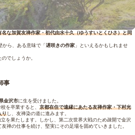
有名な加賀友禅作家・初代由水十久（ゆうすいとくひさ）と同
歴から、ある意味で「
遅咲きの作家
」といえるかもしれませ
たのでしょうか。
師事
県金沢市
に生を受けました。
学校を卒業すると、
京都在住で遠縁にあたる友禅作家・下村光
入り
し、友禅染の道に進みます。
で独立を果たします。しかし、第二次世界大戦のため疎開で金沢
て友禅の仕事を続け、堅実にその足場を固めていきました。