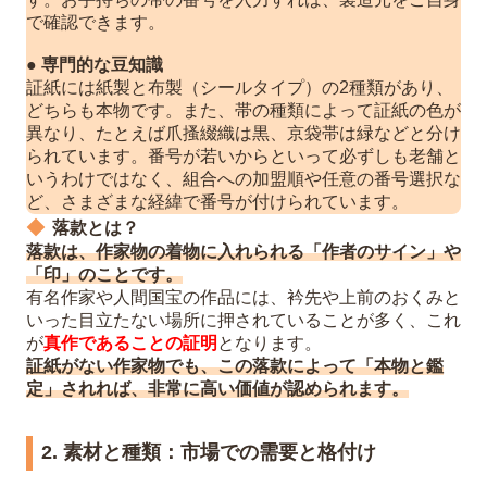
で確認できます。
●
専門的な豆知識
証紙には紙製と布製（シールタイプ）の2種類があり、
どちらも本物です。また、帯の種類によって証紙の色が
異なり、たとえば爪搔綴織は黒、京袋帯は緑などと分け
られています。番号が若いからといって必ずしも老舗と
いうわけではなく、組合への加盟順や任意の番号選択な
ど、さまざまな経緯で番号が付けられています。
落款とは？
落款は、作家物の着物に入れられる「作者のサイン」や
「印」のことです。
有名作家や人間国宝の作品には、衿先や上前のおくみと
いった目立たない場所に押されていることが多く、これ
が
真作であることの証明
となります。
証紙がない作家物でも、この落款によって「本物と鑑
定」されれば、非常に高い価値が認められます。
2. 素材と種類：市場での需要と格付け