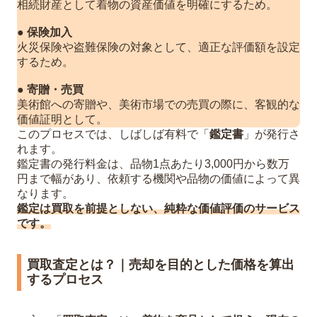
相続財産として着物の資産価値を明確にするため。
8
よくあるご質問（FAQ）
●
保険加入
Q1. 証紙がない着物は価値がありません
火災保険や盗難保険の対象として、適正な評価額を設定
か？
するため。
Q2. シミや汚れがあっても査定してもら
●
寄贈・売買
えますか？
美術館への寄贈や、美術市場での売買の際に、客観的な
Q3. 着物の鑑定に資格は必要ですか？
価値証明として。
このプロセスでは、しばしば有料で「
鑑定書
」が発行さ
Q4. 帯や和装小物も一緒に査定できます
れます。
か？
鑑定書の発行料金は、品物1点あたり3,000円から数万
Q5. 出張査定を依頼する前に、何か準備
円まで幅があり、依頼する機関や品物の価値によって異
なります。
しておくことはありますか？
鑑定は買取を前提としない、純粋な価値評価のサービス
です。
買取査定とは？｜売却を目的とした価格を算出
するプロセス