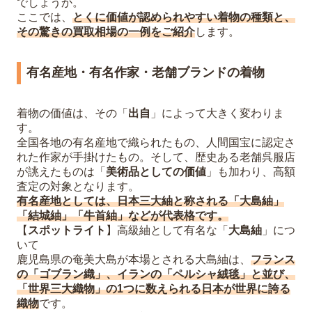
でしょうか。
ここでは、
とくに価値が認められやすい着物の種類と、
その驚きの買取相場の一例をご紹介
します。
有名産地・有名作家・老舗ブランドの着物
着物の価値は、その「
出自
」によって大きく変わりま
す。
全国各地の有名産地で織られたもの、人間国宝に認定さ
れた作家が手掛けたもの。そして、歴史ある老舗呉服店
が誂えたものは「
美術品としての価値
」も加わり、高額
査定の対象となります。
有名産地としては、日本三大紬と称される「大島紬」
「結城紬」「牛首紬」などが代表格です。
【
スポットライト
】高級紬として有名な「
大島紬
」につ
いて
鹿児島県の奄美大島が本場とされる大島紬は、
フランス
の「ゴブラン織」、イランの「ペルシャ絨毯」と並び、
「世界三大織物」の1つに数えられる日本が世界に誇る
織物
です。