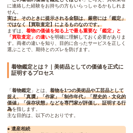
の専門業者で相見積もりを取る
に連絡した経験をお持ちの方もいらっしゃるかもしれま
せん。
5
お客様の着物の次なる物語を「福ちゃん」
実は、そのときに提示される金額は、厳密には「鑑定」
がお手伝いします
ではなく【買取査定】によるものなのです。
創業以来培ってきた確かな査定力
まずは、
着物の価値を知る上で最も重要な「鑑定」と
お客様に寄り添う安心の無料サービス
「買取査定」の違い
を明確に理解しておく必要がありま
す。両者の違いを知り、目的に合ったサービスを正しく
ライフスタイルで選べる買取方法
選ぶことで、期待とのズレを防げます。
状態が気になる着物も、まずはご相談く
ださい
着物鑑定とは？｜美術品としての価値を正式に
6
着物の価値を未来へつなぐために｜保管と
証明するプロセス
手入れのコツ
虫干しで虫食いを防ぐ
「
着物鑑定
」とは、
着物を1つの美術品や工芸品として
湿気対策の要「たとう紙」
捉え、「真贋」「作家」「制作年代」「歴史的・文化的
保管場所は「桐タンス」が理想
価値」「保存状態」などを専門家が評価し、証明する行
為
を指します。
【もしシミや汚れを見つけてしまった
主な目的は、以下のとおりです。
ら？】
●
遺産相続
7
まとめ