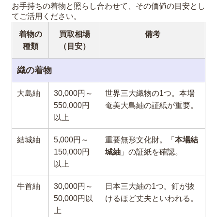
お手持ちの着物と照らし合わせて、その価値の目安とし
てご活用ください。
着物の
買取相場
備考
種類
（目安）
織の着物
大島紬
30,000円～
世界三大織物の1つ。本場
550,000円
奄美大島紬の証紙が重要。
以上
結城紬
5,000円～
重要無形文化財。「
本場結
150,000円
城紬
」の証紙を確認。
以上
牛首紬
30,000円～
日本三大紬の1つ。釘が抜
50,000円以
けるほど丈夫といわれる。
上