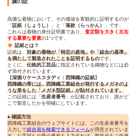
贋の証
高価な着物において、その価値を客観的に証明するのが
「
証紙（しょうし）
」と「
落款（らっかん）
」です。
これらは着物の身分証明書であり、
査定額を大きく左右
する重要な要素
の1つです。
証紙とは？
証紙は、
対象の着物が「特定の産地」や「組合の基準」
を満たして製造されたことを証明するもの
です。
とくに、
伝統的工芸品
に指定されている織物などには必
ず添付されています。
【
深掘りケーススタディ：西陣織の証紙
】
西陣織の帯には、西陣織工業組合が発行するメガネのよ
うな形をした「メガネ型証紙」が貼付されています。
この証紙には「
生産者番号
」が記載されており、誰がど
こで製造したかを明確にしています。
●
確認方法
西陣織工業組合のウェブサイトには、この生産者番号を
入力して
組合員を検索できるフォーム
が用意されていま
す。お手持ちの帯の番号を入力すれば、製造元をご自身