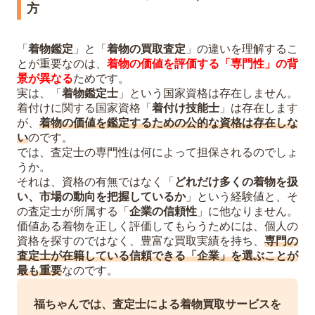
方
「
着物鑑定
」と「
着物の買取査定
」の違いを理解するこ
とが重要なのは、
着物の価値を評価する「専門性」の背
景が異なる
ためです。
実は、「
着物鑑定士
」という国家資格は存在しません。
着付けに関する国家資格「
着付け技能士
」は存在します
が、
着物の価値を鑑定するための公的な資格は存在しな
い
のです。
では、査定士の専門性は何によって担保されるのでしょ
うか。
それは、資格の有無ではなく「
どれだけ多くの着物を扱
い、市場の動向を把握しているか
」という経験値と、そ
の査定士が所属する「
企業の信頼性
」に他なりません。
価値ある着物を正しく評価してもらうためには、個人の
資格を探すのではなく、豊富な買取実績を持ち、
専門の
査定士が在籍している信頼できる「企業」を選ぶことが
最も重要
なのです。
福ちゃんでは、査定士による着物買取サービスを