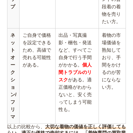
プ
段着の着
物を売り
たい方。
ネ
ご自身で価格
出品・写真撮
着物の市
ッ
を設定できる
影・梱包・発送
場価値を
ト
ため、高値で
など、すべてご
熟知して
オ
売れる可能性
自身で行う手間
おり、手
ー
がある。
がかかる。
個人
間をかけ
ク
間トラブルのリ
るのが苦
シ
スク
がある。適
にならな
ョ
正価格がわから
い方。
ン/
ないと、安く売
フ
ってしまう可能
リ
性も。
マ
以上の比較から、
大切な着物の価値を正しく評価しても
らい、適正な価格で売却するには、「着物専門の買取業