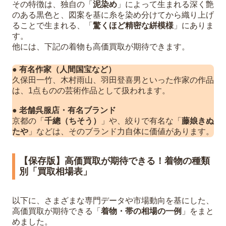
その特徴は、独自の「
泥染め
」によって生まれる深く艶
のある黒色と、図案を基に糸を染め分けてから織り上げ
ることで生まれる、「
驚くほど精密な絣模様
」にありま
す。
他には、下記の着物も高価買取が期待できます。
●
有名作家（人間国宝など）
久保田一竹、木村雨山、羽田登喜男といった作家の作品
は、1点ものの芸術作品として扱われます。
●
老舗呉服店・有名ブランド
京都の「
千總（ちそう）
」や、絞りで有名な「
藤娘きぬ
たや
」などは、そのブランド力自体に価値があります。
【保存版】高価買取が期待できる！着物の種類
別「買取相場表」
以下に、さまざまな専門データや市場動向を基にした、
高価買取が期待できる「
着物・帯の相場の一例
」をまと
めました。