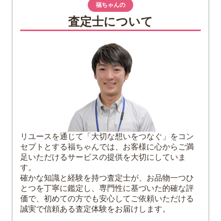
着物鑑定とは？｜美術品としての価値を
福ちゃんの
正式に証明するプロセス
査定士について
買取査定とは？｜売却を目的とした価格
を算出するプロセス
なぜこの違いが重要なのか？｜専門性の
見極め方
2
プロの査定士が必ず見る「5つの評価ポイン
ト」
1. 証紙と落款：着物の「血統書」ともい
える真贋の証
リユースを通じて「大切な想いをつなぐ」をコン
証紙とは？
セプトとする福ちゃんでは、お客様に心からご満
落款とは？
足いただけるサービスの提供を大切にしていま
2. 素材と種類：市場での需要と格付け
す。
確かな知識と経験を持つ査定士が、お品物一つひ
3. 状態：再販価値を決定づけるコンディ
とつを丁寧に鑑定し、専門性に基づいた的確な評
ション
価で、初めての方でも安心してご依頼いただける
4. 寸法：現代のニーズに合うサイズか
誠実で信頼ある査定体験をお届けします。
5. 色と柄：時代を超える普遍性とトレン