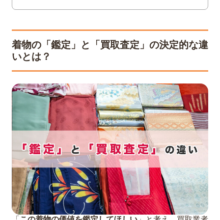
ド
3
タンスに眠るお宝かも？高く売れる着物と
着物の「鑑定」と「買取査定」の決定的な違
買取相場
いとは？
有名産地・有名作家・老舗ブランドの着
物
【保存版】高価買取が期待できる！着物
の種類別「買取相場表」
【相場表をご覧になる上での注意点】
4
後悔しないためのパートナー選び｜信頼で
きる買取業者の見極め方
どこに売る？主な売却先のメリッ
ト・デメリット比較
信頼できる「着物専門の買取業者」を見
抜くチェックリスト
【後悔しないための重要ポイント】複数
「
この着物の価値を鑑定してほしい
」と考え、買取業者