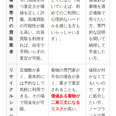
物
つ査定士が価
いていえば、初
着物を適
専
値を正しく評
めてのご利用に
正価格で
門
価。高価買取
心理的なハード
売りたい
の
の可能性が最
ルを感じる方も
方。専門
買
も高い。出張
いらっしゃいま
的な説明
取
買取を利用す
す）。
を聞いて
業
れば、自宅で
納得して
者
手間いらずの
手放した
査定が可能。
い方。
リ
店舗数が多
着物の専門家が
値段が付
サ
く、基本的に
不在の場合が多
かなくて
イ
は予約なしで
く、重さで査定
もいいの
ク
気軽に利用で
されることも。
で、すぐ
ル
きる。その場
価値ある着物が
に処分し
シ
で現金化が可
二束三文になる
たい方。
ョ
能。
リスク
が高い。
ノーブラ
ッ
ンドの普