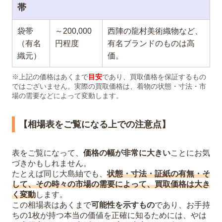
帯
袋帯
～200,000
西陣の龍村美術織物など、
（有名
円程度
有名ブランドのものは高
織元）
価。
※上記の価格はあくまで
目安
であり、買取価格を保証するもの
ではございません。実際の買取価格は、着物の状態・寸法・市
場の需要などによって変動します。
【相場表をご覧になる上での注意点】
表をご覧になって、
価格の幅が非常に大きい
ことにお気
づきかもしれません。
たとえば同じ大島紬でも、
状態・寸法・証紙の有無・そ
して、その時々の市場の需要によって、買取価格は大き
く変動
します。
この相場表はあくまで
可能性を示すもの
であり、お手持
ちの1枚が持つ本当の価値を正確に知るためには、やは