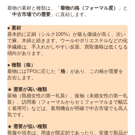
着物の素材と種類は、「
着物の格（フォーマル度）
」と
「
中古市場での需要
」に直結します。
●
素材
基本的に正絹（シルク100%）が最も価値が高く、次い
で麻、木綿と続きます。ウールやポリエステルなどの化
学繊維は、手入れがしやすい反面、買取価格は低くなる
傾向があります。
●
種類（格）
着物にはTPOに応じた「
格
」があり、この格が需要を
左右します。
★
需要が高い種類
留袖（既婚女性の第一礼装）、振袖（未婚女性の第一礼
装）、訪問着（フォーマルからセミフォーマルまで幅広
く着用可）などは、着用機会が明確で中古市場でも高人
気です。
★
需要が低い種類
喪服や浴衣は、用途が限定的であったり、安価で新品が