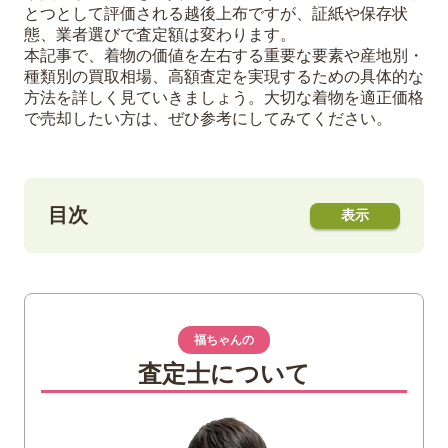
とつとして評価される越後上布ですが、証紙や保存状
態、業者選びで査定額は変わります。
本記事で、着物の価値を左右する重要な要素や産地別・
種類別の買取相場、高額査定を実現するための具体的な
方法を詳しく見ていきましょう。大切な着物を適正価格
で売却したい方は、ぜひ参考にしてみてください。
目次
1
越後上布の魅力と特徴とは？
越後上布が日本三大上布と呼ばれる理由
越後上布の代表的な技法と見分け方
福ちゃんの
証紙と落款で確認する越後上布の真贋
査定士について
2
越後上布を含む着物の価値を決めるポイン
ト