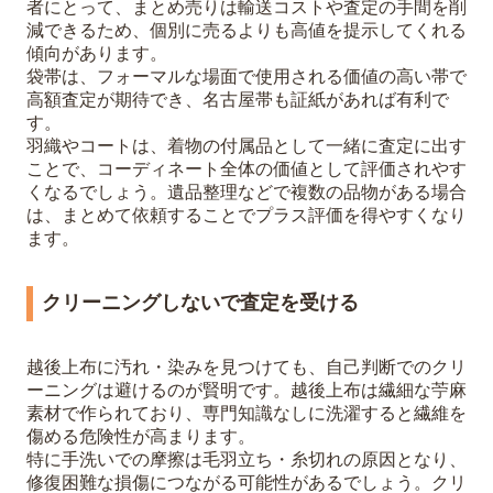
者にとって、まとめ売りは輸送コストや査定の手間を削
減できるため、個別に売るよりも高値を提示してくれる
傾向があります。
袋帯は、フォーマルな場面で使用される価値の高い帯で
高額査定が期待でき、名古屋帯も証紙があれば有利で
す。
羽織やコートは、着物の付属品として一緒に査定に出す
ことで、コーディネート全体の価値として評価されやす
くなるでしょう。遺品整理などで複数の品物がある場合
は、まとめて依頼することでプラス評価を得やすくなり
ます。
クリーニングしないで査定を受ける
越後上布に汚れ・染みを見つけても、自己判断でのクリ
ーニングは避けるのが賢明です。越後上布は繊細な苧麻
素材で作られており、専門知識なしに洗濯すると繊維を
傷める危険性が高まります。
特に手洗いでの摩擦は毛羽立ち・糸切れの原因となり、
修復困難な損傷につながる可能性があるでしょう。クリ