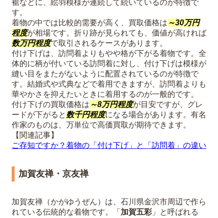
裾などに、絵羽模様が連続して続いているのが特徴で
す。
着物の中では比較的需要が高く、買取価格は
～30万円
程度
が相場です。折り跡が見られても、価値が高ければ
数万円程度
で取引されるケースがあります。
付け下げは、訪問着よりもやや格が下がる着物です。全
体的に柄が付いている訪問着に対し、付け下げは模様が
縫い目をまたがないように配置されているのが特徴で
す。結婚式や式典などで着用できますが、訪問着よりも
華やかさを抑えたいときに着用するのが一般的です。
付け下げの買取価格は
～8万円程度
が目安ですが、グレ
ードが下がると
数千円程度
になる場合があります。有名
作家のものは、万単位で高価買取が期待できます。
【関連記事】
ご存知ですか？着物の「付け下げ」と「訪問着」の違い
加賀友禅・京友禅
加賀友禅（かがゆうぜん）は、石川県金沢市周辺で作ら
れている伝統的な着物です。「
加賀五彩
」と呼ばれる