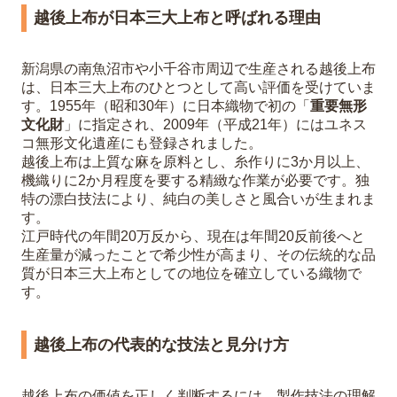
越後上布が日本三大上布と呼ばれる理由
新潟県の南魚沼市や小千谷市周辺で生産される越後上布
は、日本三大上布のひとつとして高い評価を受けていま
す。1955年（昭和30年）に日本織物で初の「
重要無形
文化財
」に指定され、2009年（平成21年）にはユネス
コ無形文化遺産にも登録されました。
越後上布は上質な麻を原料とし、糸作りに3か月以上、
機織りに2か月程度を要する精緻な作業が必要です。独
特の漂白技法により、純白の美しさと風合いが生まれま
す。
江戸時代の年間20万反から、現在は年間20反前後へと
生産量が減ったことで希少性が高まり、その伝統的な品
質が日本三大上布としての地位を確立している織物で
す。
越後上布の代表的な技法と見分け方
越後上布の価値を正しく判断するには、製作技法の理解