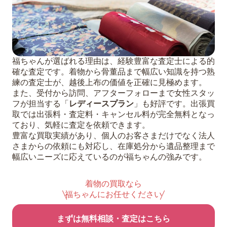
福ちゃんが選ばれる理由は、経験豊富な査定士による的
確な査定です。着物から骨董品まで幅広い知識を持つ熟
練の査定士が、越後上布の価値を正確に見極めます。
また、受付から訪問、アフターフォローまで女性スタッ
フが担当する「
レディースプラン
」も好評です。出張買
取では出張料・査定料・キャンセル料が完全無料となっ
ており、気軽に査定を依頼できます。
豊富な買取実績があり、個人のお客さまだけでなく法人
さまからの依頼にも対応し、在庫処分から遺品整理まで
幅広いニーズに応えているのが福ちゃんの強みです。
着物の買取なら
福ちゃんにお任せください
まずは無料相談・査定はこちら