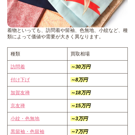
着物といっても、訪問着や留袖、色無地、小紋など、種
類によって価値や需要が大きく異なります。
種類
買取相場
訪問着
～30万円
付け下げ
～8万円
加賀友禅
～18万円
京友禅
～15万円
小紋・色無地
～3万円
黒留袖・色留袖
～7万円