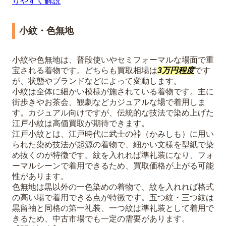
りやすく解説
小紋・色無地
小紋や色無地は、普段使いやセミフォーマルな場面で重
宝される着物です。どちらも買取相場は
3万円程度
です
が、状態やブランドなどによって変動します。
小紋は全体に細かい模様が施されている着物です。主に
街歩きやお茶会、観劇などカジュアルな場で着用しま
す。カジュアル向けですが、伝統的な技法で染め上げた
江戸小紋は高価買取が期待できます。
江戸小紋とは、江戸時代に武士の裃（かみしも）に用い
られた染め技法が起源の着物で、細かい文様を型紙で染
め抜くのが特徴です。紋を入れれば準礼装になり、フォ
ーマルシーンで着用できるため、買取価格が上がる可能
性があります。
色無地は黒以外の一色染めの着物で、紋を入れれば格式
の高い場で着用できる点が特徴です。五つ紋・三つ紋は
黒留袖と同格の第一礼装、一つ紋は準礼装として着用で
きるため、中古市場でも一定の需要があります。