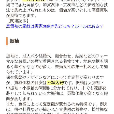
絹でできた留袖や、加賀友禅・京友禅などの伝統的な技
法で染め上げられたものは、価値が高いとして高価買取
が期待できます。
【関連記事】
黒留袖の家紋は実家or嫁ぎ先どっち？ルールはある？
振袖
振袖は、成人式や結婚式、顔合わせ、結納などのフォー
マルなお祝いの席で着用される着物です。地色や柄も明
るく華やかなものが多く、未婚女性の第一礼装として知
られています。
保存状態やデザインなどによって査定額が変わります
が、買取価格の目安は
～15万円
です。振袖は大振袖・
中振袖・小振袖の3種類に分かれており、中でも花嫁衣
装として知られている大振袖は、買取価格が高くなる傾
向があります。
また、色柄によって査定額が変わるのも特徴です。例え
ば、桜や牡丹などが描かれた古典柄の着物や、松竹梅な