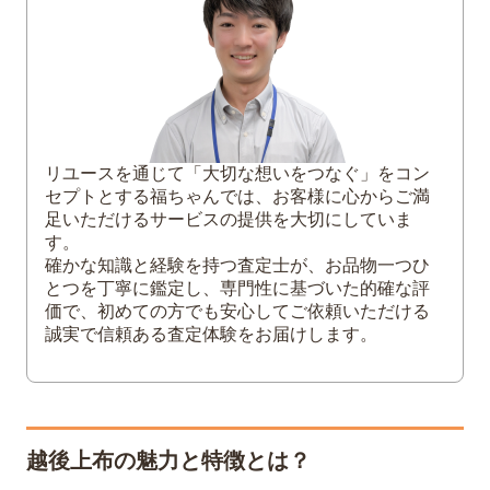
産地や作家
サイズ
保存状態
付属品の有無
3
着物の買取相場一覧｜訪問着・留袖・振袖
など
リユースを通じて「大切な想いをつなぐ」をコン
訪問着・付け下げ
セプトとする福ちゃんでは、お客様に心からご満
足いただけるサービスの提供を大切にしていま
加賀友禅・京友禅
す。
小紋・色無地
確かな知識と経験を持つ査定士が、お品物一つひ
黒留袖・色留袖
とつを丁寧に鑑定し、専門性に基づいた的確な評
価で、初めての方でも安心してご依頼いただける
振袖
誠実で信頼ある査定体験をお届けします。
4
越後上布を高く売るには？
帯や和装小物とセットで買取してもらう
クリーニングしないで査定を受ける
専門知識豊富な買取業者に依頼する
越後上布の魅力と特徴とは？
5
越後上布の買取は「福ちゃん」に！