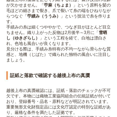
が欠かせません。「
苧麻（ちょま）
」という原料を髪の
毛ほどの細さまで裂き、爪で裂いて糸の端をひねりなが
らつなぐ「
苧績み（ううみ）
」という技法で糸を作りま
す。
手績みの糸は細くつややかで、つなぎ目がほとんど目立
ちません。織り上がった反物は2月後半～3月に「
雪晒
し（ゆきざらし）
」という工程を経て、白地は漂白さ
れ、色地も風合いが良くなります。
見分ける際は、手績み糸特有の不均一ながら滑らかな質
感と、地機（じばた）で織られた独特の風合いに注目し
ましょう。
証紙と落款で確認する越後上布の真贋
越後上布の真贋確認には、証紙・落款のチェックが不可
欠です。本物には織物工業協同組合の伝統証紙が付いて
おり、登録番号・品名・原料などが明記されています。
重要無形文化財指定品には文化庁認定の特別な証紙があ
り、厳格な条件を満たした証拠です。