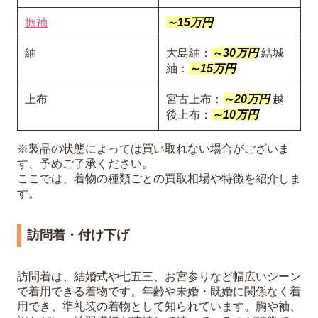
振袖
～15万円
紬
大島紬：
～30万円
結城
紬：
～15万円
上布
宮古上布：
～20万円
越
後上布：
～10万円
※製品の状態によっては買い取れない場合がございま
す、予めご了承ください。
ここでは、着物の種類ごとの買取相場や特徴を紹介しま
す。
訪問着・付け下げ
訪問着は、結婚式や七五三、お宮参りなど幅広いシーン
で着用できる着物です。年齢や未婚・既婚に関係なく着
用でき、準礼装の着物として知られています。胸や袖、