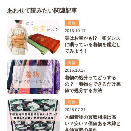
あわせて読みたい関連記事
着物
2016.10.17
実はお宝かも!? 和ダンス
に眠っている着物を鑑定し
てみよう！
着物
2016.10.17
着物の処分ってどうする
の？ 着物をできるだけ高
値で処分する方法
着物
2025.07.31
木綿着物の買取相場は高
い？安い？価値ある木綿と
高価買取の条件