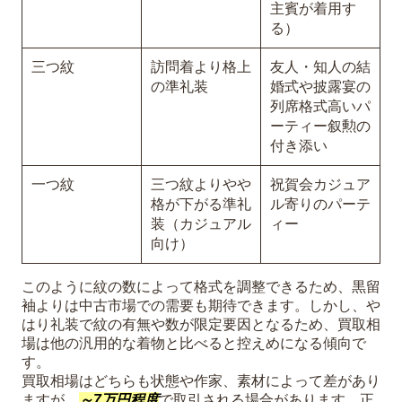
主賓が着用す
る）
三つ紋
訪問着より格上
友人・知人の結
の準礼装
婚式や披露宴の
列席格式高いパ
ーティー叙勲の
付き添い
一つ紋
三つ紋よりやや
祝賀会カジュア
格が下がる準礼
ル寄りのパーテ
装（カジュアル
ィー
向け）
このように紋の数によって格式を調整できるため、黒留
袖よりは中古市場での需要も期待できます。しかし、や
はり礼装で紋の有無や数が限定要因となるため、買取相
場は他の汎用的な着物と比べると控えめになる傾向で
す。
買取相場はどちらも状態や作家、素材によって差があり
ますが、
～7万円程度
で取引される場合があります。正