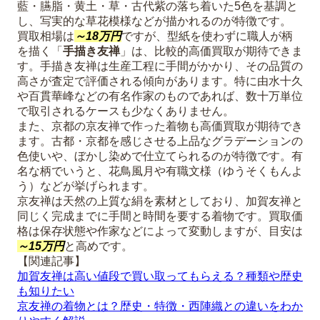
藍・臙脂・黄土・草・古代紫の落ち着いた5色を基調と
し、写実的な草花模様などが描かれるのが特徴です。
買取相場は
～18万円
ですが、型紙を使わずに職人が柄
を描く「
手描き友禅
」は、比較的高価買取が期待できま
す。手描き友禅は生産工程に手間がかかり、その品質の
高さが査定で評価される傾向があります。特に由水十久
や百貫華峰などの有名作家のものであれば、数十万単位
で取引されるケースも少なくありません。
また、京都の京友禅で作った着物も高価買取が期待でき
ます。古都・京都を感じさせる上品なグラデーションの
色使いや、ぼかし染めで仕立てられるのが特徴です。有
名な柄でいうと、花鳥風月や有職文様（ゆうそくもんよ
う）などが挙げられます。
京友禅は天然の上質な絹を素材としており、加賀友禅と
同じく完成までに手間と時間を要する着物です。買取価
格は保存状態や作家などによって変動しますが、目安は
～15万円
と高めです。
【関連記事】
加賀友禅は高い値段で買い取ってもらえる？種類や歴史
も知りたい
京友禅の着物とは？歴史・特徴・西陣織との違いをわか