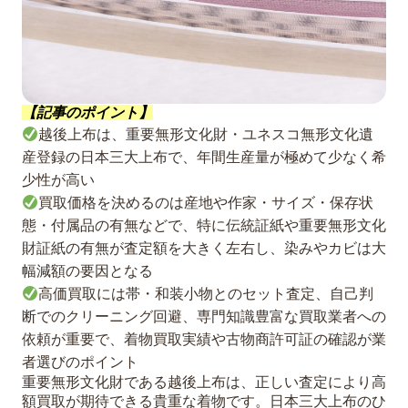
【記事のポイント】
越後上布は、重要無形文化財・ユネスコ無形文化遺
産登録の日本三大上布で、年間生産量が極めて少なく希
少性が高い
買取価格を決めるのは産地や作家・サイズ・保存状
態・付属品の有無などで、特に伝統証紙や重要無形文化
財証紙の有無が査定額を大きく左右し、染みやカビは大
幅減額の要因となる
高価買取には帯・和装小物とのセット査定、自己判
断でのクリーニング回避、専門知識豊富な買取業者への
依頼が重要で、着物買取実績や古物商許可証の確認が業
者選びのポイント
重要無形文化財である越後上布は、正しい査定により高
額買取が期待できる貴重な着物です。日本三大上布のひ