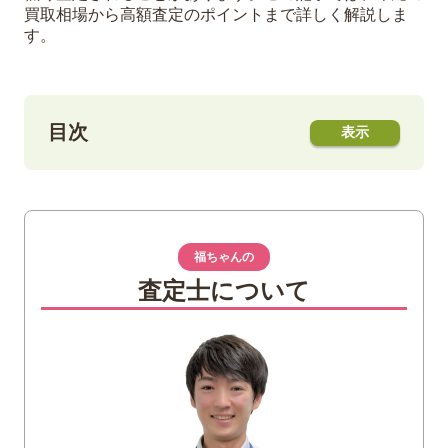
買取相場から高額査定のポイントまで詳しく解説しま
す。
目次
1
千總の着物の買取相場｜種類・状態別の価
格目安
千總の訪問着や振袖の一般的な買取価格
福ちゃんの
状態や希少性によっては高額査定も
査定士について
需要が高いものほど高値がつきやすい
2
千總とはどんなブランド？｜歴史・特徴を
紹介
室町時代創業・京友禅の老舗として知ら
れる千總の歴史