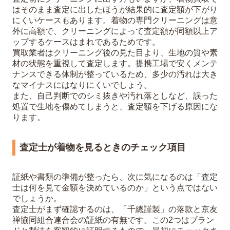
はそのまま査定に出したほうが結果的に査定額が下がり
にくいケースもあります。着物の専門クリーニングは意
外に高額で、クリーニングによって査定額が同額以上ア
ップするケースはまれであるためです。
買取業者はクリーニング後の見た目より、生地の質や素
材の状態を重視して査定します。提携工場で安くメンテ
ナンスできる体制が整っているため、多少の汚れは大き
なマイナスにはなりにくいでしょう。
また、自己判断でのシミ抜きや汚れ落としなど、誤った
処置で生地を傷めてしまうと、査定額を下げる原因にな
ります。
査定士が着物を見るときのチェック項目
証紙や書類の準備が整ったら、次に気になるのは「査定
士は何を見て金額を決めているのか」という点ではない
でしょうか。
査定士がまず確認するのは、「千總謹製」の落款と京友
禅協同組合連合会の証紙の有無です。この2つはブラン