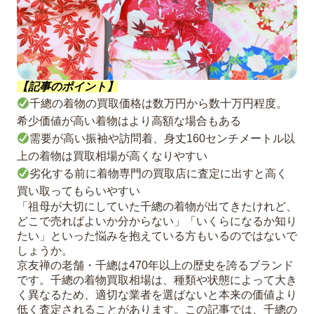
【記事のポイント】
千總の着物の買取価格は数万円から数十万円程度。
希少価値が高い着物はより高額な場合もある
需要が高い振袖や訪問着、身丈160センチメートル以
上の着物は買取相場が高くなりやすい
劣化する前に着物専門の買取店に査定に出すと高く
買い取ってもらいやすい
「祖母が大切にしていた千總の着物が出てきたけれど、
どこで売ればよいか分からない」「いくらになるか知り
たい」といった悩みを抱えている方もいるのではないで
しょうか。
京友禅の老舗・千總は470年以上の歴史を誇るブランド
です。千總の着物買取相場は、種類や状態によって大き
く異なるため、適切な業者を選ばないと本来の価値より
低く査定されることがあります。この記事では、千總の