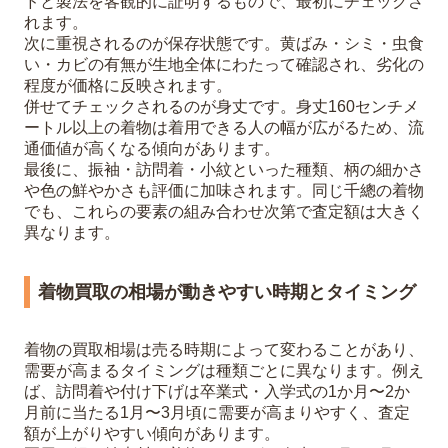
ドと製法を客観的に証明するもので、最初にチェックさ
れます。
次に重視されるのが保存状態です。黄ばみ・シミ・虫食
い・カビの有無が生地全体にわたって確認され、劣化の
程度が価格に反映されます。
併せてチェックされるのが身丈です。身丈160センチメ
ートル以上の着物は着用できる人の幅が広がるため、流
通価値が高くなる傾向があります。
最後に、振袖・訪問着・小紋といった種類、柄の細かさ
や色の鮮やかさも評価に加味されます。同じ千總の着物
でも、これらの要素の組み合わせ次第で査定額は大きく
異なります。
着物買取の相場が動きやすい時期とタイミング
着物の買取相場は売る時期によって変わることがあり、
需要が高まるタイミングは種類ごとに異なります。例え
ば、訪問着や付け下げは卒業式・入学式の1か月〜2か
月前に当たる1月〜3月頃に需要が高まりやすく、査定
額が上がりやすい傾向があります。