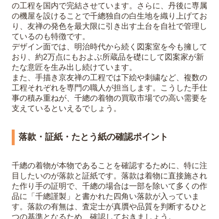
の工程を国内で完結させています。さらに、丹後に専属
の機屋を設けることで千總独自の白生地を織り上げてお
り、友禅の発色を最大限に引き出す土台を自社で管理し
ているのも特徴です。
デザイン面では、明治時代から続く図案室を今も擁して
おり、約2万点にもおよぶ所蔵品を礎にして図案家が新
たな意匠を生み出し続けています。
また、手描き京友禅の工程では下絵や刺繍など、複数の
工程それぞれを専門の職人が担当します。こうした手仕
事の積み重ねが、千總の着物の買取市場での高い需要を
支えているといえるでしょう。
落款・証紙・たとう紙の確認ポイント
千總の着物が本物であることを確認するために、特に注
目したいのが落款と証紙です。落款は着物に直接施され
た作り手の証明で、千總の場合は一部を除いて多くの作
品に「千總謹製」と書かれた四角い落款が入っていま
す。落款の有無は、査定士が真贋や品質を判断するひと
つの基準となるため、確認しておきましょう。