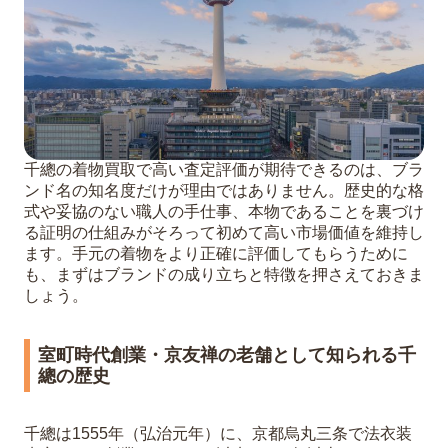
千總の着物買取で高い査定評価が期待できるのは、ブラ
ンド名の知名度だけが理由ではありません。歴史的な格
式や妥協のない職人の手仕事、本物であることを裏づけ
る証明の仕組みがそろって初めて高い市場価値を維持し
ます。手元の着物をより正確に評価してもらうために
も、まずはブランドの成り立ちと特徴を押さえておきま
しょう。
室町時代創業・京友禅の老舗として知られる千
總の歴史
千總は1555年（弘治元年）に、京都烏丸三条で法衣装