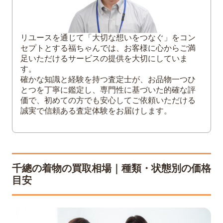
精緻な手描き友禅と職人の技
落款・証紙・たとう紙の確認ポイント
3
千總の着物を少しでも高く売るためのポイ
リユースを通じて「大切な想いをつなぐ」をコン
ント
セプトとする福ちゃんでは、お客様に心からご満
足いただけるサービスの提供を大切にしていま
証紙や仕立て明細をそろえる
す。
クリーニングせず「そのまま持参」が得
確かな知識と経験を持つ査定士が、お品物一つひ
なケースも
とつを丁寧に鑑定し、専門性に基づいた的確な評
査定士が着物を見るときのチェック項目
価で、初めての方でも安心してご依頼いただける
誠実で信頼ある査定体験をお届けします。
着物買取の相場が動きやすい時期とタイ
ミング
4
千總の着物を高く売るなら福ちゃんに
福ちゃんが選ばれる理由
千總の着物の買取相場｜種類・状態別の価格
女性査定員による対応も可能
目安
5
まとめ