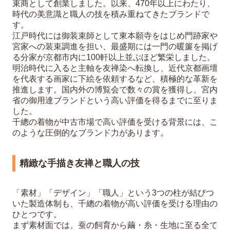
束商として創業しました。以来、470年以上にわたり、
時代の美意識と職人の技を積み重ねてきたブランドで
す。
江戸時代には御装束師として東本願寺をはじめ門跡家や
宮家への装束調進を担い、最盛期には一門の暖簾を掲げ
る分家が京都市内に100軒以上並ぶほど繁栄しました。
明治時代に入ると主軸を友禅染へ転換し、近代京都画壇
を代表する画家に下絵を依頼するなど、積極的な革新を
推進します。国内外の博覧会で数々の賞を獲得し、宮内
省の御用達ブランドという高い評価を得るまでに至りま
した。
千總の着物が中古市場で高い評価を受ける背景には、こ
のような圧倒的なブランド力があります。
精緻な手描き友禅と職人の技
「素材」「デザイン」「職人」という3つの柱が結びつ
いた製造体制も、千總の着物が高い評価を受ける理由の
ひとつです。
まず素材面では、蚕の飼育から繭・糸・生地に至る全て