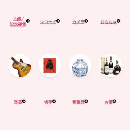
古銭 ⁄
レコード
カメラ
おもちゃ
記念硬貨
楽器
切手
骨董品
お酒