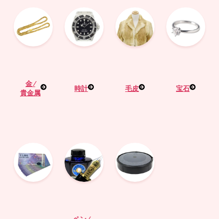
金 ⁄
時計
毛皮
宝石
貴金属