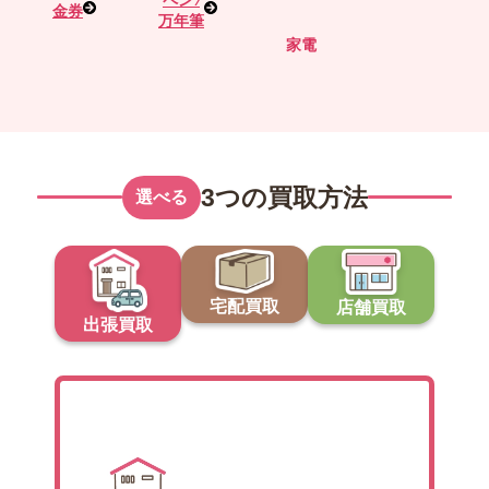
ペン ⁄
金券
万年筆
家電
3つの買取方法
選べる
宅配買取
店舗買取
出張買取
出張買取