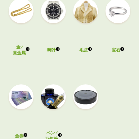
金 ⁄
時計
毛皮
宝石
貴金属
ペン ⁄
金券
万年筆