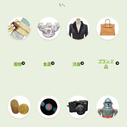
い。
ブランド
着物
食器
洋服
品