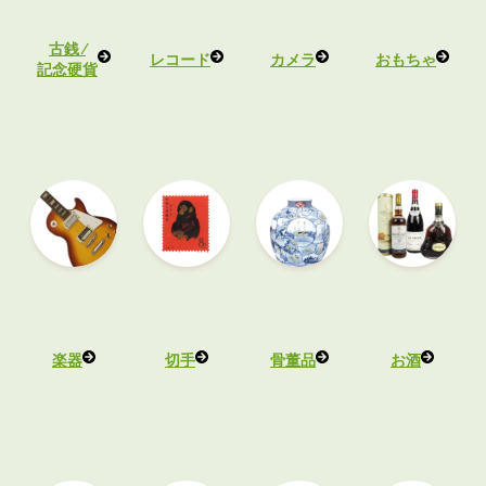
古銭 ⁄
レコード
カメラ
おもちゃ
記念硬貨
楽器
切手
骨董品
お酒