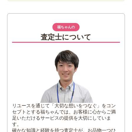
1
グッチ（GUCCI）のジャッキー（Jackie）
とは
ジャッキーのデザインの特徴
福ちゃんの
2020年には新作が登場
査定士について
2
グッチ「ジャッキー」の中で特に人気のア
イテム
3
グッチ「ジャッキー」の買取額を高くする
ためのコツ
汚れ・ホコリ・ニオイを取ってから買取
に出す
付属品も用意する
使わなくなったら早めに買取してもらう
リユースを通じて「大切な想いをつなぐ」をコン
セプトとする福ちゃんでは、お客様に心からご満
4
グッチ「ジャッキー」の買取なら福ちゃん
足いただけるサービスの提供を大切にしていま
にご相談を
す。
確かな知識と経験を持つ査定士が、お品物一つひ