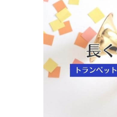
金 ⁄
切手
骨董品
お酒
貴金属
家電
とじる