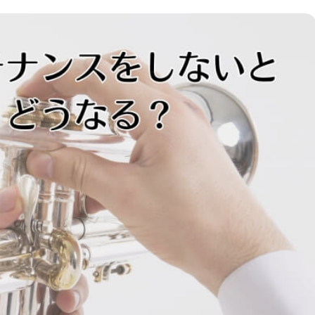
度
回
注意