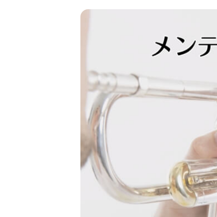
4
その他のメンテナンスと頻
週に一度
月に1回～半年に1
5
メンテナンスの注意点
自己流で行わない
スワブの扱いには
6
まとめ