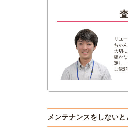
バルブオイル【必
チューニングスラ
スライドグリス【
ポリッシングクロ
ポリッシュ
リユー
クリーニングスワ
ちゃん
マウスピースブラ
大切に
マウスピーススワ
確かな
定し、
ブラスソープ
ご依頼
クリーニングロッ
ガーゼ
トーンホールクリ
フレキシブルクリ
3
メンテナンスの方法
演奏前
メンテナンスをしないと
演奏後