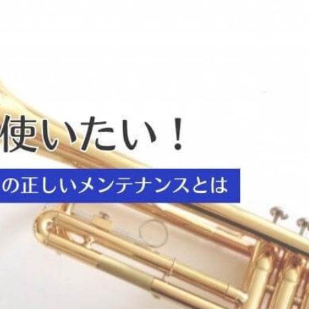
時計
毛皮
宝石
金券