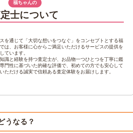
須】
福ちゃんの
イドオイル【必須】
査定士について
必須】
ス【必須】
スを通じて「大切な想いをつなぐ」をコンセプトとする福
ブ【必須】
では、お客様に心からご満足いただけるサービスの提供を
シ【必須】
しています。
ブ
知識と経験を持つ査定士が、お品物一つひとつを丁寧に鑑
専門性に基づいた的確な評価で、初めての方でも安心して
いただける誠実で信頼ある査定体験をお届けします。
ド【必須】
ーナー
ーナー
どうなる？