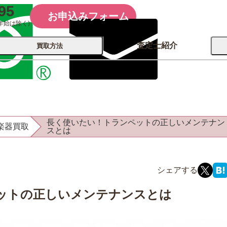
95
お申込みフォーム
年始は除く)
査定士紹介
買取方法
会社概要
コーポレート
買取
店舗買取
長く使いたい！トランペットの正しいメンテナン
楽器買取
古銭 ⁄
スとは
レコード
カメラ
おもちゃ
記念硬貨
ットの正しいメンテナンスとは