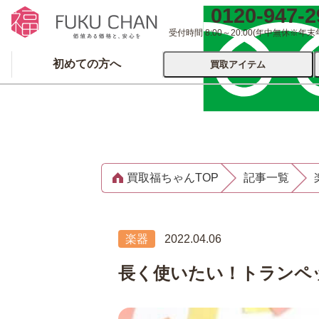
0120-947-2
受付時間 8:00～20:00
(年中無休※年末
初めての方へ
買取アイテム
運営会社について
出張買取
宅配
買取福ちゃんTOP
記事一覧
ブランド
着物
食器
洋服
品
とじる
楽器
2022.04.06
とじる
長く使いたい！トランペ