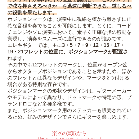
で弦を押さえるべきか」を迅速に判断できる、道しるべ
の役割を果たします。
ポジションマークは、演奏中に視線を弦から離さずに正
確な音程を奏でることを可能にします。とくに、コード
チェンジやソロ演奏において、素早く正確な指の移動を
実現し、演奏をスムーズに進行できるのが強みです。
エレキギターでは、主に
3・5・7・9・12・15・17・
19・21フレットの位置に、ポジションマークが配置さ
れます。
その中でも12フレットのマークは、位置がオープン弦
からオクターブポジションであることを示すため、ほか
のフレットとは異なるデザインや、マークを2つ付ける
場合がある特別な存在です。
ポジションマークの形状やデザインは、ギターメーカー
やモデルによって異なり、ドットマークや特定の形、ブ
ランドロゴなど多種多様です。
また、ポジションマーク用のステッカーも販売されてい
るため、好みのデザインでさらにギターを楽しめます。
楽器の買取なら