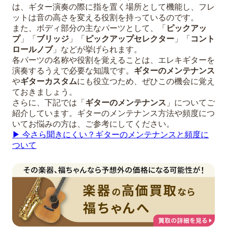
は、ギター演奏の際に指を置く場所として機能し、フレ
ットは音の高さを変える役割を持っているのです。
また、ボディ部分の主なパーツとして、「
ピックアッ
プ
」「
ブリッジ
」「
ピックアップセレクター
」「
コント
ロールノブ
」などが挙げられます。
各パーツの名称や役割を覚えることは、エレキギターを
演奏するうえで必要な知識です。
ギターのメンテナンス
や
ギターカスタム
にも役立つため、ぜひこの機会に覚え
ておきましょう。
さらに、下記では「
ギターのメンテナンス
」についてご
紹介しています。ギターのメンテナンス方法や頻度につ
いてお悩みの方は、ご参考にしてください。
▶︎ 今さら聞きにくい？ギターのメンテナンスと頻度に
ついて