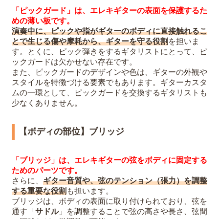
「ピックガード」は、エレキギターの表面を保護するた
めの薄い板です。
演奏中に、ピックや指がギターのボディに直接触れるこ
とで生じる傷や摩耗から、ギターを守る役割
を担いま
す。とくに、ピック弾きをするギタリストにとって、ピ
ックガードは欠かせない存在です。
また、ピックガードのデザインや色は、ギターの外観や
スタイルを特徴づける要素でもあります。ギターカスタ
ムの一環として、ピックガードを交換するギタリストも
少なくありません。
【ボディの部位】ブリッジ
「ブリッジ」は、エレキギターの弦をボディに固定する
ためのパーツです。
さらに、
ギター音質や、弦のテンション（張力）を調整
する重要な役割
も担います。
ブリッジは、ボディの表面に取り付けられており、弦を
通す「
サドル
」を調整することで弦の高さや長さ、弦間