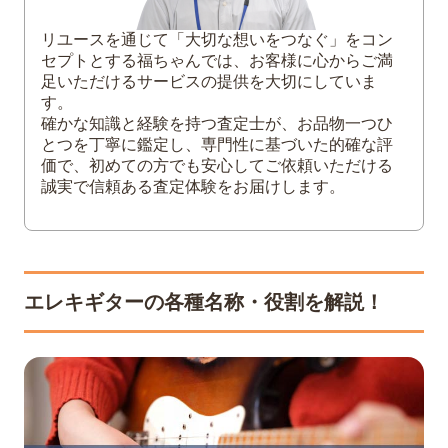
【ボディの部位】ピックガード
リユースを通じて「大切な想いをつなぐ」をコン
【ボディの部位】ブリッジ
セプトとする福ちゃんでは、お客様に心からご満
【ボディの部位】ピックアップセレクタ
足いただけるサービスの提供を大切にしていま
す。
ー
確かな知識と経験を持つ査定士が、お品物一つひ
【ボディの部位】コントロールノブ
とつを丁寧に鑑定し、専門性に基づいた的確な評
【ボディの部位】ジャック
価で、初めての方でも安心してご依頼いただける
【ボディの部位】ストラップピン
誠実で信頼ある査定体験をお届けします。
5
まとめ
エレキギターの各種名称・役割を解説！