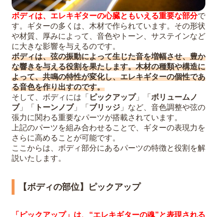
ボディは、エレキギターの心臓ともいえる重要な部分
で
す。ギターの多くは、木材で作られています。その形状
や材質、厚みによって、音色やトーン、サステインなど
に大きな影響を与えるのです。
ボディは、弦の振動によって生じた音を増幅させ、豊か
な響きを与える役割を果たします。木材の種類や構造に
よって、共鳴の特性が変化し、エレキギターの個性であ
る音色を作り出すのです。
そして、ボディには「
ピックアップ
」「
ボリュームノ
ブ
」「
トーンノブ
」「
ブリッジ
」など、音色調整や弦の
張力に関わる重要なパーツが搭載されています。
上記のパーツを組み合わせることで、ギターの表現力を
さらに高めることが可能です。
ここからは、ボディ部分にあるパーツの特徴と役割を解
説いたします。
【ボディの部位】ピックアップ
「ピックアップ」は、“エレキギターの魂”と表現される