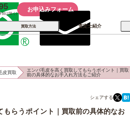
95
お申込みフォーム
年始は除く)
査定士紹介
買取方法
会社概要
コーポレート
買取
店舗買取
エンバ毛皮を高く買取してもらうポイント｜買取
毛皮買取
古銭 ⁄
前の具体的なお手入れ方法もご紹介
レコード
カメラ
おもちゃ
記念硬貨
てもらうポイント｜買取前の具体的なお