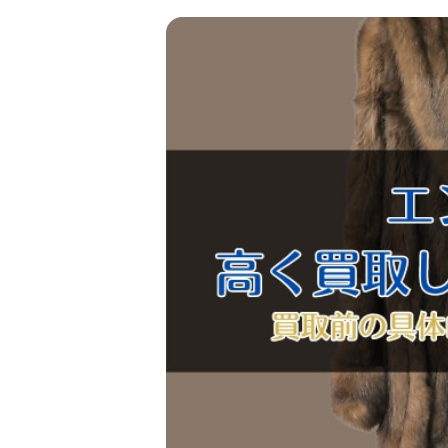
金 ⁄
切手
骨董品
お酒
貴金属
家電
とじる