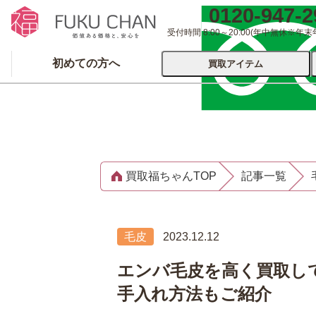
0120-947-2
受付時間 8:00～20:00
(年中無休※年末
初めての方へ
買取アイテム
運営会社について
出張買取
宅配
買取福ちゃんTOP
記事一覧
ブランド
着物
食器
洋服
品
とじる
毛皮
2023.12.12
とじる
エンバ毛皮を高く買取し
手入れ方法もご紹介