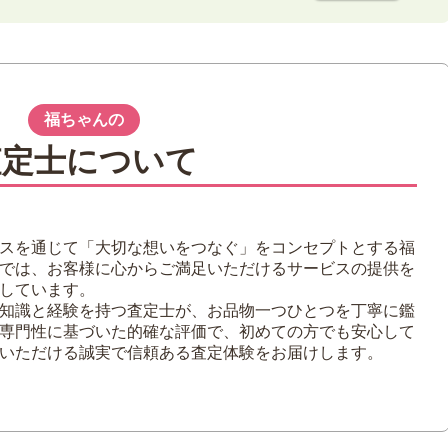
にお買取
福ちゃんの
高く売るためのポイント
査定士について
らう
セットで査定に出す
してから買取に出す
スを通じて「大切な想いをつなぐ」をコンセプトとする福
ージ例は？お手入れ方法もご紹介
では、お客様に心からご満足いただけるサービスの提供を
れがついている
しています。
って毛皮が劣化している
知識と経験を持つ査定士が、お品物一つひとつを丁寧に鑑
専門性に基づいた的確な評価で、初めての方でも安心して
いただける誠実で信頼ある査定体験をお届けします。
オイがついている
ゃんへ