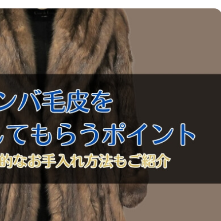
時計
毛皮
宝石
金券