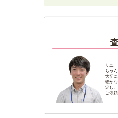
1
エンバの毛皮の特徴は？
2
福ちゃんでは毛皮を積極的
3
エンバの毛皮をできるだけ
早めに査定しても
お品物と付属品を
適切なお手入れを
リユー
4
毛皮の買取額が下がるダメ
ちゃん
表面にホコリや汚
大切に
湿気や水濡れによ
確かな
定し、
日焼けしている
ご依頼
香水やタバコのニ
5
エンバの毛皮買取なら福ち