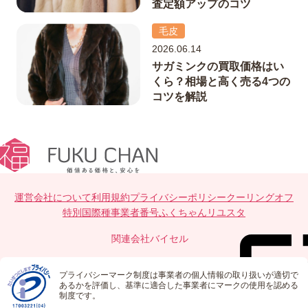
査定額アップのコツ
毛皮
2026.06.14
サガミンクの買取価格はい
くら？相場と高く売る4つの
コツを解説
運営会社について
利用規約
プライバシーポリシー
クーリングオフ
特別国際種事業者番号
ふくちゃんリユスタ
関連会社
バイセル
プライバシーマーク制度は事業者の個人情報の取り扱いが適切で
あるかを評価し、基準に適合した事業者にマークの使用を認める
制度です。