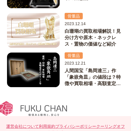
骨董品
2023.12.14
白珊瑚の買取相場解説！見
分け方や原木・ネックレ
ス・置物の価値など紹介
骨董品
2023.12.21
人間国宝「島岡達三」作
「象嵌角皿」の値段は？特
徴や買取相場・高額査定の
ポイント等解説
運営会社について
利用規約
プライバシーポリシー
クーリングオフ