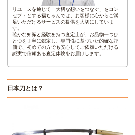
錆が酷い
リユースを通じて「大切な想いをつなぐ」をコン
セプトとする福ちゃんでは、お客様に心からご満
5
無銘の日本刀は買い取ってもらえる？
足いただけるサービスの提供を大切にしていま
す。
6
日本刀をなるべく高く買い取ってもらう方
確かな知識と経験を持つ査定士が、お品物一つひ
法
とつを丁寧に鑑定し、専門性に基づいた的確な評
できるだけ早く査定に出す
価で、初めての方でも安心してご依頼いただける
鑑定書があれば一緒に出す
誠実で信頼ある査定体験をお届けします。
刀箱などの付属品を一緒に出す
7
日本刀の買取は福ちゃんへ
日本刀とは？