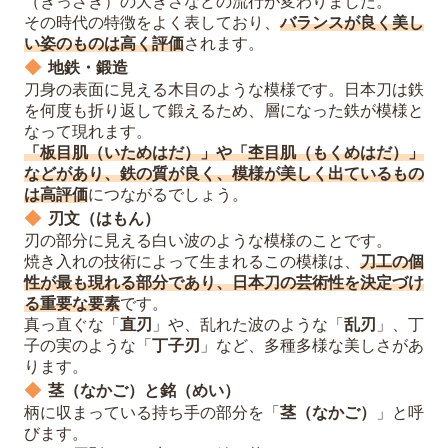
（きっさき）の大きさなどの流行が変わりました。
その時代の特徴をよく表しており、
バランスが良く美し
い姿のものは高く評価
されます。
地鉄・鍛造
刀身の表面に見える木目のような模様です。日本刀は鉄
を何度も折り返して鍛えるため、層になった鉄が模様と
なって現れます。
「板目肌（いためはだ）」や「杢目肌（もくめはだ）」
などがあり、鉄の質が良く、模様が美しく出ているもの
は高評価
につながるでしょう。
刃文（はもん）
刃の部分に見える白い波のような模様のことです。
焼き入れの技術によって生まれるこの模様は、
刀工の個
性が最も現れる部分であり、日本刀の芸術性を決定づけ
る重要な要素
です。
真っ直ぐな「
直刃
」や、乱れた波のような「
乱刃
」、丁
子の実のような「
丁子刃
」など、多種多様な美しさがあ
ります。
茎（なかご）と銘（めい）
柄に収まっている持ち手の部分を「
茎（なかご）
」と呼
びます。