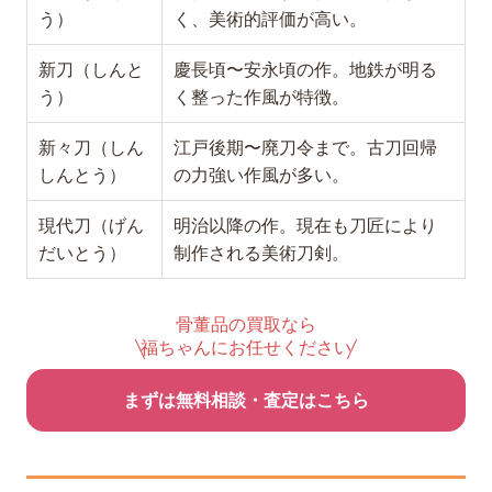
う）
く、美術的評価が高い。
新刀（しんと
慶長頃〜安永頃の作。地鉄が明る
う）
く整った作風が特徴。
新々刀（しん
江戸後期〜廃刀令まで。古刀回帰
しんとう）
の力強い作風が多い。
現代刀（げん
明治以降の作。現在も刀匠により
だいとう）
制作される美術刀剣。
骨董品の買取なら
福ちゃんにお任せください
まずは無料相談・査定はこちら