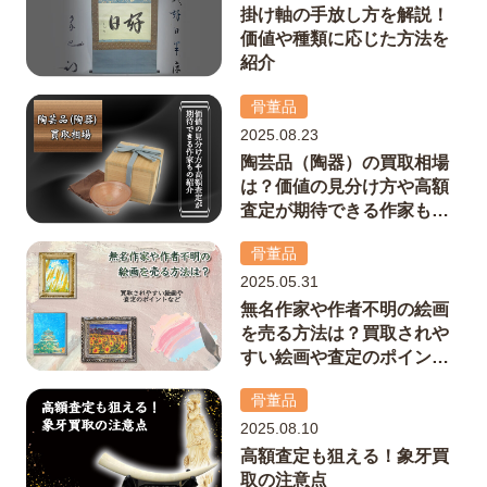
掛け軸の手放し方を解説！
価値や種類に応じた方法を
紹介
骨董品
2025.08.23
陶芸品（陶器）の買取相場
は？価値の見分け方や高額
査定が期待できる作家もの
紹介
骨董品
2025.05.31
無名作家や作者不明の絵画
を売る方法は？買取されや
すい絵画や査定のポイント
など解説
骨董品
2025.08.10
高額査定も狙える！象牙買
取の注意点