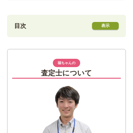
目次
1
日本刀とは？
2
時代別｜日本刀の区分
福ちゃんの
3
日本刀の買取価格は？
査定士について
日本刀の価値を決めるポイント
姿（すがた）・反り
地鉄・鍛造
刃文（はもん）
茎（なかご）と銘（めい）
4
売れない日本刀の特徴
銃砲刀剣類登録証がない