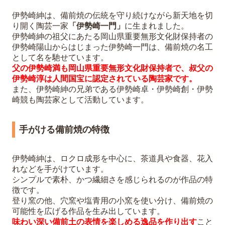
伊勢崎紳は、備前焼の伝統を守り続けながら新天地を切
り開く陶芸一家
「伊勢崎一門」
に生まれました。
伊勢崎紳の祖父にあたる岡山県重要無形文化財保持者の
伊勢崎陽山からはじまった伊勢崎一門は、備前焼の名工
として名を馳せています。
父の伊勢崎満も岡山県重要無形文化財保持者で、叔父の
伊勢崎淳は人間国宝に認定されている陶芸家です。
また、伊勢崎紳の兄弟である伊勢崎卓・伊勢崎創・伊勢
崎競も陶芸家として活動しています。
手がける備前焼の特徴
伊勢崎紳は、ロクロ成形を中心に、茶道具や食器、花入
れなどを手がけています。
シンプルで素朴、かつ繊細さを感じられるのが作品の特
徴です。
登り窯の他、穴窯や塩青用の小窯を使い分け、備前焼の
可能性を広げる作品を生み出しています。
味わい深い備前土の表情を楽しめる逸品を作り出す
こと