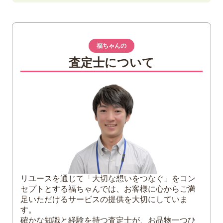
1
伊勢崎紳（いせざきしん）について
略歴
陶芸一家「伊勢崎」
福ちゃんの
手がける備前焼の特徴
査定士について
2
伊勢崎紳が作った備前焼の買取相場は？
3
伊勢崎紳の備前焼を高く買い取ってもらう
方法
付属品も査定に出す
備前焼買取実績が高く出張買取している
業者を選定
正しいケアと保管を心がける
リユースを通じて「大切な想いをつなぐ」をコン
4
伊勢崎紳の備前焼は福ちゃんがお買取りい
セプトとする福ちゃんでは、お客様に心からご満
たします
足いただけるサービスの提供を大切にしていま
す。
確かな知識と経験を持つ査定士が、お品物一つひ