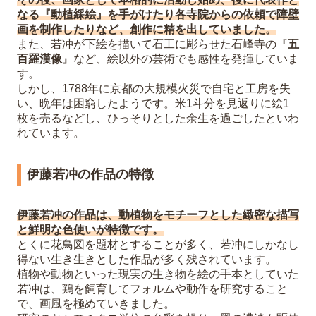
なる『動植綵絵』を手がけたり各寺院からの依頼で障壁
画を制作したりなど、創作に精を出していました。
また、若冲が下絵を描いて石工に彫らせた石峰寺の『
五
百羅漢像
』など、絵以外の芸術でも感性を発揮していま
す。
しかし、1788年に京都の大規模火災で自宅と工房を失
い、晩年は困窮したようです。米1斗分を見返りに絵1
枚を売るなどし、ひっそりとした余生を過ごしたといわ
れています。
伊藤若冲の作品の特徴
伊藤若冲の作品は、動植物をモチーフとした緻密な描写
と鮮明な色使いが特徴です。
とくに花鳥図を題材とすることが多く、若冲にしかなし
得ない生き生きとした作品が多く残されています。
植物や動物といった現実の生き物を絵の手本としていた
若冲は、鶏を飼育してフォルムや動作を研究すること
で、画風を極めていきました。