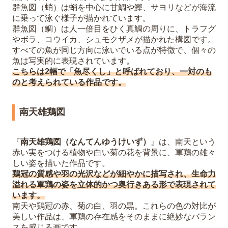
群魚図（蛸）は蛸を中心に甘鯛や鰹、サヨリなどが海流
に乗って泳ぐ様子が描かれています。
群魚図（鯛）は人一倍目をひく真鯛の周りに、トラフグ
やボラ、コウイカ、シュモクザメが描かれた構図です。
すべての魚が同じ方向に泳いでいる点が特徴で、個々の
魚は写実的に表現されています。
こちらは2幅で「魚尽くし」と呼ばれており、一対のも
のと考えられている作品です。
南天雄鶏図
『
南天雄鶏図（なんてんゆうけいず）
』は、南天という
赤い実をつける植物や白い菊の花を背景に、軍鶏の雄々
しい姿を描いた作品です。
鶏冠の質感や羽の光沢などが細やかに描写され、生命力
溢れる軍鶏の姿を立体的かつ奥行きある形で表現されて
います。
南天や鶏冠の赤、菊の白、羽の黒。これらの色の対比が
美しい作品は、軍鶏の存在感をそのままに絶妙なバラン
スを感じる画です。