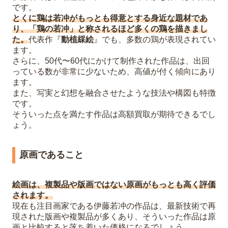
です。
とくに鶏は若冲がもっとも得意とする身近な題材であ
り、「鶏の若冲」と称されるほど多くの鶏を描きまし
た。
代表作『
動植綵絵
』でも、多数の鶏が表現されてい
ます。
さらに、50代〜60代にかけて制作された作品は、出回
っている数が非常に少ないため、高値が付く傾向にあり
ます。
また、写実と幻想を融合させたような技法や構図も特徴
です。
そういった点を満たす作品は高額買取が期待できるでし
ょう。
原画であること
絵画は、複製品や版画ではない原画がもっとも高く評価
されます。
現在も注目画家である伊藤若冲の作品は、最新技術で再
現された版画や複製品が多くあり、そういった作品は原
画と比較すると落ち着いた価格になるでしょう。