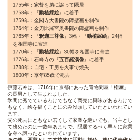
1755年：家督を弟に譲って隠居
1758年：『
動植綵絵
』に着手
1759年：金閣寺大書院の障壁画を制作
1764年：金刀比羅宮奥書院の障壁画を制作
1765年：『
釈迦三尊像
』3幅・『
動植綵絵
』24幅
を相国寺に寄進
1770年：『
動植綵絵
』30幅を相国寺に寄進
1776年：石峰寺の『
五百羅漢像
』に着手
1788年：自宅・工房を火事で焼失
1800年：享年85歳で死去
伊藤若冲は、1716年に京都にあった青物問屋「
枡屋
」
の長男として生まれました。
学問に秀でているわけでもなく商売に興味があるわけで
もなく、絵を描くことにのみ没頭していたといわれてい
ます。
父の死去にともない若くして家業を継いでも、当主とし
て務めたのは十数年あまりで、隠居するべく早々に家業
を弟へ譲ったといわれています。
その後、画家として本格的に活動し始め、後に代表作と