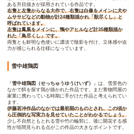
ある升目描きが採用されている作品です。
右隻と左隻からなる大作で、右隻は白像をメインに犬や
ムササビなどの動物が計24種類描かれ「獣尽くし」と
呼ばれています。
左隻は鳳凰をメインに、鴨やアヒルなど計35種類描か
れた「鳥尽くし」です。
両隻とも鮮明な色使いに濃淡で陰影を付け、立体感や迫
力が感じられる仕様になっています。
雪中雄鶏図
『
雪中雄鶏図（せっちゅうゆうけいず）
』は、雪景色の
なかで餌を探す鶏が描かれた作品です。まだ青物問屋の
家業に携わっている時期に手がけた作品と考えられてい
ます。
伊藤若冲作品のなかでは最初期のものとされ、この頃か
ら圧倒的な写実力を見せていたことがわかるでしょう。
少し不自然ともとれる雪や竹の輪郭に、後に開花する感
性が垣間見られる点がこの作品の大きなポイントです。