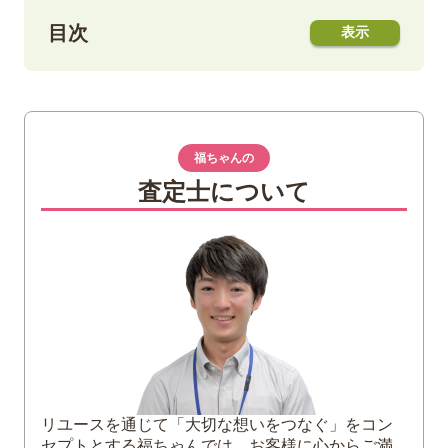
目次
1
【買取を依頼する前に】伊藤若冲とはどの
ような人物？
伊藤若冲とは｜江戸時代に活躍した日本
福ちゃんの
の天才画家
査定士について
伊藤若冲の作品の特徴
2
伊藤若冲の代表作
動植綵絵
釈迦三尊像
白象群獣図
果蔬涅槃図
紫陽花双鶏図
群魚図
リユースを通じて「大切な想いをつなぐ」をコン
南天雄鶏図
セプトとする福ちゃんでは、お客様に心からご満