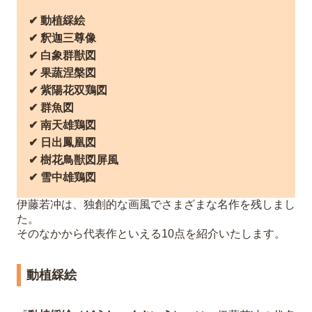
✔︎ 動植綵絵
✔︎ 釈迦三尊像
✔︎ 白象群獣図
✔︎ 果蔬涅槃図
✔︎ 紫陽花双鶏図
✔︎ 群魚図
✔︎ 南天雄鶏図
✔︎ 日出鳳凰図
✔︎ 樹花鳥獣図屏風
✔︎ 雪中雄鶏図
伊藤若冲は、独創的な画風でさまざまな名作を残しまし
た。
そのなかから代表作といえる10点を紹介いたします。
動植綵絵