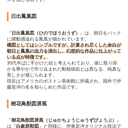
日出鳳凰図
『
日出鳳凰図（ひのでほうおうず）
』は、朝日をバック
に躍動感溢れる鳳凰が描かれています。
構図としてはシンプルですが、計算され尽くした余白が
朝日と鳳凰の迫力を演出し、幻想的な作品に仕上がって
いる点が特徴です。
30代半ばに手がけた絵と考えられており、後に取り掛
かる華やかで作り込まれた動植綵絵とは異なる、純真な
美しさが感じられます。
現在はアメリカのボストン美術館に所蔵され、国外で伊
藤若冲の名を知らしめた作品です。
樹花鳥獣図屏風
『
樹花鳥獣図屏風（じゅかちょうじゅうずびょうぶ）
』
は『
白象群獣図
』と同様に、伊東若冲オリジナル技法で