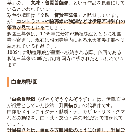
恭
」の、『
文殊・普賢菩薩像
』という作品を原画にして
いるといわれています。
彩色や構図は『
文殊・普賢菩薩像
』と酷似しています
が、
コントラストや輪郭線の強調などは伊藤若冲独自の
筆致が見てとれる
でしょう。
釈迦三尊像は、1765年に若冲が動植綵絵とともに相国
寺へ寄進し、現在は相国寺境内にある承天閣美術館へ所
蔵されている作品です。
1889年に動植綵絵が皇室へ献納される際、仏画である
釈迦三尊像の3幅だけは相国寺に残されたといわれてい
ます。
白象群獣図
『
白象群獣図（びゃくぞうぐんぞうず）
』は、伊藤若冲
が得意としていた技法「
升目描き
」の代表作です。
白像をメインにイタチ・麒麟・テナガザル・リス・クマ
などの動物を、白・茶・灰色・黒の4色だけで描かれて
います。
升目描きとは、画面を方眼用紙のように分割し、升目ご