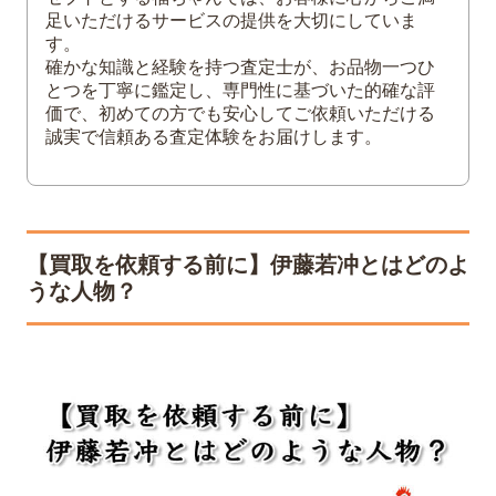
日出鳳凰図
足いただけるサービスの提供を大切にしていま
す。
樹花鳥獣図屏風
確かな知識と経験を持つ査定士が、お品物一つひ
雪中雄鶏図
とつを丁寧に鑑定し、専門性に基づいた的確な評
価で、初めての方でも安心してご依頼いただける
3
高価買取が期待できる伊藤若冲作品のポイ
誠実で信頼ある査定体験をお届けします。
ントは？
人気の作風であること
原画であること
付属品があること
【買取を依頼する前に】伊藤若冲とはどのよ
鑑定書や落款があること
うな人物？
4
絵画の買取価格に影響する3つの要素
絵画の状態
絵画の保管方法
絵画の買取依頼先
5
伊藤若冲の買取なら一流の査定士が在籍す
る「福ちゃん」にお任せ！