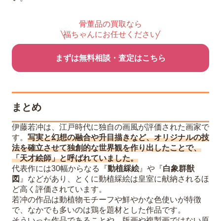
骨董品の買取なら
福ちゃんにお任せください
まずは無料相談・査定はこちら
まとめ
伊藤若冲は、江戸時代に独自の画風が評価された画家で
す。
写実と幻想の融合や升目描きなど、オリジナルの技
法を確立させて独創的な世界観を作り出したことで、
「天才絵師」と呼ばれていました。
代表作には30幅からなる『
動植綵絵
』や『
白象群獣
図
』などがあり、とくに動植綵絵は皇室に献納されるほ
ど高く評価されています。
若冲の作品は動植物モチーフや鮮やかな色使いが特徴
で、なかでも多いのは鶏を題材とした作品です。
そういった作品であることや、版画や複製画ではない原