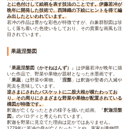
とに色付けして絵柄を表す技法のことです。伊藤若冲が
晩年に開発した技術で、西陣織の下絵にヒントを得て編
み出したといわれています。
若冲の作品は豊かな彩色が特徴ですが、白象群獣図は珍
しく落ち着いた色使いをしており、その貴重な画風も注
目されています。
果蔬涅槃図
『
果蔬涅槃図（かそねはんず）
』は伊藤若冲が晩年に描
いた作品で、野菜や果物が題材となった水墨画です。
「
果蔬
」は野菜や果物、「
涅槃
」は釈迦や聖者の入滅や
死去を意味しています。
逆さまにされたバスケットに二股大根が横たわってお
り、その周りにさまざまな野菜や果物が配置されている
構図が特徴です。
釈迦が亡くなったときの様子を描いた絵画、『
釈迦涅槃
図
』のパロディと考えられています。
釈迦を野菜に見立てた理由は定かではありません。
1779年に若冲の母が亡くなったことや、実家が青物問