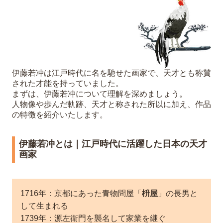
6
まとめ
伊藤若冲は江戸時代に名を馳せた画家で、天才とも称賛
された才能を持っていました。
まずは、伊藤若冲について理解を深めましょう。
人物像や歩んだ軌跡、天才と称された所以に加え、作品
の特徴を紹介いたします。
伊藤若冲とは｜江戸時代に活躍した日本の天才
画家
1716年：京都にあった青物問屋「
枡屋
」の長男と
して生まれる
1739年：源左衛門を襲名して家業を継ぐ