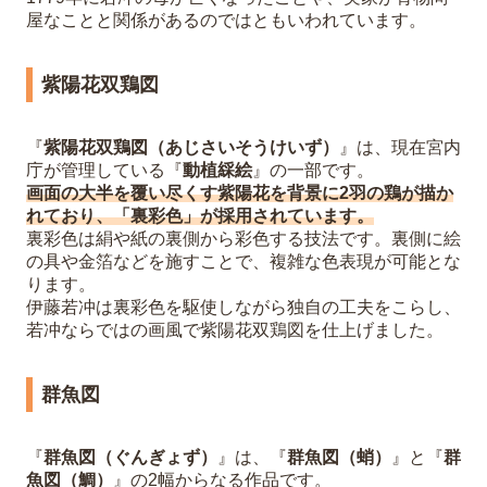
屋なことと関係があるのではともいわれています。
紫陽花双鶏図
『
紫陽花双鶏図（あじさいそうけいず）
』は、現在宮内
庁が管理している『
動植綵絵
』の一部です。
画面の大半を覆い尽くす紫陽花を背景に2羽の鶏が描か
れており、「裏彩色」が採用されています。
裏彩色は絹や紙の裏側から彩色する技法です。裏側に絵
の具や金箔などを施すことで、複雑な色表現が可能とな
ります。
伊藤若冲は裏彩色を駆使しながら独自の工夫をこらし、
若冲ならではの画風で紫陽花双鶏図を仕上げました。
群魚図
『
群魚図（ぐんぎょず）
』は、『
群魚図（蛸）
』と『
群
魚図（鯛）
』の2幅からなる作品です。