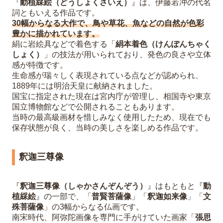
『
動植綵絵（どうしょくさいえ）
』は、伊藤若冲の代名
詞ともいえる作品です。
30幅からなる大作で、鳥や草花、魚などの自然が色彩
豊かに描かれています。
絹に岩絵具などで着色する「
絹本着色（けんぽんちゃく
しょく）
」の技法が用いられており、発色の良さや立体
感が特徴です。
生命感が瑞々しく表現されている点などが認められ、
1889年には明治天皇に献納されました。
国宝に指定された現在は宮内庁が管理し、相国寺や東京
国立博物館などで公開されることもあります。
当時の最高級画材を惜しみなく使用したため、現在でも
保存状態が良く、当時の美しさを楽しめる作品です。
釈迦三尊像
『
釈迦三尊像（しゃかさんぞんぞう）
』はもともと『
動
植綵絵
』の一部で、「
普賢菩薩像
」「
釈迦如来像
」「
文
殊菩薩像
」の3幅からなる仏画です。
南宋時代、阿弥陀画像を専門に手がけていた画家「
張思