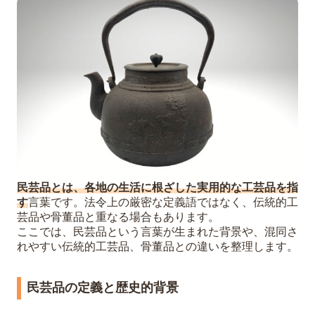
無理なお手入れやご自身での修復は避け
る
民芸品の価値がわかる専門の買取業者を
選ぶ
6
まとめ｜民芸品の買取なら「福ちゃん」に
お任せください
7
民芸品の買取に関するよくある質問（Q＆
A）
作者や産地がわからない民芸品でも査定
民芸品とは、各地の生活に根ざした実用的な工芸品を指
可能ですか？
す
言葉です。法令上の厳密な定義語ではなく、伝統的工
傷や汚れ、ひび割れがある民芸品でも売
芸品や骨董品と重なる場合もあります。
ここでは、民芸品という言葉が生まれた背景や、混同さ
れますか？
れやすい伝統的工芸品、骨董品との違いを整理します。
共箱がないと買取価格は下がってしまい
ますか？
民芸品の定義と歴史的背景
大量にあるコレクションをまとめて見て
もらえますか？