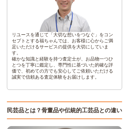
江戸切子などのガラス工芸
硯や書道具
そのほかの民芸品（木工・竹工・染織
品・郷土玩具など）
リユースを通じて「大切な想いをつなぐ」をコン
セプトとする福ちゃんでは、お客様に心からご満
3
民芸品の買取相場一覧表
足いただけるサービスの提供を大切にしていま
代表的な民芸品の参考買取価格・公開取
す。
引例
確かな知識と経験を持つ査定士が、お品物一つひ
とつを丁寧に鑑定し、専門性に基づいた的確な評
4
民芸品の買取価格を決める重要な査定ポイ
価で、初めての方でも安心してご依頼いただける
ント
誠実で信頼ある査定体験をお届けします。
作家や工房の知名度・格付け
保存状態
共箱や栞、極札などの付属品の有無
作品の年代と希少価値
民芸品とは？骨董品や伝統的工芸品との違い
5
民芸品を少しでも高く売るためのコツ
付属品をすべてそろえて査定に出す