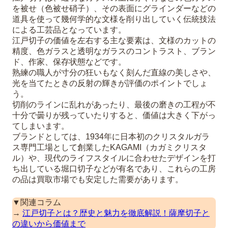
を被せ（色被せ硝子）、その表面にグラインダーなどの
道具を使って幾何学的な文様を削り出していく伝統技法
による工芸品となっています。
江戸切子の価値を左右する主な要素は、文様のカットの
精度、色ガラスと透明なガラスのコントラスト、ブラン
ド、作家、保存状態などです。
熟練の職人が寸分の狂いもなく刻んだ直線の美しさや、
光を当てたときの反射の輝きが評価のポイントでしょ
う。
切削のラインに乱れがあったり、最後の磨きの工程が不
十分で曇りが残っていたりすると、価値は大きく下がっ
てしまいます。
ブランドとしては、1934年に日本初のクリスタルガラ
ス専門工場として創業したKAGAMI（カガミクリスタ
ル）や、現代のライフスタイルに合わせたデザインを打
ち出している堀口切子などが有名であり、これらの工房
の品は買取市場でも安定した需要があります。
▼関連コラム
→
江戸切子とは？歴史と魅力を徹底解説！薩摩切子と
の違いから価値まで