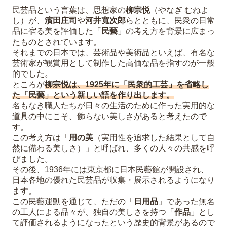
民芸品という言葉は、思想家の
柳宗悦
（やなぎ むねよ
し）が、
濱田庄司
や
河井寬次郎
らとともに、民衆の日常
品に宿る美を評価した「
民藝
」の考え方を背景に広まっ
たものとされています。
それまでの日本では、芸術品や美術品といえば、有名な
芸術家が観賞用として制作した高価な品を指すのが一般
的でした。
ところが
柳宗悦は、1925年に「民衆的工芸」を省略し
た「民藝」という新しい語を作り出します。
名もなき職人たちが日々の生活のために作った実用的な
道具の中にこそ、飾らない美しさがあると考えたので
す。
この考え方は「
用の美
（実用性を追求した結果として自
然に備わる美しさ）」と呼ばれ、多くの人々の共感を呼
びました。
その後、1936年には東京都に日本民藝館が開設され、
日本各地の優れた民芸品が収集・展示されるようになり
ます。
この民藝運動を通じて、ただの「
日用品
」であった無名
の工人による品々が、独自の美しさを持つ「
作品
」とし
て評価されるようになったという歴史的背景があるので