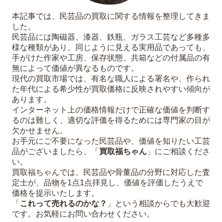
本記事では、民芸品の買取に関する情報を整理してきま
した。
民芸品には陶磁器、漆器、鉄瓶、ガラス工芸など多種多
様な種類があり、同じように見える実用品であっても、
手がけた作家や工房、保存状態、共箱などの付属品の有
無によって価値が異なるものです。
現代の買取市場では、有名な職人による署名や、作られ
た年代による希少性が買取価格に反映されやすい傾向が
あります。
インターネット上の価格情報だけで正確な価値を判断す
るのは難しく、適切な評価を得るためには専門家の目が
欠かせません。
お手元にご不要になった民芸品や、価値を知りたい工芸
品がございましたら、「
買取福ちゃん
」にご相談くださ
い。
買取福ちゃんでは、民芸品や骨董品の分野に対応した査
定士が、品物を1点1点拝見し、価値を評価したうえで
価格を提示いたします。
「
これって売れるのかな？
」という相談からでも大歓迎
です。お気軽にお問い合わせください。