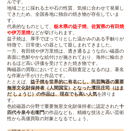
ルです。
地域ごとに採れる土や石の性質、気候に合わせて発展し
てきたため、全国各地に独自の焼き物が存在していま
す。
代表的なものとして、
栃木県の益子焼、佐賀県の有田焼
や伊万里焼
などが挙げられます。
益子焼は、厚手でぽってりとした温かみのある手触りが
特徴で、日常使いの器として親しまれてきました。
一方、有田焼や伊万里焼は、透き通るような白い磁器の
表面に色鮮やかな絵付けが施されており、海外に輸出さ
れるほど高い評価を受けてきた焼き物です。
陶磁器の買取においてとくに高額査定となるのは、著名
な作家が手がけた作品です。
たとえば、
益子焼を世界的に有名にし、民芸陶器の重要
無形文化財保持者（人間国宝）となった濱田庄司（はま
だ しょうじ）の作品は、現在でも高い人気
を誇りま
す。
色絵磁器の分野で重要無形文化財保持者に認定された
十
四代今泉今右衛門
の作品なども、精緻な技法と高い芸術
性から高価買取の対象となるでしょう。