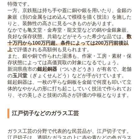
特徴です。
一方、京鉄瓶は持ち手や蓋に銅や銀を用いたり、金銀の
象嵌（別の金属をはめ込んで模様を描く技法）を施した
りと、装飾性の高さに見るべきものがあります。
なかでも亀文堂・金寿堂・龍文堂などの銘や金銀象嵌、
良好な保存状態、共箱などがそろった希少な品では、
数
十万円から100万円超、条件によっては200万円前後以
上
で評価される高額例も見られます。
また、銀や銅で作られた湯沸も、作家・工房・素材・保
存状態によっては高価買取の対象になるでしょう。
新潟県燕市の
鎚起銅器
（ついきどうき）が有名で、老舗
の
玉川堂
（ぎょくせんどう）などが手がけています。
鎚起銅器は、一枚の平らな銅板を金鎚で何度も叩いて立
体的なやかんの形に打ち起こしていく技法で作られてお
り、その美しさと技術の高さが評価の中核となります。
江戸切子などのガラス工芸
ガラス工芸の分野で代表的な民芸品が、江戸切子です。
江戸切子は、透明なガラスの上に赤や青などの色ガラス