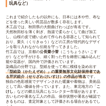
玩具など）
これまで紹介したもの以外にも、日本には木や竹、布な
どを使った美しい民芸品が数多く存在します。
木工品では、秋田県の大館曲げわっぱが有名です。
天然秋田杉を薄く剥ぎ、熱湯で柔らかくして曲げ加工
し、山桜の皮で縫い止めて作られる容器として知られて
おり、栗久（くりきゅう）などの工房が現代的なデザイ
ンを取り入れながら伝統を守ってきました。
竹工品では、京都の
公長齋小菅
（こうちょうさい こす
が）などが手がける、細く割った竹を緻密に編み込んだ
籠や花器が、国内外で評価されています。
染織品の分野では、型紙を使って布に模様を染め出す
「型絵染（かたえぞめ）」の重要無形文化財保持者であ
る芹沢銈介（せりざわ けいすけ）の作品が有名
です。
独自の色彩感覚でデザインされた暖簾や着物は、美術品
として高い価値を持っています。また、東北地方の「
こ
けし
」などの郷土玩具にもコレクター市場があります。
古いものや著名な工人の作品、保存状態や署名が確認で
きるものは、査定対象として評価される場合があるでし