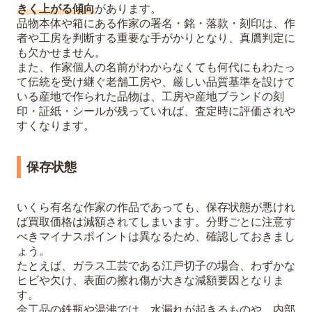
きく上がる傾向
があります。
品物本体や箱にある作家の署名・銘・落款・刻印は、作
者や工房を判断する重要な手がかりとなり、真贋判定に
も欠かせません。
また、作家個人の名前がわからなくても何代にもわたっ
て伝統を受け継ぐ老舗工房や、厳しい品質基準を設けて
いる産地で作られた品物は、工房や産地ブランドの刻
印・証紙・シールが残っていれば、査定時に評価されや
すくなります。
保存状態
いくら有名な作家の作品であっても、保存状態が悪けれ
ば買取価格は減額されてしまいます。分野ごとに注意す
べきマイナスポイントは異なるため、確認しておきまし
ょう。
たとえば、ガラス工芸である江戸切子の場合、わずかな
ヒビや欠け、表面の擦れ傷が大きな減額要因となりま
す。
金工品の鉄瓶や湯沸では、水漏れが起きるものや、内部