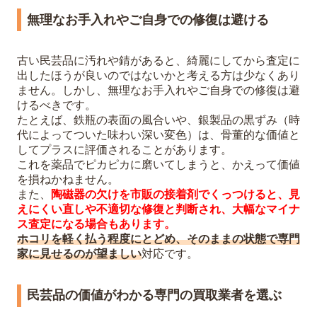
無理なお手入れやご自身での修復は避ける
古い民芸品に汚れや錆があると、綺麗にしてから査定に
出したほうが良いのではないかと考える方は少なくあり
ません。しかし、無理なお手入れやご自身での修復は避
けるべきです。
たとえば、鉄瓶の表面の風合いや、銀製品の黒ずみ（時
代によってついた味わい深い変色）は、骨董的な価値と
してプラスに評価されることがあります。
これを薬品でピカピカに磨いてしまうと、かえって価値
を損ねかねません。
また、
陶磁器の欠けを市販の接着剤でくっつけると、見
えにくい直しや不適切な修復と判断され、大幅なマイナ
ス査定になる場合もあります。
ホコリを軽く払う程度にとどめ、そのままの状態で専門
家に見せるのが望ましい
対応です。
民芸品の価値がわかる専門の買取業者を選ぶ