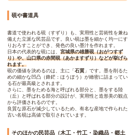
硯や書道具
書道で使われる硯（すずり）も、実用性と芸術性を兼ね
備えた立派な民芸品です。良い硯は墨を細かく均一にす
りおろすことができ、発色の良い墨汁を作れます。
日本の代表的な硯には、
宮城県の雄勝硯（おがつすず
り）や、山口県の赤間硯（あかますずり）などが挙げら
れます。
硯の価値を決めるのは、主に「
石質
」です。墨を削るた
めの細かな凹凸（鋒鋩：ほうぼう）が緻密に詰まってい
る石が最高級とされます。
さらに、墨をためる海と呼ばれる部分と、墨をする陸
（丘）と呼ばれる部分の設計が、実用性と造形美の観点
から評価されるのです。
良質な原石が減少しているため、有名な産地で作られた
古い名硯は高値で取引されています。
そのほかの民芸品（木工・竹工・染織品・郷土