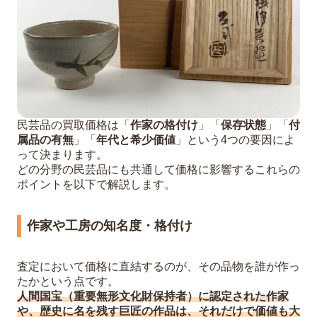
民芸品の買取価格は「
作家の格付け
」「
保存状態
」「
付
属品の有無
」「
年代と希少価値
」という4つの要因によ
って決まります。
どの分野の民芸品にも共通して価格に影響するこれらの
ポイントを以下で解説します。
作家や工房の知名度・格付け
査定において価格に直結するのが、その品物を誰が作っ
たかという点です。
人間国宝（重要無形文化財保持者）に認定された作家
や、歴史に名を残す巨匠の作品は、それだけで価値も大