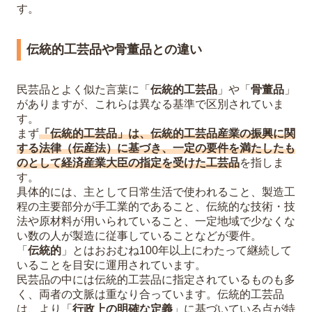
す。
伝統的工芸品や骨董品との違い
民芸品とよく似た言葉に「
伝統的工芸品
」や「
骨董品
」
がありますが、これらは異なる基準で区別されていま
す。
まず
「伝統的工芸品」は、伝統的工芸品産業の振興に関
する法律（伝産法）に基づき、一定の要件を満たしたも
のとして経済産業大臣の指定を受けた工芸品
を指しま
す。
具体的には、主として日常生活で使われること、製造工
程の主要部分が手工業的であること、伝統的な技術・技
法や原材料が用いられていること、一定地域で少なくな
い数の人が製造に従事していることなどが要件。
「
伝統的
」とはおおむね100年以上にわたって継続して
いることを目安に運用されています。
民芸品の中には伝統的工芸品に指定されているものも多
く、両者の文脈は重なり合っています。伝統的工芸品
は、より「
行政上の明確な定義
」に基づいている点が特