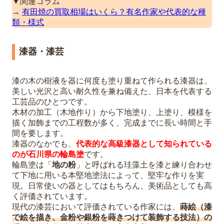
▼関連コラム
→
有田焼の買取相場はいくら？有名作家や代表的な種
類・様式
漆器・漆芸
漆の木の樹液を器に何度も塗り重ねて作られる漆器は、
美しい光沢と高い耐久性を兼ね備えた、日本を代表する
工芸品のひとつです。
木材の加工（木地作り）から下地塗り、上塗り、模様を
描く加飾までの工程数が多く、完成までに長い時間と手
間を要します。
漆器のなかでも、
代表的な高級漆器として知られている
のが石川県の輪島塗
です。
輪島塗は「
地の粉
」と呼ばれる珪藻土を漆と練り合わせ
て下地に用いる本堅地塗法によって、堅牢な作りを実
現。日常使いの器としてはもちろん、美術品としても高
く評価されています。
現代の漆芸において評価されている作家には、
蒔絵（漆
で絵を描き、金粉や銀粉を蒔きつけて装飾する技法）の