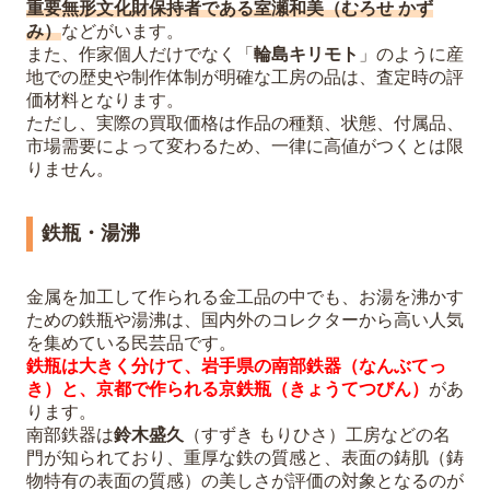
重要無形文化財保持者である室瀬和美（むろせ かず
み）
などがいます。
また、作家個人だけでなく「
輪島キリモト
」のように産
地での歴史や制作体制が明確な工房の品は、査定時の評
価材料となります。
ただし、実際の買取価格は作品の種類、状態、付属品、
市場需要によって変わるため、一律に高値がつくとは限
りません。
鉄瓶・湯沸
金属を加工して作られる金工品の中でも、お湯を沸かす
ための鉄瓶や湯沸は、国内外のコレクターから高い人気
を集めている民芸品です。
鉄瓶は大きく分けて、岩手県の南部鉄器（なんぶてっ
き）と、京都で作られる京鉄瓶（きょうてつびん）
があ
ります。
南部鉄器は
鈴木盛久
（すずき もりひさ）工房などの名
門が知られており、重厚な鉄の質感と、表面の鋳肌（鋳
物特有の表面の質感）の美しさが評価の対象となるのが