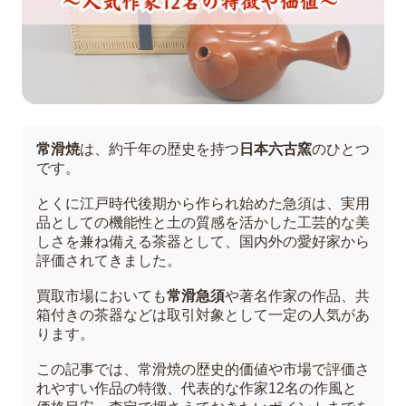
常滑焼
は、約千年の歴史を持つ
日本六古窯
のひとつ
です。
とくに江戸時代後期から作られ始めた急須は、実用
品としての機能性と土の質感を活かした工芸的な美
しさを兼ね備える茶器として、国内外の愛好家から
評価されてきました。
買取市場においても
常滑急須
や著名作家の作品、共
箱付きの茶器などは取引対象として一定の人気があ
ります。
この記事では、常滑焼の歴史的価値や市場で評価さ
れやすい作品の特徴、代表的な作家12名の作風と