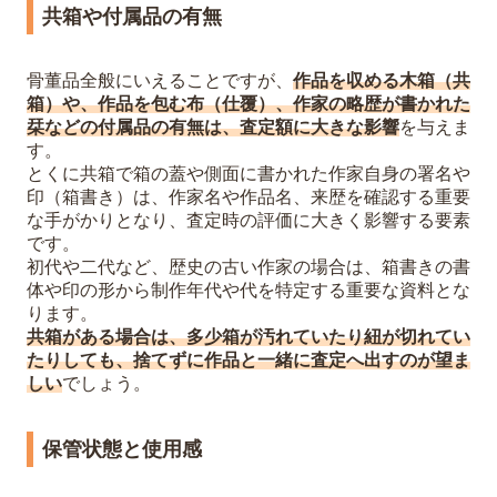
共箱や付属品の有無
骨董品全般にいえることですが、
作品を収める木箱（共
箱）や、作品を包む布（仕覆）、作家の略歴が書かれた
栞などの付属品の有無は、査定額に大きな影響
を与えま
す。
とくに共箱で箱の蓋や側面に書かれた作家自身の署名や
印（箱書き）は、作家名や作品名、来歴を確認する重要
な手がかりとなり、査定時の評価に大きく影響する要素
です。
初代や二代など、歴史の古い作家の場合は、箱書きの書
体や印の形から制作年代や代を特定する重要な資料とな
ります。
共箱がある場合は、多少箱が汚れていたり紐が切れてい
たりしても、捨てずに作品と一緒に査定へ出すのが望ま
しい
でしょう。
保管状態と使用感