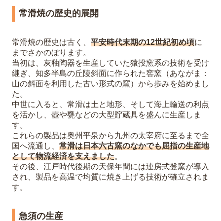
常滑焼の歴史的展開
常滑焼の歴史は古く、
平安時代末期の12世紀初め頃
に
までさかのぼります。
当初は、灰釉陶器を生産していた猿投窯系の技術を受け
継ぎ、知多半島の丘陵斜面に作られた窖窯（あながま：
山の斜面を利用した古い形式の窯）から歩みを始めまし
た。
中世に入ると、常滑は土と地形、そして海上輸送の利点
を活かし、壺や甕などの大型貯蔵具を盛んに生産しま
す。
これらの製品は奥州平泉から九州の太宰府に至るまで全
国へ流通し、
常滑は日本六古窯のなかでも屈指の生産地
として物流経済を支えました
。
その後、江戸時代後期の天保年間には連房式登窯が導入
され、製品を高温で均質に焼き上げる技術が確立されま
す。
急須の生産