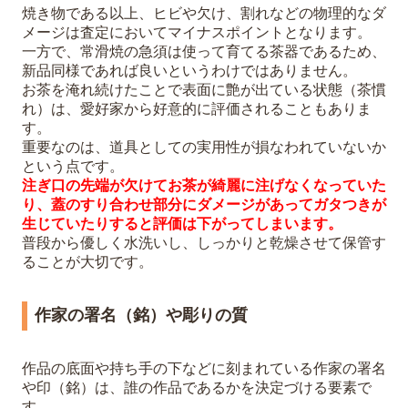
焼き物である以上、ヒビや欠け、割れなどの物理的なダ
メージは査定においてマイナスポイントとなります。
一方で、常滑焼の急須は使って育てる茶器であるため、
新品同様であれば良いというわけではありません。
お茶を淹れ続けたことで表面に艶が出ている状態（茶慣
れ）は、愛好家から好意的に評価されることもありま
す。
重要なのは、道具としての実用性が損なわれていないか
という点です。
注ぎ口の先端が欠けてお茶が綺麗に注げなくなっていた
り、蓋のすり合わせ部分にダメージがあってガタつきが
生じていたりすると評価は下がってしまいます。
普段から優しく水洗いし、しっかりと乾燥させて保管す
ることが大切です。
作家の署名（銘）や彫りの質
作品の底面や持ち手の下などに刻まれている作家の署名
や印（銘）は、誰の作品であるかを決定づける要素で
す。