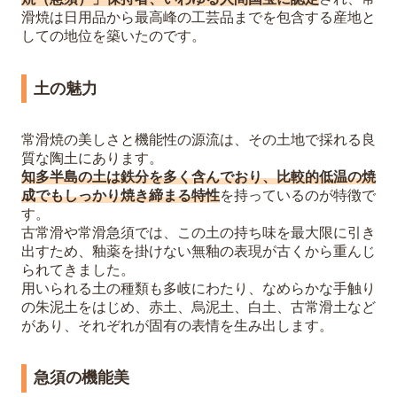
滑焼は日用品から最高峰の工芸品までを包含する産地と
しての地位を築いたのです。
土の魅力
常滑焼の美しさと機能性の源流は、その土地で採れる良
質な陶土にあります。
知多半島の土は鉄分を多く含んでおり、比較的低温の焼
成でもしっかり焼き締まる特性
を持っているのが特徴で
す。
古常滑や常滑急須では、この土の持ち味を最大限に引き
出すため、釉薬を掛けない無釉の表現が古くから重んじ
られてきました。
用いられる土の種類も多岐にわたり、なめらかな手触り
の朱泥土をはじめ、赤土、烏泥土、白土、古常滑土など
があり、それぞれが固有の表情を生み出します。
急須の機能美