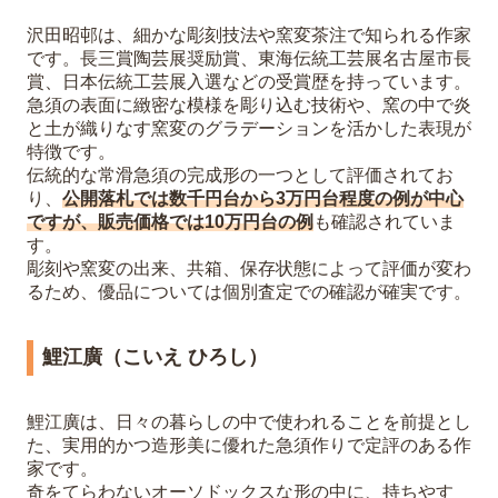
沢田昭邨は、細かな彫刻技法や窯変茶注で知られる作家
です。長三賞陶芸展奨励賞、東海伝統工芸展名古屋市長
賞、日本伝統工芸展入選などの受賞歴を持っています。
急須の表面に緻密な模様を彫り込む技術や、窯の中で炎
と土が織りなす窯変のグラデーションを活かした表現が
特徴です。
伝統的な常滑急須の完成形の一つとして評価されてお
り、
公開落札では数千円台から3万円台程度の例が中心
ですが、販売価格では10万円台の例
も確認されていま
す。
彫刻や窯変の出来、共箱、保存状態によって評価が変わ
るため、優品については個別査定での確認が確実です。
鯉江廣（こいえ ひろし）
鯉江廣は、日々の暮らしの中で使われることを前提とし
た、実用的かつ造形美に優れた急須作りで定評のある作
家です。
奇をてらわないオーソドックスな形の中に、持ちやす