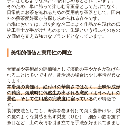
手になじむような風合いを楽しめるとされています。
そのため、単に飾って楽しむ骨董品としてだけでなく、
日常的にお茶を淹れるための実用的な茶器として、国内
外の煎茶愛好家から探し求められる存在です。
市場においては、歴史的な名工による作品から現代の伝
統工芸士が手がけたものまで、朱泥という様式そのもの
が価値を支える強力なブランドとなっています。
美術的価値と実用性の両立
骨董品や美術品の評価軸として装飾の華やかさが挙げら
れることは多いですが、常滑焼の場合は少し事情が異な
ります。
常滑焼の真髄は、絵付けの華美さではなく、土味や成形
の精度、焼成時に偶然生み出される窯変（ようへん）の
景色、そして使用感の完成度に宿っている
のが特徴で
す。
装飾技法としても、海藻を巻き付けて焼く藻掛けや、梨
の皮のような質感を出す梨皮（りひ）、細かい筋を施す
糸目など、土の表情を引き立てる手法が好まれてきまし