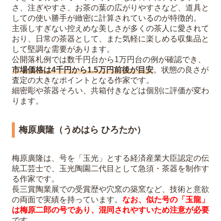
さ、注ぎやすさ、お茶の葉の広がりやすさなど、道具と
しての使い勝手が緻密に計算されているのが特徴的。
主張しすぎない控えめな美しさが多くの茶人に愛されて
おり、日常の茶器として、また気軽に楽しめる収集品と
して堅調な需要があります。
公開落札例では数千円台から1万円台の例が確認でき、
市場価格は4千円から1.5万円前後が目安
。状態の良さが
査定の大きなポイントとなる作家です。
細密彫や茶器そろい、共箱付きなどは個別に評価が変わ
ります。
梅原廣隆（うめはら ひろたか）
梅原廣隆は、号を「玉光」とする経済産業大臣認定の伝
統工芸士で、玉光陶園二代目として急須・茶器を制作す
る作家です。
長三賞陶業展での受賞歴や穴窯の築窯など、技術と意欲
の両面で実績を持っています。
なお、似た号の「玉龍」
は梅原二郎の号であり、混同されやすいため注意が必要
です。