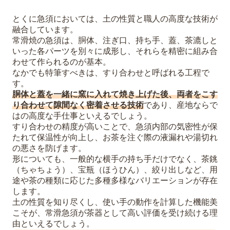
とくに急須においては、土の性質と職人の高度な技術が
融合しています。
常滑焼の急須は、胴体、注ぎ口、持ち手、蓋、茶漉しと
いった各パーツを別々に成形し、それらを精密に組み合
わせて作られるのが基本。
なかでも特筆すべきは、すり合わせと呼ばれる工程で
す。
胴体と蓋を一緒に窯に入れて焼き上げた後、両者をこす
り合わせて隙間なく密着させる技術
であり、産地ならで
はの高度な手仕事といえるでしょう。
すり合わせの精度が高いことで、急須内部の気密性が保
たれて保温性が向上し、お茶を注ぐ際の液漏れや湯切れ
の悪さを防げます。
形についても、一般的な横手の持ち手だけでなく、茶銚
（ちゃちょう）、宝瓶（ほうひん）、絞り出しなど、用
途や茶の種類に応じた多種多様なバリエーションが存在
します。
土の性質を知り尽くし、使い手の動作を計算した機能美
こそが、常滑急須が茶器として高い評価を受け続ける理
由といえるでしょう。