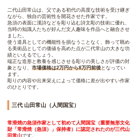
二代山田常山は、父である初代の高度な技術を受け継ぎ
ながら、独自の芸術性を開花させた作家です。
急須の表面に漢詩などを彫り込む詩文彫の技術に優れ、
当時の知識人たちが好んだ文人趣味を作品へと融合させ
ました。
使う道具としての機能性を損なうことなく、飾って眺め
る美術品としての価値を高めた点が二代常山の大きな功
績といえるでしょう。
端正な造形と教養を感じさせる彫りの美しさが評価の対
象となり、
市場価格は2万円から8万円前後
となってい
ます。
彫りの内容や出来栄えによって価格に差が出やすい作家
のひとりです。
三代 山田常山（人間国宝）
常滑焼の急須作家として初めて人間国宝（重要無形文化
財「常滑焼（急須）」保持者）に認定されたのが三代山
田常山
です。