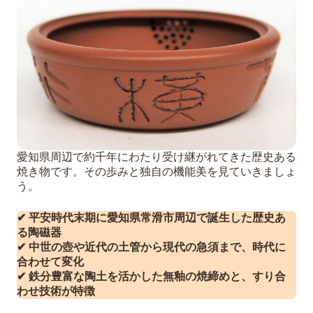
ント
共箱や付属品の有無
保管状態と使用感
作家の署名（銘）や彫りの質
常滑焼の買取は福ちゃんにお任せくださ
い
5
まとめ
愛知県周辺で約千年にわたり受け継がれてきた歴史ある
6
常滑焼の買取に関するよくある質問（Q＆
焼き物です。その歩みと独自の機能美を見ていきましょ
A）
う。
Q1. 作家がわからない常滑焼でも買取可
能ですか？
✔ 平安時代末期に愛知県常滑市周辺で誕生した歴史あ
Q2. 古くて汚れのある急須でも売れます
る陶磁器
✔ 中世の壺や近代の土管から現代の急須まで、時代に
か？
合わせて変化
Q3. 共箱がない場合、査定額は大きく下
✔ 鉄分豊富な陶土を活かした無釉の焼締めと、すり合
がりますか？
わせ技術が特徴