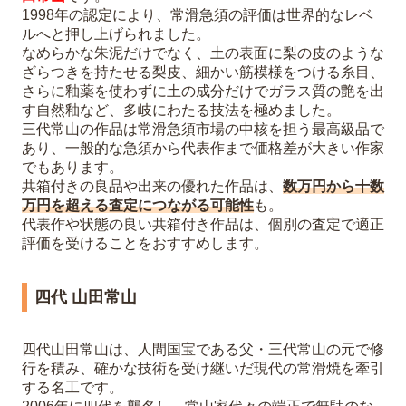
1998年の認定により、常滑急須の評価は世界的なレベ
ルへと押し上げられました。
なめらかな朱泥だけでなく、土の表面に梨の皮のような
ざらつきを持たせる梨皮、細かい筋模様をつける糸目、
さらに釉薬を使わずに土の成分だけでガラス質の艶を出
す自然釉など、多岐にわたる技法を極めました。
三代常山の作品は常滑急須市場の中核を担う最高級品で
あり、一般的な急須から代表作まで価格差が大きい作家
でもあります。
共箱付きの良品や出来の優れた作品は、
数万円から十数
万円を超える査定につながる可能性
も。
代表作や状態の良い共箱付き作品は、個別の査定で適正
評価を受けることをおすすめします。
四代 山田常山
四代山田常山は、人間国宝である父・三代常山の元で修
行を積み、確かな技術を受け継いだ現代の常滑焼を牽引
する名工です。