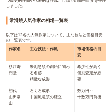
つ歴史的評価や代表的な作風、市場での価格目安を整理
しました。
常滑焼人気作家の相場一覧表
以下は12名の人気作家について、主な技法と価格目安
の一覧表です。
作家名
主な技法・作風
市場価格の目
安
杉江寿
朱泥急須の創始に関わ
希少性が高く
門堂
る名跡
個別査定が必
精緻な成形
要
初代
ろくろ成形
数万円～
山田常
中国風急須の確立
十数万円前後
山