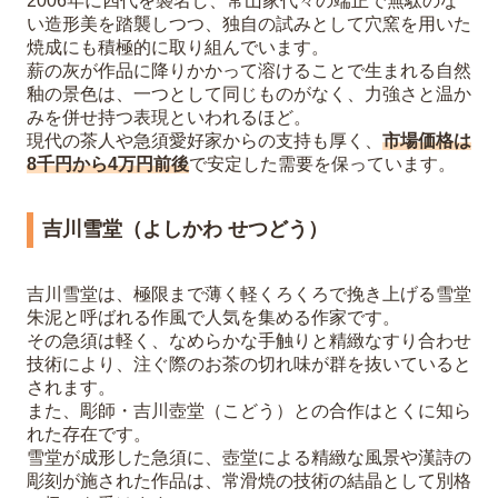
2006年に四代を襲名し、常山家代々の端正で無駄のな
い造形美を踏襲しつつ、独自の試みとして穴窯を用いた
焼成にも積極的に取り組んでいます。
薪の灰が作品に降りかかって溶けることで生まれる自然
釉の景色は、一つとして同じものがなく、力強さと温か
みを併せ持つ表現といわれるほど。
現代の茶人や急須愛好家からの支持も厚く、
市場価格は
8千円から4万円前後
で安定した需要を保っています。
吉川雪堂（よしかわ せつどう）
吉川雪堂は、極限まで薄く軽くろくろで挽き上げる雪堂
朱泥と呼ばれる作風で人気を集める作家です。
その急須は軽く、なめらかな手触りと精緻なすり合わせ
技術により、注ぐ際のお茶の切れ味が群を抜いていると
されます。
また、彫師・吉川壺堂（こどう）との合作はとくに知ら
れた存在です。
雪堂が成形した急須に、壺堂による精緻な風景や漢詩の
彫刻が施された作品は、常滑焼の技術の結晶として別格