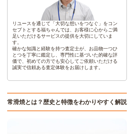
3
常滑焼の買取相場一覧！高く売れる人気作
家・名工12選
常滑焼人気作家の相場一覧表
リユースを通じて「大切な想いをつなぐ」をコン
初代 杉江寿門（すぎえ じゅもん）
セプトとする福ちゃんでは、お客様に心からご満
足いただけるサービスの提供を大切にしていま
初代 山田常山（やまだ じょうざん）
す。
二代 山田常山
確かな知識と経験を持つ査定士が、お品物一つひ
三代 山田常山（人間国宝）
とつを丁寧に鑑定し、専門性に基づいた的確な評
価で、初めての方でも安心してご依頼いただける
四代 山田常山
誠実で信頼ある査定体験をお届けします。
吉川雪堂（よしかわ せつどう）
鯉江良二（こいえ りょうじ）
村越風月（むらこし ふうげつ）
山田想（やまだ そう）
常滑焼とは？歴史と特徴をわかりやすく解説
沢田昭邨（さわだ しょうそん）
鯉江廣（こいえ ひろし）
梅原廣隆（うめはら ひろたか）
4
常滑焼を少しでも高く売るための査定ポイ