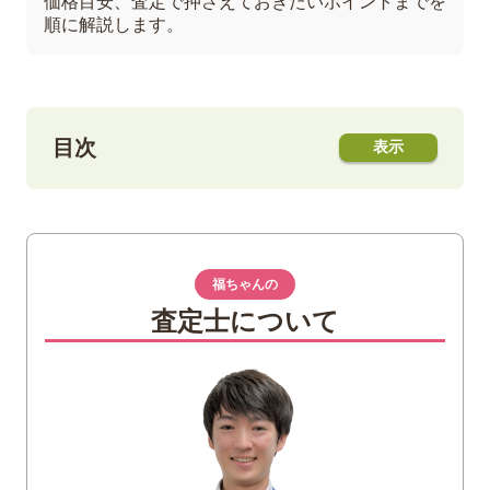
価格目安、査定で押さえておきたいポイントまでを
順に解説します。
目次
1
常滑焼とは？歴史と特徴をわかりやすく解
説
常滑焼の歴史的展開
福ちゃんの
急須の生産
査定士について
土の魅力
急須の機能美
2
買取市場で評価されやすい常滑焼の特徴
需要が安定している朱泥急須
美術的価値と実用性の両立