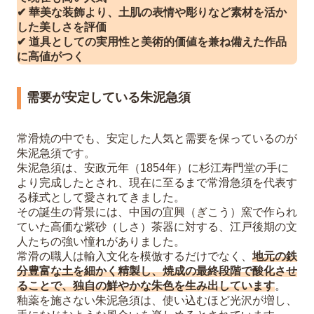
✔ 華美な装飾より、土肌の表情や彫りなど素材を活か
した美しさを評価
✔ 道具としての実用性と美術的価値を兼ね備えた作品
に高値がつく
需要が安定している朱泥急須
常滑焼の中でも、安定した人気と需要を保っているのが
朱泥急須です。
朱泥急須は、安政元年（1854年）に杉江寿門堂の手に
より完成したとされ、現在に至るまで常滑急須を代表す
る様式として愛されてきました。
その誕生の背景には、中国の宜興（ぎこう）窯で作られ
ていた高価な紫砂（しさ）茶器に対する、江戸後期の文
人たちの強い憧れがありました。
常滑の職人は輸入文化を模倣するだけでなく、
地元の鉄
分豊富な土を細かく精製し、焼成の最終段階で酸化させ
ることで、独自の鮮やかな朱色を生み出しています
。
釉薬を施さない朱泥急須は、使い込むほど光沢が増し、