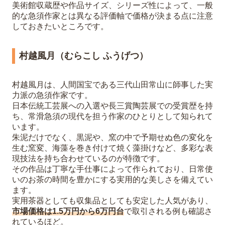
美術館収蔵歴や作品サイズ、シリーズ性によって、一般
的な急須作家とは異なる評価軸で価格が決まる点に注意
しておきたいところです。
村越風月（むらこし ふうげつ）
村越風月は、人間国宝である三代山田常山に師事した実
力派の急須作家です。
日本伝統工芸展への入選や長三賞陶芸展での受賞歴を持
ち、常滑急須の現代を担う作家のひとりとして知られて
います。
朱泥だけでなく、黒泥や、窯の中で予期せぬ色の変化を
生む窯変、海藻を巻き付けて焼く藻掛けなど、多彩な表
現技法を持ち合わせているのが特徴です。
その作品は丁寧な手仕事によって作られており、日常使
いのお茶の時間を豊かにする実用的な美しさを備えてい
ます。
実用茶器としても収集品としても安定した人気があり、
市場価格は1.5万円から6万円台
で取引される例も確認さ
れているほど。