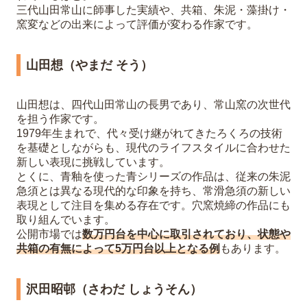
三代山田常山に師事した実績や、共箱、朱泥・藻掛け・
窯変などの出来によって評価が変わる作家です。
山田想（やまだ そう）
山田想は、四代山田常山の長男であり、常山窯の次世代
を担う作家です。
1979年生まれで、代々受け継がれてきたろくろの技術
を基礎としながらも、現代のライフスタイルに合わせた
新しい表現に挑戦しています。
とくに、青釉を使った青シリーズの作品は、従来の朱泥
急須とは異なる現代的な印象を持ち、常滑急須の新しい
表現として注目を集める存在です。穴窯焼締の作品にも
取り組んでいます。
公開市場では
数万円台を中心に取引されており、状態や
共箱の有無によって5万円台以上となる例
もあります。
沢田昭邨（さわだ しょうそん）