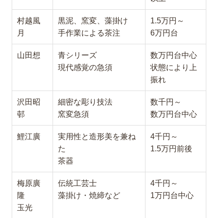
村越風
黒泥、窯変、藻掛け
1.5万円～
月
手作業による茶注
6万円台
山田想
青シリーズ
数万円台中心
現代感覚の急須
状態により上
振れ
沢田昭
細密な彫り技法
数千円～
邨
窯変急須
数万円台中心
鯉江廣
実用性と造形美を兼ね
4千円～
た
1.5万円前後
茶器
梅原廣
伝統工芸士
4千円～
隆
藻掛け・焼締など
1万円台中心
玉光