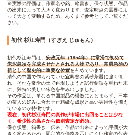
※実際の評価は、作家名や銘、箱書き、保存状態、作品
の出来によって大きく変わります。査定時点の需要によ
って大きく変動するため、あくまで参考としてご覧くだ
さい。
初代 杉江寿門（すぎえ じゅもん）
初代杉江寿門は、
安政元年（1854年）に常滑で初めて
朱泥急須を完成させたとされる人物であり、常滑急須の
祖として歴史的に重要な位置
を占めています。
清代の中国で作られていた宜興窯の紫砂茶器に強く憧
れ、それを常滑の土で再現しようと試行錯誤を重ねた末
に、独特の美しい朱色を生み出しました。
その作品は、単なる中国製品の模倣にとどまらず、日本
の茶人の好みに合わせた精緻な成形と高い実用性を備え
ているのが特徴です。
現在、初代杉江寿門の真作が市場に出回ることは少な
く、希少性の高さから個別査定が必須。
保存状態、箱書き、伝来、作品の出来によって評価が大
きく変わるため、固定的な価格を示しにくい作家の代表