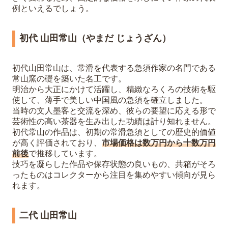
例といえるでしょう。
初代 山田常山（やまだ じょうざん）
初代山田常山は、常滑を代表する急須作家の名門である
常山窯の礎を築いた名工です。
明治から大正にかけて活躍し、精緻なろくろの技術を駆
使して、薄手で美しい中国風の急須を確立しました。
当時の文人墨客と交流を深め、彼らの要望に応える形で
芸術性の高い茶器を生み出した功績は計り知れません。
初代常山の作品は、初期の常滑急須としての歴史的価値
が高く評価されており、
市場価格は数万円から十数万円
前後
で推移しています。
技巧を凝らした作品や保存状態の良いもの、共箱がそろ
ったものはコレクターから注目を集めやすい傾向が見ら
れます。
二代 山田常山