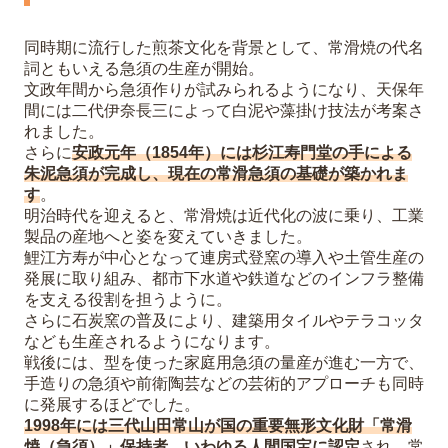
同時期に流行した煎茶文化を背景として、常滑焼の代名
詞ともいえる急須の生産が開始。
文政年間から急須作りが試みられるようになり、天保年
間には二代伊奈長三によって白泥や藻掛け技法が考案さ
れました。
さらに
安政元年（1854年）には杉江寿門堂の手による
朱泥急須が完成し、現在の常滑急須の基礎が築かれま
す
。
明治時代を迎えると、常滑焼は近代化の波に乗り、工業
製品の産地へと姿を変えていきました。
鯉江方寿が中心となって連房式登窯の導入や土管生産の
発展に取り組み、都市下水道や鉄道などのインフラ整備
を支える役割を担うように。
さらに石炭窯の普及により、建築用タイルやテラコッタ
なども生産されるようになります。
戦後には、型を使った家庭用急須の量産が進む一方で、
手造りの急須や前衛陶芸などの芸術的アプローチも同時
に発展するほどでした。
1998年には三代山田常山が国の重要無形文化財「常滑
焼（急須）」保持者、いわゆる人間国宝に認定
され、常