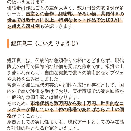
の扱いを受けます。
価格帯は作品ごとの差が大きく、数万円台の取引例が多
い一方、
壺堂との合作、細密彫、そろい物、共箱付きの
優品では数十万円以上、特別なセット作品では100万円
を超える落札例
も確認できます。
鯉江良二（こいえ りょうじ）
鯉江良二は、伝統的な急須作りの枠にとどまらず、現代
陶芸の分野で国際的な評価を受けた作家です。常滑の土
を使いながらも、自由な発想で数々の前衛的なオブジェ
や茶器を生み出しました。
常滑を拠点に現代陶芸の可能性を広げた存在として、国
内外で高い評価を受けており、美術市場での流通回路が
一般的な急須作家とは異なります。
そのため、
市場価格も数万円から数十万円、世界的なコ
レクターが探している上位の作品であればさらに上の価
格
がつくことも。
茶器としての実用性よりも、現代アートとしての存在感
が評価の軸となる作家といえます。