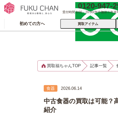
0120-947-2
受付時間 8:00～20:00
(年中無休※年末
初めての方へ
買取アイテム
運営会社について
出張買取
宅配
買取福ちゃんTOP
記事一覧
ブランド
着物
食器
洋服
品
とじる
食器
2026.06.14
とじる
中古食器の買取は可能？
紹介