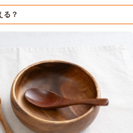
整理で出てきた中古食器の仕分け方
すものを仕分ける
える？
らブランド品を識別する
品は専門業者に査定を依頼する
リユースショップなどで処分する
を処分する方法
におまかせ