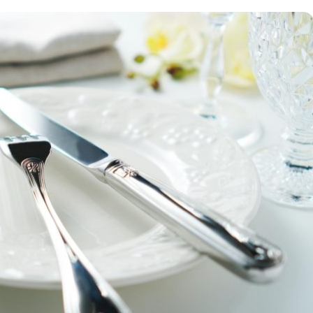
時計
毛皮
宝石
金券