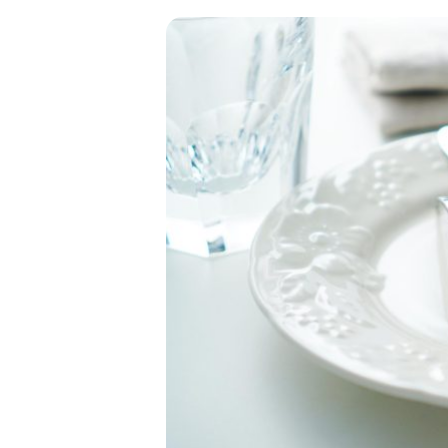
金 ⁄
切手
骨董品
お酒
貴金属
家電
とじる