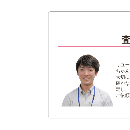
1
中古食器は買取してもらえ
2
高値買取につながりやすい
古伊万里・有田焼
オールドノリタケ
オールドバカラ
3
高値買取につながりやすい
ウェッジウッド
リユー
ロイヤルコペンハ
ちゃん
大切に
マイセン
確かな
ティファニー
定し、
ヘレンド
ご依頼
4
ノーブランドの中古食器の
未使用品・セット
骨董的な価値があ