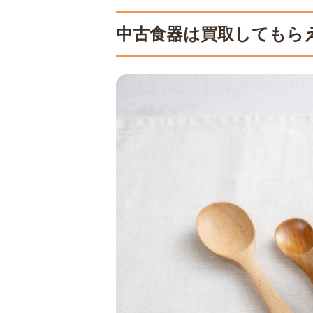
5
引っ越し・倉庫整理・遺品
処分するものと残
中古食器は買取してもら
バックスタンプか
ブランド品・骨董
ノーブランド品は
6
買取不可になった中古食器
7
中古食器の買取は福ちゃん
8
まとめ