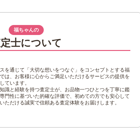
る？
中古食器：アンティーク食器
などの伝統工芸品
福ちゃんの
査定士について
中古食器：ブランド食器
スを通じて「大切な想いをつなぐ」をコンセプトとする福
ーゲン
では、お客様に心からご満足いただけるサービスの提供を
しています。
知識と経験を持つ査定士が、お品物一つひとつを丁寧に鑑
専門性に基づいた的確な評価で、初めての方でも安心して
いただける誠実で信頼ある査定体験をお届けします。
買取は可能？
品は買い取ってもらいやすい
れば高値が付きやすい