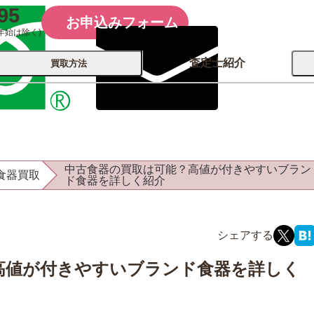
95
お申込みフォーム
年始は除く)
査定士紹介
買取方法
会社概要
コーポレート
買取
店舗買取
中古食器の買取は可能？高値が付きやすいブラン
食器買取
古銭 ⁄
ド食器を詳しく紹介
レコード
カメラ
おもちゃ
記念硬貨
高値が付きやすいブランド食器を詳しく