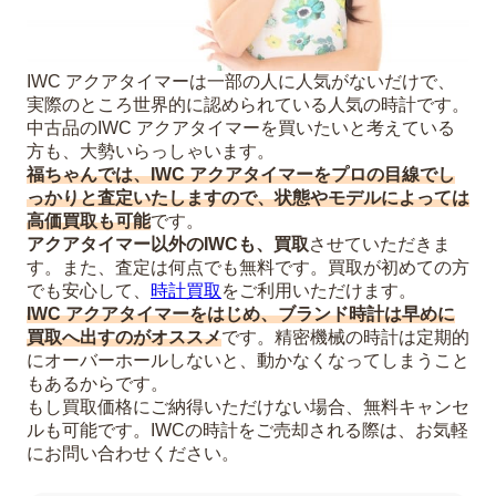
IWC アクアタイマーは一部の人に人気がないだけで、
実際のところ世界的に認められている人気の時計です。
中古品のIWC アクアタイマーを買いたいと考えている
方も、大勢いらっしゃいます。
福ちゃんでは、IWC アクアタイマーをプロの目線でし
っかりと査定いたしますので、状態やモデルによっては
高価買取も可能
です。
アクアタイマー以外のIWCも、買取
させていただきま
す。また、査定は何点でも無料です。買取が初めての方
でも安心して、
時計買取
をご利用いただけます。
IWC アクアタイマーをはじめ、ブランド時計は早めに
買取へ出すのがオススメ
です。精密機械の時計は定期的
にオーバーホールしないと、動かなくなってしまうこと
もあるからです。
もし買取価格にご納得いただけない場合、無料キャンセ
ルも可能です。IWCの時計をご売却される際は、お気軽
にお問い合わせください。