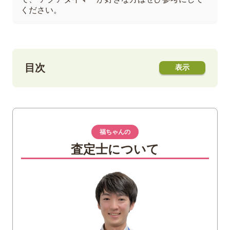
ください。
目次
1
IWC アクアタイマーとは
アクアタイマーの特徴
機能性について
福ちゃんの
査定士について
2
IWC アクアタイマーの人気がない理由
ケースが大きく重い
着ける機会が限られる
3
IWCアクアタイマーのチタン
初のチタン時計
チタンの特徴