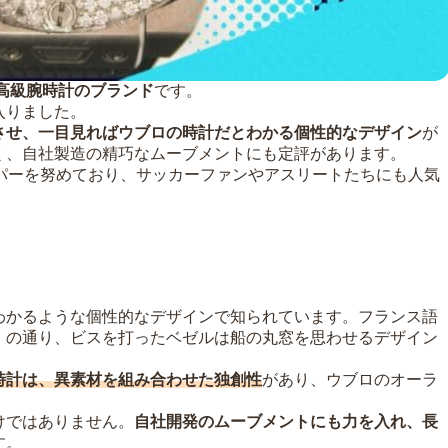
た高級腕時計のブランド
です。
に入りました。
させ、一目見ればウブロの時計だとわかる個性的なデザイン
が
く、自社製造の精巧なムーブメントにも定評があります。
ーパーを努めており、サッカーファンやアスリートたちにも人気
わかるような個性的なデザインで知られています。フランス語
」の通り、ビスを打ったベゼルは船の丸窓を思わせるデザイン
時計は、異素材を組み合わせた独創性
があり、ウブロのオーラ
けではありません。
自社開発のムーブメントにも力を入れ、長
す。