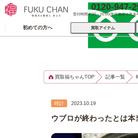
0120-947-2
受付時間 8:00～20:00
(年中無休※年末
初めての方へ
買取アイテム
運営会社について
出張買取
宅配
買取福ちゃんTOP
記事一覧
ブランド
着物
食器
洋服
品
とじる
時計
2023.10.19
とじる
ウブロが終わったとは本