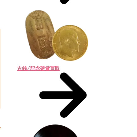
ン
古銭 ⁄ 記念硬貨買取