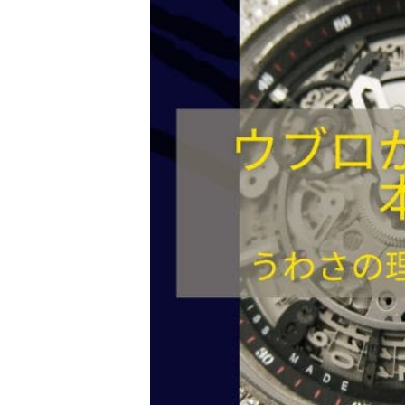
金 ⁄
切手
骨董品
お酒
貴金属
家電
とじる