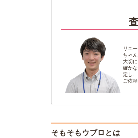
2
ウブロが終わったといわれ
ブームが落ち着い
トレンドの移り変
3
実はウブロの人気は根強い
ワールドカップ公
リユー
ウブロの個性に魅
ちゃん
大切に
4
ウブロは終わった｜まとめ
確かな
定し、
ご依頼
そもそもウブロとは