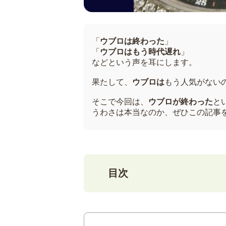
「
ウブロは終わった
」
「
ウブロはもう時代遅れ
」
などという声を耳にします。
果たして、
ウブロは
もう人気がない
そこで今回は、
ウブロが終わった
と
うわさは本当なのか、ぜひこの記事
目次
1
そもそもウブロとは
個性的なウブロの