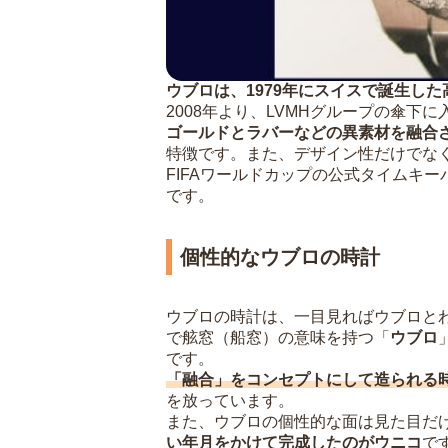
ウブロは、1979年にスイスで誕生し
2008年より、LVMHグループの傘下
ゴールドとラバーなどの異素材を融合
特徴です。また、デザイン性だけでな
FIFAワールドカップの公式タイムキ
です。
個性的なウブロの時計
ウブロの時計は、一目見ればウブロと
で舷窓（船窓）の意味を持つ「
ウブロ
です。
「融合」をコンセプトにして造られる
を放っています。
また、ウブロの個性的な面は見た目だ
い年月をかけて完成したのがウニコ
で