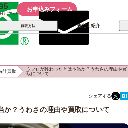
95
お申込みフォーム
年始は除く)
査定士紹介
買取方法
会社概要
コーポレート
買取
店舗買取
ウブロが終わったとは本当か？うわさの理由や買
時計買取
古銭 ⁄
取について
レコード
カメラ
おもちゃ
記念硬貨
当か？うわさの理由や買取について