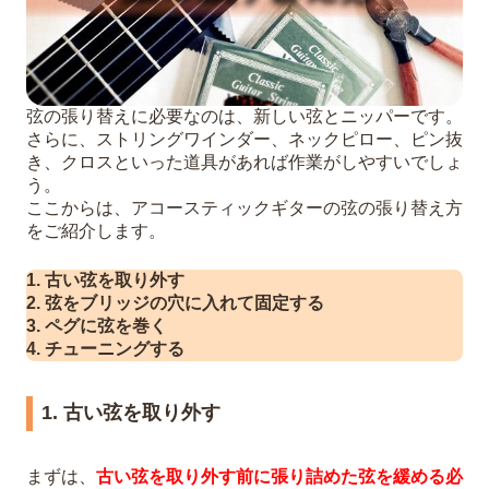
弦の張り替えに必要なのは、新しい弦とニッパーです。
さらに、ストリングワインダー、ネックピロー、ピン抜
き、クロスといった道具があれば作業がしやすいでしょ
う。
ここからは、アコースティックギターの弦の張り替え方
をご紹介します。
1. 古い弦を取り外す
2. 弦をブリッジの穴に入れて固定する
3. ペグに弦を巻く
4. チューニングする
1. 古い弦を取り外す
まずは、
古い弦を取り外す前に張り詰めた弦を緩める必