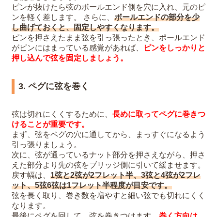
ピンが抜けたら弦のボールエンド側を穴に入れ、元のピ
ンを軽く差します。 さらに、
ボールエンドの部分を少
し曲げておくと、固定しやすくなります。
ピンを押さえたまま弦を引っ張ったとき、ポールエンド
がピンにはまっている感覚があれば、
ピンをしっかりと
押し込んで弦を固定しましょう。
3. ペグに弦を巻く
弦は切れにくくするために、
長めに取ってペグに巻きつ
けることが重要です。
まず、弦をペグの穴に通してから、まっすぐになるよう
引っ張りましょう。
次に、弦が通っているナット部分を押さえながら、押さ
えた部分より先の弦をブリッジ側に引いて緩ませます。
戻す幅は、
1弦と2弦が2フレット半、3弦と4弦が2フレ
ット、5弦6弦は1フレット半程度が目安です。
弦を長く取り、巻き数を増やすと細い弦でも切れにくく
なります。
最後にペグを回して、弦を巻きつけます。
巻く方向は、