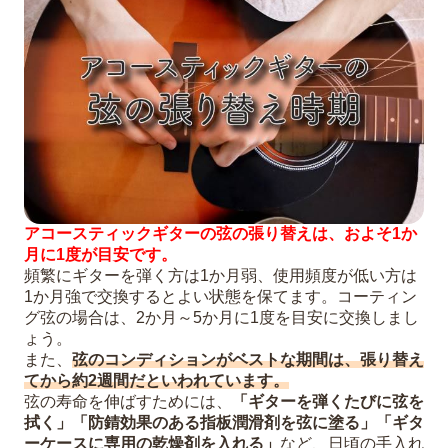
アコースティックギターの弦の張り替えは、およそ1か
月に1度が目安です。
頻繁にギターを弾く方は1か月弱、使用頻度が低い方は
1か月強で交換するとよい状態を保てます。コーティン
グ弦の場合は、2か月～5か月に1度を目安に交換しまし
ょう。
また、
弦のコンディションがベストな期間は、張り替え
てから約2週間だといわれています。
弦の寿命を伸ばすためには、
「ギターを弾くたびに弦を
拭く」「防錆効果のある指板潤滑剤を弦に塗る」「ギタ
ーケースに専用の乾燥剤を入れる」
など、日頃の手入れ