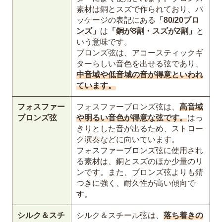
素材は銅とスズで作られており、パ
ッケージの表記にある
「80/20ブロ
ンズ」
は
「銅が8割・スズが2割」
と
いう意味です。
ブロンズ弦は、アコースティックギ
ターらしい音色を出せる弦であり、
中音域や低音域の音が得意といわれ
ています。
フォスファー
フォスファーブロンズ弦は、
高音域
ブロンズ弦
や明るい音色が得意な弦です。
はっ
きりとした音が出るため、ストロー
ク演奏などに向いています。
フォスファーブロンズ弦に使用され
る素材は、銅とスズのほか少量のリ
ンです。また、ブロンズ弦よりも錆
つきに強く、耐久性が高い傾向で
す。
シルク＆スチ
シルク＆スチール弦は、
落ち着きの