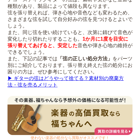
種類があり、製品によって値段も異なります。
弦を張り替えれば、弾き心地や音色なども変わるため、
さまざまな弦を試して自分好みの弦を見つけるとよいで
しょう。
また、同じ弦を使い続けていると、次第に錆びて音色が
変化したり切れたりすることも。
1か月に1度を目安に
張り替えてあげると、安定した
音色や弾き心地の維持が
できるでしょう。
また、下記の記事では
「弦の正しい処分方法」
をパーツ
別にご紹介しております。張り替え終えた弦の処分にお
困りの方は、ぜひ参考にしてください。
▶︎ ギターの弦はどうやって捨てる？素材別の廃棄方
法・弦を売るメリット
使わない楽器の処分なら買取がオススメです！