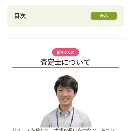
目次
1
アコースティックギターの弦の種類と選び
方
素材
福ちゃんの
太さ
査定士について
値段
2
アコースティックギターの弦の張り替え方
1. 古い弦を取り外す
2. 弦をブリッジの穴に入れて固定する
3. ペグに弦を巻く
4. チューニングをする
3
アコースティックギターの弦の張り替え時
期
リユースを通じて「大切な想いをつなぐ」をコン