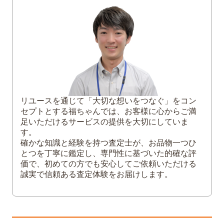
め！
「ピンクゴールド」「ホワイトゴール
ド」も人気！
3
「24分率」について
「K24＝金100％」の理由とは？
4
金の純度をチェックする方法
リユースを通じて「大切な想いをつなぐ」をコン
セプトとする福ちゃんでは、お客様に心からご満
足いただけるサービスの提供を大切にしていま
す。
確かな知識と経験を持つ査定士が、お品物一つひ
とつを丁寧に鑑定し、専門性に基づいた的確な評
価で、初めての方でも安心してご依頼いただける
誠実で信頼ある査定体験をお届けします。