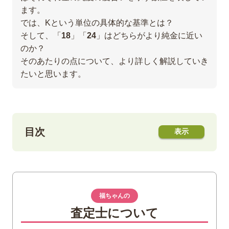
ます。
では、Kという単位の具体的な基準とは？
そして、「
18
」「
24
」はどちらがより純金に近い
のか？
そのあたりの点について、より詳しく解説していき
たいと思います。
目次
1
そもそも「K」とは？
ダイヤの「C(カラット)」とは違います！
24金(K24)＝金100％の純金！
福ちゃんの
査定士について
2
なぜ別の金属を混ぜるの？
他の金属を混ぜるのは強度を上げるた