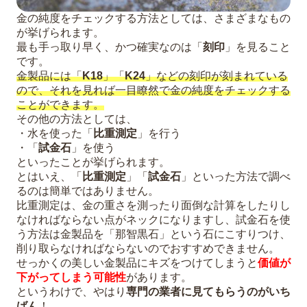
金の純度をチェックする方法としては、さまざまなもの
が挙げられます。
最も手っ取り早く、かつ確実なのは「
刻印
」を見ること
です。
金製品には「
K18
」「
K24
」などの刻印が刻まれている
ので、それを見れば一目瞭然で金の純度をチェックする
ことができます。
その他の方法としては、
・水を使った「
比重測定
」を行う
・「
試金石
」を使う
といったことが挙げられます。
とはいえ、「
比重測定
」「
試金石
」といった方法で調べ
るのは簡単ではありません。
比重測定は、金の重さを測ったり面倒な計算をしたりし
なければならない点がネックになりますし、試金石を使
う方法は金製品を「那智黒石」という石にこすりつけ、
削り取らなければならないのでおすすめできません。
せっかくの美しい金製品にキズをつけてしまうと
価値が
下がってしまう可能性
があります。
というわけで、やはり
専門の業者に見てもらうのがいち
ばん
！