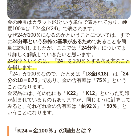
金の純度はカラット(K)という単位で表されており、純
度100％は「24金(K24)」で表されます。
なぜ24が100％になるのかということについては、すで
に
24分率という独特の基準があるため
であることを簡
単に説明しましたが、ここでは「
24分率
」についてよ
り詳しく解説していきたいと思います。
24分率というのは、「
24
」を100％とする考え方のこと
を指します。
「24」が100％なので、たとえば「
18金(K18)
」は「
24
分の18＝0.75
」であり、金の含有率は「
75％
」という
ことになります。
金製品には、その他にも「
K22
」「
K12
」といった刻印
が刻まれているものもありますが、同じように計算して
みると、それぞれ金の含有率は「
約92％
」「
50％
」と
いうことになります。
「K24＝金100％」の理由とは？