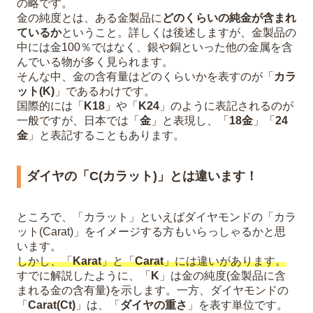
の略です。
金の純度とは、ある金製品に
どのくらいの純金が含まれ
ているか
ということ。詳しくは後述しますが、金製品の
中には金100％ではなく、銀や銅といった他の金属を含
んでいる物が多く見られます。
そんな中、金の含有量はどのくらいかを表すのが「
カラ
ット(K)
」であるわけです。
国際的には「
K18
」や「
K24
」のように表記されるのが
一般ですが、日本では「
金
」と表現し、「
18金
」「
24
金
」と表記することもあります。
ダイヤの「C(カラット)」とは違います！
ところで、「カラット」といえばダイヤモンドの「カラ
ット(Carat)」をイメージする方もいらっしゃるかと思
います。
しかし、「
Karat
」と「
Carat
」には違いがあります。
すでに解説したように、「
K
」は金の純度(金製品に含
まれる金の含有量)を示します。一方、ダイヤモンドの
「
Carat(Ct)
」は、「
ダイヤの重さ
」を表す単位です。