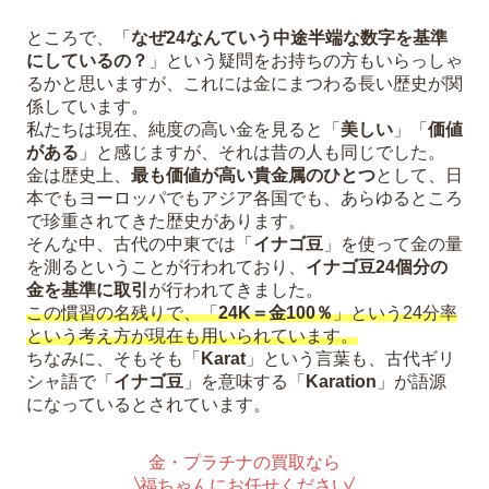
ところで、「
なぜ24なんていう中途半端な数字を基準
にしているの？
」という疑問をお持ちの方もいらっしゃ
るかと思いますが、これには金にまつわる長い歴史が関
係しています。
私たちは現在、純度の高い金を見ると「
美しい
」「
価値
がある
」と感じますが、それは昔の人も同じでした。
金は歴史上、
最も価値が高い貴金属のひとつ
として、日
本でもヨーロッパでもアジア各国でも、あらゆるところ
で珍重されてきた歴史があります。
そんな中、古代の中東では「
イナゴ豆
」を使って金の量
を測るということが行われており、
イナゴ豆24個分の
金を基準に取引
が行われてきました。
この慣習の名残りで、「
24K＝金100％
」という24分率
という考え方が現在も用いられています。
ちなみに、そもそも「
Karat
」という言葉も、古代ギリ
シャ語で「
イナゴ豆
」を意味する「
Karation
」が語源
になっているとされています。
金・プラチナの買取なら
福ちゃんにお任せください