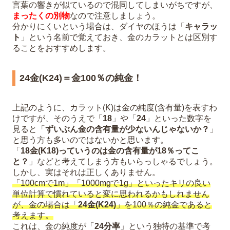
言葉の響きが似ているので混同してしまいがちですが、
まったくの別物
なので注意しましょう。
分かりにくいという場合は、ダイヤのほうは「
キャラッ
ト
」という名前で覚えておき、金のカラットとは区別す
ることをおすすめします。
24金(K24)＝金100％の純金！
上記のように、カラット(K)は金の純度(含有量)を表すわ
けですが、そのうえで「
18
」や「
24
」といった数字を
見ると「
ずいぶん金の含有量が少ないんじゃないか？
」
と思う方も多いのではないかと思います。
「
18金(K18)っていうのは金の含有量が18％ってこ
と？
」などと考えてしまう方もいらっしゃるでしょう。
しかし、実はそれは正しくありません。
「100cmで1m」「1000mgで1g」といったキリの良い
単位計算で慣れていると変に思われるかもしれません
が、金の場合は「
24金(K24)
」を100％の純金であると
考えます。
これは、金の純度が「
24分率
」という独特の基準で考