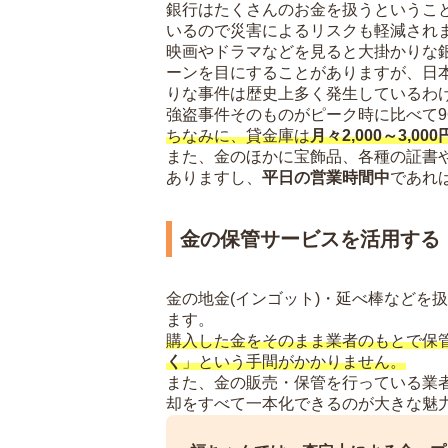
銀行はたくさんのお金を扱うというこ
いるので災害によるリスクも軽減され
映画やドラマなどを見ると大掛かりな
ーンを目にすることがありますが、日
りな事件は歴史上多く発生しているわけ
強盗事件そのものがピーク時に比べて9
ちなみに、貸金庫は
月々2,000～3,
また、金のほかに宝飾品、各種の証書
ありますし、
平日の営業時間中
であれ
金の保管サービスを活用する
金の地金(インゴット)・延べ棒などを
ます。
購入した金をそのまま業者のもとで保
く
」という手間がかかりません。
また、金の販売・保管を行っている業
却をすべて一本化できるのが大きな魅