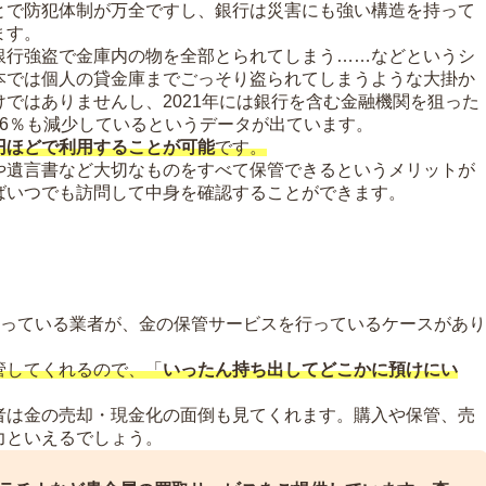
とで防犯体制が万全ですし、銀行は災害にも強い構造を持って
ます。
銀行強盗で金庫内の物を全部とられてしまう……などというシ
本では個人の貸金庫までごっそり盗られてしまうような大掛か
ではありませんし、2021年には銀行を含む金融機関を狙った
6％も減少しているというデータが出ています。
000円ほどで利用することが可能
です。
や遺言書など大切なものをすべて保管できるというメリットが
ばいつでも訪問して中身を確認することができます。
扱っている業者が、金の保管サービスを行っているケースがあり
管してくれるので、「
いったん持ち出してどこかに預けにい
者は金の売却・現金化の面倒も見てくれます。購入や保管、売
力といえるでしょう。