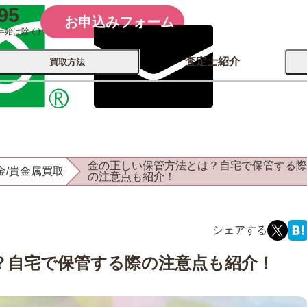
95
お申込みフォーム
年始は除く)
査定士紹介
買取方法
会社概要
コーポレート
買取
店舗買取
金の正しい保管方法とは？自宅で保管する際
金/貴金属買取
古銭 ⁄
の注意点も紹介！
レコード
カメラ
おもちゃ
記念硬貨
？自宅で保管する際の注意点も紹介！