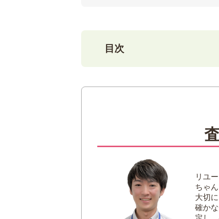
目次
1
これで安心！金の正しい保
銀行の貸金庫に預
金の保管サービス
2
番外編！純金積立もおすす
3
自宅で保管する際の注意点
しっかり「金庫」
タンスの奥や冷蔵
リユー
ちゃん
4
金のジュエリーの保管方法
大切に
確かな
5
金は大事に保管しましょう
定し、