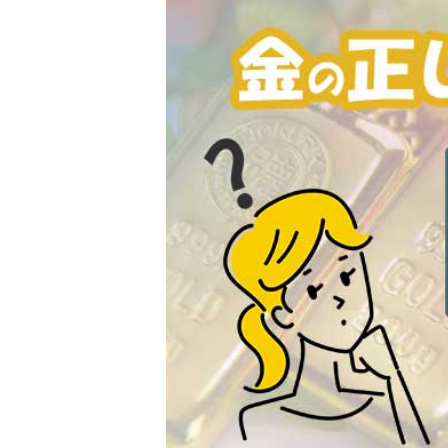
金 ⁄
切手
骨董品
お酒
貴金属
家電
とじる