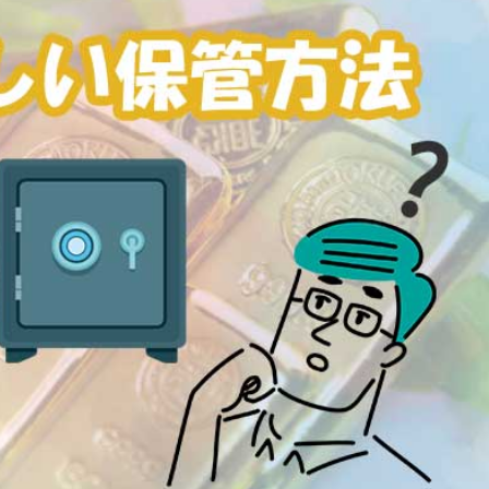
時計
毛皮
宝石
金券