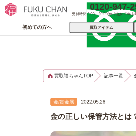
0120-947-2
受付時間 8:00～20:00
(年中無休※年末
初めての方へ
買取アイテム
運営会社について
出張買取
宅配
買取福ちゃんTOP
記事一覧
ブランド
着物
食器
洋服
品
とじる
金/貴金属
2022.05.26
とじる
金の正しい保管方法とは