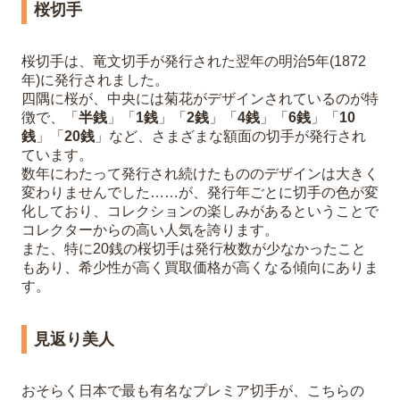
桜切手
桜切手は、竜文切手が発行された翌年の明治5年(1872
年)に発行されました。
四隅に桜が、中央には菊花がデザインされているのが特
徴で、「
半銭
」「
1銭
」「
2銭
」「
4銭
」「
6銭
」「
10
銭
」「
20銭
」など、さまざまな額面の切手が発行され
ています。
数年にわたって発行され続けたもののデザインは大きく
変わりませんでした……が、発行年ごとに切手の色が変
化しており、コレクションの楽しみがあるということで
コレクターからの高い人気を誇ります。
また、特に20銭の桜切手は発行枚数が少なかったこと
もあり、希少性が高く買取価格が高くなる傾向にありま
す。
見返り美人
おそらく日本で最も有名なプレミア切手が、こちらの