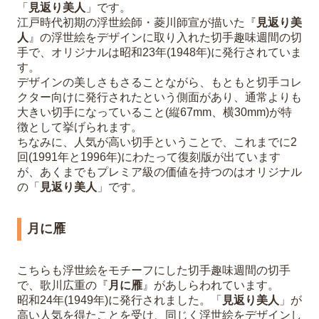
「
見返り美人
」です。
江戸時代初期の浮世絵師・菱川師宣が描いた『
見返り美
人
』の浮世絵をデザインに取り入れた切手趣味週間の切
手で、オリジナルは昭和23年(1948年)に発行されていま
す。
デザインの美しさもさることながら、もともと切手コレ
クター向けに発行されたという側面があり、通常よりも
大きい切手になっていること(縦67mm、横30mm)が特
徴として挙げられます。
ちなみに、人気が高い切手ということで、これまでに2
回(1991年と1996年)にわたって復刻版が出ています
が、あくまでもプレミア級の価値を持つのはオリジナル
の「
見返り美人
」です。
月に雁
こちらも浮世絵をモチーフにした切手趣味週間の切手
で、歌川広重の『
月に雁
』があしらわれています。
昭和24年(1949年)に発行されました。「
見返り美人
」が
高い人気を得たことを受け、同じく浮世絵をデザインし