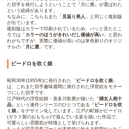
た切手を発行しようということで『月に雁』が選ばれた
という経緯があります。
ちなみに、こちらもまた「
見返り美人
」と同じく復刻版
が出ています。
復刻版はカラーで印刷されているため、パッと見たとこ
ろでは「
カラーのほうがきれいだし価値が高い
」と思わ
れがちですが、実際に価値が高いのは単色刷りのオリジ
ナルの「
月に雁
」です。
ビードロを吹く娘
昭和30年(1955年)に発行された「
ビードロを吹く娘
」
は、これまた切手趣味週間に発行された浮世絵をモチー
フにした切手です。
江戸時代の浮世絵師・喜多川歌麿が描いた『
婦女人相十
品
』という連作シリーズのひとつである『
ビードロを吹
く娘
』をデザイン化しています。江戸の町娘がビードロ
(ガラス製のおもちゃ)で遊んでいる姿を描いた作品で、
可愛らしい雰囲気が特徴として挙げられます。
ちょうど切手収集ブームが本格的に始まる時期だったこ