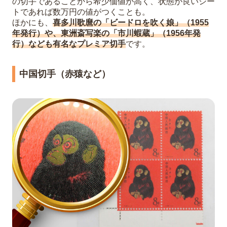
の切手であることから希少価値が高く、状態が良いシー
トであれば数万円の値がつくことも。
ほかにも、
喜多川歌麿の「ビードロを吹く娘」（1955
年発行）や、東洲斎写楽の「市川蝦蔵」（1956年発
行）なども有名なプレミア切手
です。
中国切手（赤猿など）