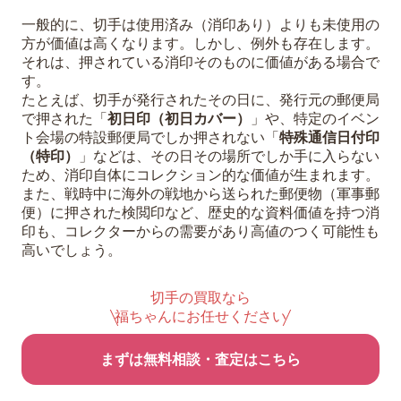
一般的に、切手は使用済み（消印あり）よりも未使用の
方が価値は高くなります。しかし、例外も存在します。
それは、押されている消印そのものに価値がある場合で
す。
たとえば、切手が発行されたその日に、発行元の郵便局
で押された「
初日印（初日カバー）
」や、特定のイベン
ト会場の特設郵便局でしか押されない「
特殊通信日付印
（特印）
」などは、その日その場所でしか手に入らない
ため、消印自体にコレクション的な価値が生まれます。
また、戦時中に海外の戦地から送られた郵便物（軍事郵
便）に押された検閲印など、歴史的な資料価値を持つ消
印も、コレクターからの需要があり高値のつく可能性も
高いでしょう。
切手の買取なら
福ちゃんにお任せください
まずは無料相談・査定はこちら