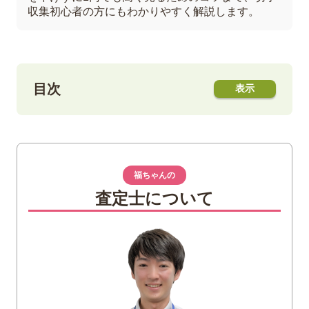
収集初心者の方にもわかりやすく解説します。
目次
1
高値が期待できる切手の種類とは？価値あ
る切手一覧
プレミア切手（見返り美人・月に雁な
福ちゃんの
ど）
査定士について
中国切手（赤猿など）
記念切手・特殊切手
普通切手（エラー切手・古い年代のも
の）
2
切手の価値を左右する査定ポイント