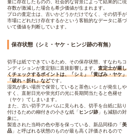
量に存在したものの、社会的な背景によって結果的に現
存数が激減した場合も希少価値が生まれます。
プロの査定士は、古いかどうかだけでなく、その切手が
市場にどれだけ存在するかという客観的なデータに基づ
いて価値を判断しています。
保存状態（シミ・ヤケ・ヒンジ跡の有無）
切手は紙でできているため、その保存状態、すなわちコ
ンディションが査定額に直接影響します。
査定士が厳し
くチェックするポイントは、「シミ」「黄ばみ・ヤケ」
「破れ・折れ」など
です。
湿気が多い場所で保管していると茶色いシミが発生しや
すく、直射日光や蛍光灯の光に長期間当たると色褪せ
（ヤケ）てしまいます。
また、古い切手アルバムに見られる、切手を台紙に貼り
付けるための糊付きの小さな紙「
ヒンジ跡
」も減額の対
象に。
製造された当時の色や形を保っている、新品同様の「
美
品
」と呼ばれる状態のものが最も高く評価されるので