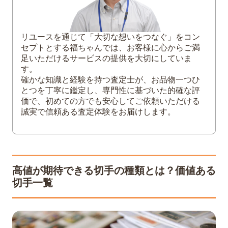
希少性（発行枚数・現存数）
保存状態（シミ・ヤケ・ヒンジ跡の有
無）
リユースを通じて「大切な想いをつなぐ」をコン
シートかバラか
セプトとする福ちゃんでは、お客様に心からご満
消印の有無と種類
足いただけるサービスの提供を大切にしていま
す。
3
切手の価値を下げない！少しでも高く売る
確かな知識と経験を持つ査定士が、お品物一つひ
ためのコツ
とつを丁寧に鑑定し、専門性に基づいた的確な評
価で、初めての方でも安心してご依頼いただける
無理に仕分けず現状のまま査定に出す
誠実で信頼ある査定体験をお届けします。
切手の保管方法を見直す
買取実績が豊富な専門業者に依頼する
切手買取なら実績豊富な「福ちゃん」に
お任せください
高値が期待できる切手の種類とは？価値ある
4
まとめ
切手一覧