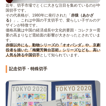
近年、切手市場でとくに大きな注目を集めているのが中
国切手です。
その代表格が、1980年に発行された「
赤猿（あかざ
る）
」。これは中国の干支切手で、愛らしい子ザルのデ
ザインが特徴です。
価格高騰は中国の経済成長や文化的要因・コレクター需
要の高まりなど需給面の影響が大きかったとされていま
す。
赤猿以外にも、動物シリーズの「オオパンダ」や、京劇
役者を描いた「梅蘭芳舞台芸術」シリーズなども、高い
人気を誇る中国切手
として知られています。
記念切手・特殊切手