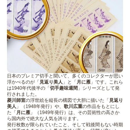
日本のプレミア切手と聞いて、多くのコレクターが思い
浮かべるのが「
見返り美人
」と「
月に雁
」です。これら
は1940年代後半の「
切手趣味週間
」シリーズとして発
行されました。
菱川師宣
の浮世絵を縦長の構図で大胆に描いた「
見返り
美人
」（1948年発行）や、
歌川広重
の作品をもとにし
た「
月に雁
」（1949年発行）は、その芸術性の高さか
ら国内外で絶大な人気を誇ります。
発行枚数が限られていたこと、そして戦後間もない時期