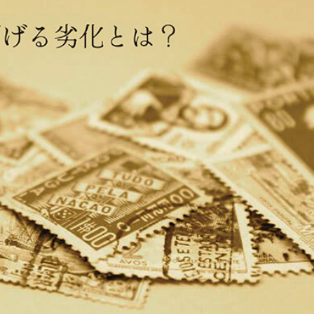
時計
毛皮
宝石
金券