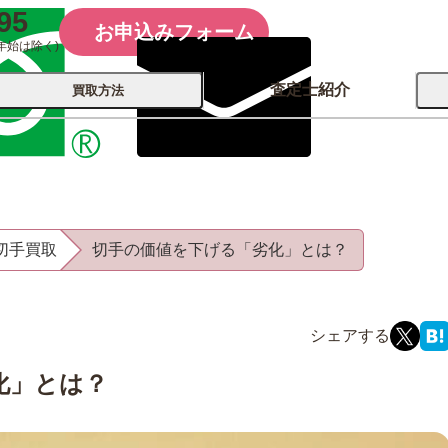
95
お申込みフォーム
年始は除く)
査定士紹介
買取方法
会社概要
コーポレート
買取
店舗買取
切手買取
切手の価値を下げる「劣化」とは？
古銭 ⁄
レコード
カメラ
おもちゃ
記念硬貨
化」とは？