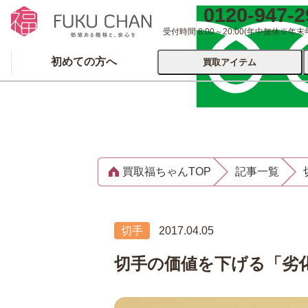
0120-947-2
受付時間 8:00～20:00
(年中無休※年末
初めての方へ
買取アイテム
運営会社について
出張買取
宅配
買取福ちゃんTOP
記事一覧
ブランド
着物
食器
洋服
品
とじる
切手
2017.04.05
とじる
切手の価値を下げる「劣