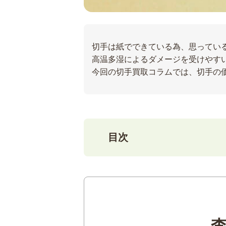
切手は紙でできている為、思ってい
高温多湿によるダメージを受けやす
今回の切手買取コラムでは、切手の
目次
1
切手の価値を下げる劣化と
2
切手の代表的な劣化を3つ
切手が変色してい
切手に破れがある