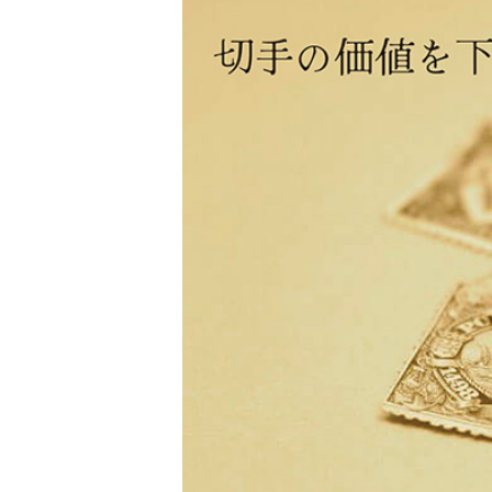
金 ⁄
切手
骨董品
お酒
貴金属
家電
とじる