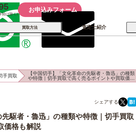
95
お申込みフォーム
年始は除く)
査定士紹介
買取方法
会社概要
コーポレート
買取
店舗買取
【中国切手】「文化革命の先駆者・魯迅」の種類
切手買取
古銭 ⁄
や特徴｜切手買取で高く売るポイントや買取価格
レコード
カメラ
おもちゃ
も解説
記念硬貨
の先駆者・魯迅」の種類や特徴｜切手買取
取価格も解説