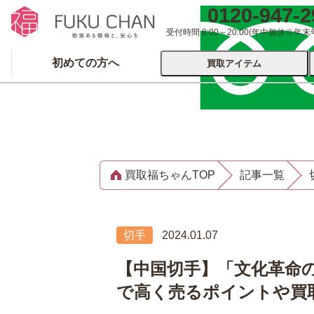
0120-947-2
受付時間 8:00～20:00
(年中無休※年末
初めての方へ
買取アイテム
運営会社について
出張買取
宅配
買取福ちゃんTOP
記事一覧
ブランド
着物
食器
洋服
品
とじる
切手
2024.01.07
とじる
【中国切手】「文化革命
で高く売るポイントや買