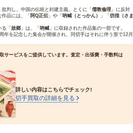
く批判し、中国の伝統と封建主義、とくに「
儒教倫理
」に反対
な作品には、「
阿Q正伝
」や「
吶喊（とっかん）
」「
彷徨（さ
いる「
故郷
」は、「
吶喊
」に収録された作品集の一部です。
30周年を記念した集会が開催され、同切手はそれに伴う形で12月
取サービスをご提供しています。
査定・出張費・手数料は
詳しい内容はこちらでチェック!
切手買取の詳細を見る