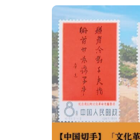
金 ⁄
切手
骨董品
お酒
貴金属
家電
とじる