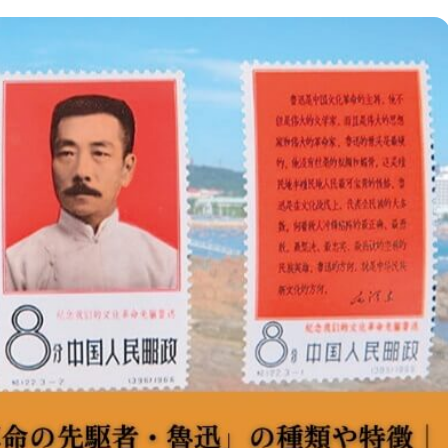
時計
毛皮
宝石
金券