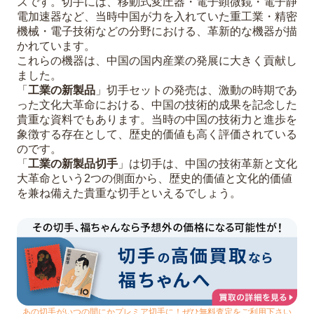
ズです。切手には、移動式変圧器・電子顕微鏡・電子静
電加速器など、当時中国が力を入れていた重工業・精密
機械・電子技術などの分野における、革新的な機器が描
かれています。
これらの機器は、中国の国内産業の発展に大きく貢献し
ました。
「
工業の新製品
」切手セットの発売は、激動の時期であ
った文化大革命における、中国の技術的成果を記念した
貴重な資料でもあります。当時の中国の技術力と進歩を
象徴する存在として、歴史的価値も高く評価されている
のです。
「
工業の新製品切手
」は切手は、中国の技術革新と文化
大革命という2つの側面から、歴史的価値と文化的価値
を兼ね備えた貴重な切手といえるでしょう。
あの切手がいつの間にかプレミア切手に！ぜひ無料査定をご利用下さい