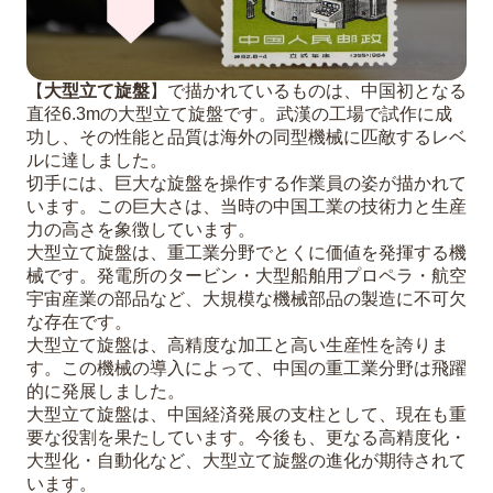
【
大型立て旋盤
】で描かれているものは、中国初となる
直径6.3mの大型立て旋盤です。武漢の工場で試作に成
功し、その性能と品質は海外の同型機械に匹敵するレベ
ルに達しました。
切手には、巨大な旋盤を操作する作業員の姿が描かれて
います。この巨大さは、当時の中国工業の技術力と生産
力の高さを象徴しています。
大型立て旋盤は、重工業分野でとくに価値を発揮する機
械です。発電所のタービン・大型船舶用プロペラ・航空
宇宙産業の部品など、大規模な機械部品の製造に不可欠
な存在です。
大型立て旋盤は、高精度な加工と高い生産性を誇りま
す。この機械の導入によって、中国の重工業分野は飛躍
的に発展しました。
大型立て旋盤は、中国経済発展の支柱として、現在も重
要な役割を果たしています。今後も、更なる高精度化・
大型化・自動化など、大型立て旋盤の進化が期待されて
います。