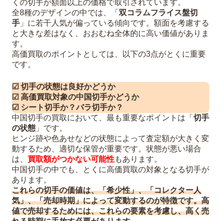
くの切手が額面以上の価格で取引されています。
全8種のデザインの中では、「
双コラムフライス盤切
手
」に若干人気が偏っている傾向です。額面を考慮する
と大きな差はなく、おおむね全体的に高い価値がありま
す。
高価買取のポイントとしては、以下の3点がとくに重要
です。
☑ 切手の状態は良好かどうか
☑ 高価買取対象の中国切手かどうか
☑ シート切手か？バラ切手か？
中国切手の買取において、最も重要なポイントは「
切手
の状態
」です。
ヒンジ跡や色あせなどの状態によって査定額が大きく変
動するため、適切な保管が重要です。状態が悪い場合
は、
買取額がつかない可能性
もあります。
中国切手の中でも、とくに高価買取の対象となる切手が
あります。
これらの切手の価値は、「希少性」、「コレクター人
気」、「売却時期」によって変動するのが特徴です。高
値で売却するためには、これらの要素を考慮し、高く売