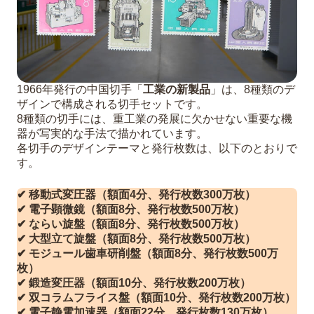
1966年発行の中国切手「
工業の新製品
」は、8種類のデ
ザインで構成される切手セットです。
8種類の切手には、重工業の発展に欠かせない重要な機
器が写実的な手法で描かれています。
各切手のデザインテーマと発行枚数は、以下のとおりで
す。
✔ 移動式変圧器（額面4分、発行枚数300万枚）
✔ 電子顕微鏡（額面8分、発行枚数500万枚）
✔ ならい旋盤（額面8分、発行枚数500万枚）
✔ 大型立て旋盤（額面8分、発行枚数500万枚）
✔ モジュール歯車研削盤（額面8分、発行枚数500万
枚）
✔ 鍛造変圧器（額面10分、発行枚数200万枚）
✔ 双コラムフライス盤（額面10分、発行枚数200万枚）
✔ 電子静電加速器（額面22分、発行枚数130万枚）