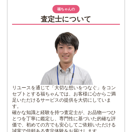
2
「工業の新製品」切手の特徴やデザイン
福ちゃんの
「移動式変圧器」切手
査定士について
「電子顕微鏡」切手
「ならい旋盤」切手
「大型立て旋盤」切手
「モジュール歯車研削盤」切手
「鍛造（たんぞう）変圧器」切手
「双コラムフライス盤」切手
「電子静電加速器」切手
3
「工業の新製品」切手の市場価値と高価買
取のポイント
リユースを通じて「大切な想いをつなぐ」をコン
セプトとする福ちゃんでは、お客様に心からご満
4
まとめ
足いただけるサービスの提供を大切にしていま
す。
確かな知識と経験を持つ査定士が、お品物一つひ
とつを丁寧に鑑定し、専門性に基づいた的確な評
価で、初めての方でも安心してご依頼いただける
誠実で信頼ある査定体験をお届けします。