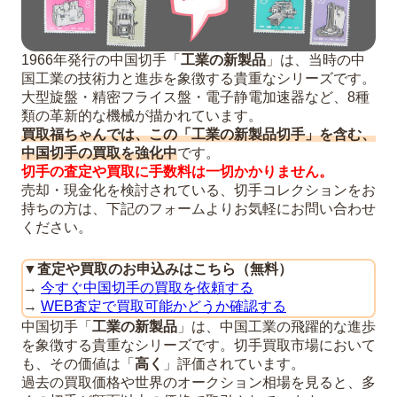
1966年発行の中国切手「
工業の新製品
」は、当時の中
国工業の技術力と進歩を象徴する貴重なシリーズです。
大型旋盤・精密フライス盤・電子静電加速器など、8種
類の革新的な機械が描かれています。
買取福ちゃんでは、この「工業の新製品切手」を含む、
中国切手の買取を強化中
です。
切手の査定や買取に手数料は一切かかりません。
売却・現金化を検討されている、切手コレクションをお
持ちの方は、下記のフォームよりお気軽にお問い合わせ
ください。
▼
査定や買取のお申込みはこちら（無料）
→
今すぐ中国切手の買取を依頼する
→
WEB査定で買取可能かどうか確認する
中国切手「
工業の新製品
」は、中国工業の飛躍的な進歩
を象徴する貴重なシリーズです。切手買取市場において
も、その価値は「
高く
」評価されています。
過去の買取価格や世界のオークション相場を見ると、多