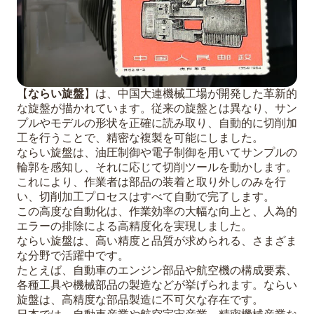
【
ならい旋盤
】は、中国大連機械工場が開発した革新的
な旋盤が描かれています。従来の旋盤とは異なり、サン
プルやモデルの形状を正確に読み取り、自動的に切削加
工を行うことで、精密な複製を可能にしました。
ならい旋盤は、油圧制御や電子制御を用いてサンプルの
輪郭を感知し、それに応じて切削ツールを動かします。
これにより、作業者は部品の装着と取り外しのみを行
い、切削加工プロセスはすべて自動で完了します。
この高度な自動化は、作業効率の大幅な向上と、人為的
エラーの排除による高精度化を実現しました。
ならい旋盤は、高い精度と品質が求められる、さまざま
な分野で活躍中です。
たとえば、自動車のエンジン部品や航空機の構成要素、
各種工具や機械部品の製造などが挙げられます。ならい
旋盤は、高精度な部品製造に不可欠な存在です。