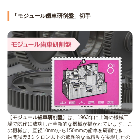
「モジュール歯車研削盤」切手
【
モジュール歯車研削盤
】は、1963年に上海の機械工
場で試作に成功した革新的な機械が描かれています。こ
の機械は、直径10mmから150mmの歯車を研削でき、
歯間誤差3ミクロン以下の驚異的な高精度を実現したの