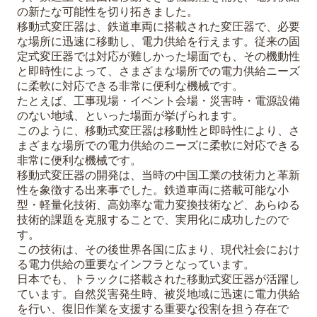
の新たな可能性を切り拓きました。
移動式変圧器は、鉄道車両に搭載された変圧器で、必要
な場所に迅速に移動し、電力供給を行えます。従来の固
定式変圧器では対応が難しかった場面でも、その機動性
と即時性によって、さまざまな場所での電力供給ニーズ
に柔軟に対応できる非常に便利な機械です。
たとえば、工事現場・イベント会場・災害時・電源設備
のない地域、といった場面が挙げられます。
このように、移動式変圧器は移動性と即時性により、さ
まざまな場所での電力供給のニーズに柔軟に対応できる
非常に便利な機械です。
移動式変圧器の開発は、当時の中国工業の技術力と革新
性を象徴する出来事でした。鉄道車両に搭載可能な小
型・軽量化技術、高効率な電力変換技術など、あらゆる
技術的課題を克服することで、実用化に成功したので
す。
この技術は、その後世界各国に広まり、現代社会におけ
る電力供給の重要なインフラとなっています。
日本でも、トラックに搭載された移動式変圧器が活躍し
ています。自然災害発生時、被災地域に迅速に電力供給
を行い、復旧作業を支援する重要な役割を担う存在で