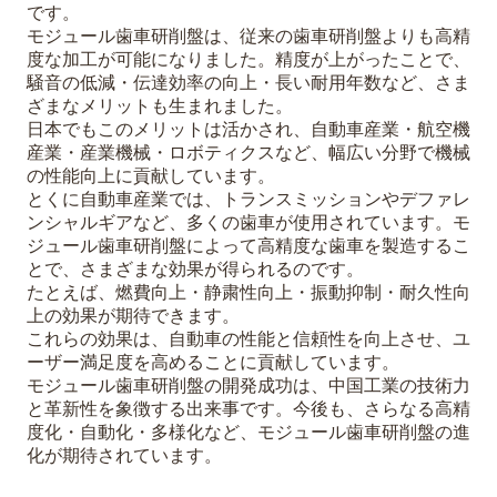
です。
モジュール歯車研削盤は、従来の歯車研削盤よりも高精
度な加工が可能になりました。精度が上がったことで、
騒音の低減・伝達効率の向上・長い耐用年数など、さま
ざまなメリットも生まれました。
日本でもこのメリットは活かされ、自動車産業・航空機
産業・産業機械・ロボティクスなど、幅広い分野で機械
の性能向上に貢献しています。
とくに自動車産業では、トランスミッションやデファレ
ンシャルギアなど、多くの歯車が使用されています。モ
ジュール歯車研削盤によって高精度な歯車を製造するこ
とで、さまざまな効果が得られるのです。
たとえば、燃費向上・静粛性向上・振動抑制・耐久性向
上の効果が期待できます。
これらの効果は、自動車の性能と信頼性を向上させ、ユ
ーザー満足度を高めることに貢献しています。
モジュール歯車研削盤の開発成功は、中国工業の技術力
と革新性を象徴する出来事です。今後も、さらなる高精
度化・自動化・多様化など、モジュール歯車研削盤の進
化が期待されています。