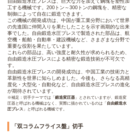
自由鍛造水圧プレスは、巨大な力を加えて鋼塊を塑性加
工する機械です。200トン～300トンの鋼塊を、精密な
制御によって自在に鍛造できます。
この機械の開発成功は、中国が重工業分野において世界
の先進国に仲間入りを果たしたことを示す画期的な出来
事でした。自由鍛造水圧プレスで製造された部品は、航
空機・船舶・自動車・建設機械など、さまざまな分野で
重要な役割を果たしています。
これらの部品は、高い強度と耐久性が求められるため、
自由鍛造水圧プレスによる精密な鍛造技術が不可欠で
す。
自由鍛造水圧プレスの開発成功は、中国工業の技術力と
革新性を世界に知らしめました。今後も、さらなる高精
度化・大型化・自動化など、自由鍛造水圧プレスの進化
が期待されています。
※補足：切手テーマでは「
鍛造変圧器
」とされていますが、鍛造変
圧器と呼ばれる機械はなく、実際に描かれているのは「
自由鍛造水
圧プレス
」と呼ばれる機械です。
「双コラムフライス盤」切手