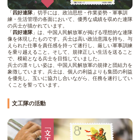
「
四好連隊
」切手には、政治思想・作業姿勢・軍事訓
練・生活管理の各面において、優秀な成績を収めた連隊
の兵士が描かれています。
「
四好連隊
」は、中国人民解放軍が掲げる理想的な連隊
像を体現したものです。兵士は高い政治意識を持ち、与
えられた仕事を責任感を持って遂行し、厳しい軍事訓練
を乗り越えること。そして、規律正しい生活を送ること
で、模範となる兵士を目指していました。
兵士の凛々しい姿は、中国人民解放軍の規律と団結力を
象徴しています。兵士は、個人の利益よりも集団の利益
を優先し、互いに協力し合いながら、任務を遂行してい
くことを誓っています。
文工隊の活動