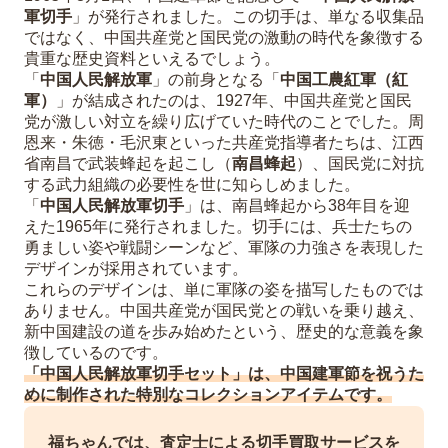
軍切手
」が発行されました。この切手は、単なる収集品
ではなく、中国共産党と国民党の激動の時代を象徴する
貴重な歴史資料といえるでしょう。
「
中国人民解放軍
」の前身となる「
中国工農紅軍（紅
軍）
」が結成されたのは、1927年、中国共産党と国民
党が激しい対立を繰り広げていた時代のことでした。周
恩来・朱徳・毛沢東といった共産党指導者たちは、江西
省南昌で武装蜂起を起こし（
南昌蜂起
）、国民党に対抗
する武力組織の必要性を世に知らしめました。
「
中国人民解放軍切手
」は、南昌蜂起から38年目を迎
えた1965年に発行されました。切手には、兵士たちの
勇ましい姿や戦闘シーンなど、軍隊の力強さを表現した
デザインが採用されています。
これらのデザインは、単に軍隊の姿を描写したものでは
ありません。中国共産党が国民党との戦いを乗り越え、
新中国建設の道を歩み始めたという、歴史的な意義を象
徴しているのです。
「中国人民解放軍切手セット」は、中国建軍節を祝うた
めに制作された特別なコレクションアイテムです。
福ちゃんでは、査定士による切手買取サービスを