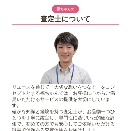
2
「中国人民解放軍」切手の種類とデザイン
福ちゃんの
毛沢東選集を学ぶ
査定士について
五好戦士
人民軍戦士
武装訓練を学ぶ民兵
戦士と人民の友愛
軍事訓練
解放軍戦士
文工隊の活動
3
「中国人民解放軍」切手の市場価値～高価
買取ポイント～
リユースを通じて「大切な想いをつなぐ」をコン
セプトとする福ちゃんでは、お客様に心からご満
ポイント1：切手の状態を悪くしないよう
足いただけるサービスの提供を大切にしていま
に注意する
す。
ポイント2：希少性のある切手の種類を把
確かな知識と経験を持つ査定士が、お品物一つひ
握しておく
とつを丁寧に鑑定し、専門性に基づいた的確な評
価で、初めての方でも安心してご依頼いただける
ポイント3：中国切手の買取に力を入れて
誠実で信頼ある査定体験をお届けします。