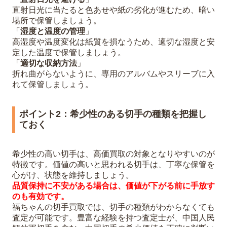
直射日光に当たると色あせや紙の劣化が進むため、暗い
場所で保管しましょう。
「
湿度と温度の管理
」
高湿度や温度変化は紙質を損なうため、適切な湿度と安
定した温度で保管しましょう。
「
適切な収納方法
」
折れ曲がらないように、専用のアルバムやスリーブに入
れて保管しましょう。
ポイント2：希少性のある切手の種類を把握し
ておく
希少性の高い切手は、高価買取の対象となりやすいのが
特徴です。価値の高いと思われる切手は、丁寧な保管を
心がけ、状態を維持しましょう。
品質保持に不安がある場合は、価値が下がる前に手放す
のも有効です。
福ちゃんの切手買取では、切手の種類がわからなくても
査定が可能です。豊富な経験を持つ査定士が、中国人民