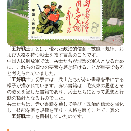
「
五好戦士
」とは、優れた政治的信念・技能・規律、お
よび人格を持つ戦士を指す言葉のことです。
中国人民解放軍では、兵士たちが理想の軍人となるため
に、これらの四つの要素を磨き続けることが重要である
と考えられていました。
「
五好戦士
」切手には、兵士たちが赤い書籍を手にする
様子が描かれています。赤い書籍は、毛沢東の思想とそ
の教えを記した書籍であり、兵士たちにとって思想と行
動の指針となるものでした。
兵士たちは、赤い書籍を通して学び・政治的信念を強化
し・技能を磨き規律を守り・人格を磨くことで、真の
「
五好戦士
」を目指していたのです。