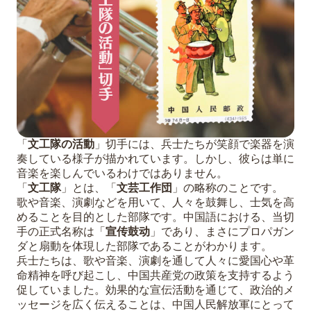
「
文工隊の活動
」切手には、兵士たちが笑顔で楽器を演
奏している様子が描かれています。しかし、彼らは単に
音楽を楽しんでいるわけではありません。
「
文工隊
」とは、「
文芸工作団
」の略称のことです。
歌や音楽、演劇などを用いて、人々を鼓舞し、士気を高
めることを目的とした部隊です。中国語における、当切
手の正式名称は「
宣传鼓动
」であり、まさにプロパガン
ダと扇動を体現した部隊であることがわかります。
兵士たちは、歌や音楽、演劇を通して人々に愛国心や革
命精神を呼び起こし、中国共産党の政策を支持するよう
促していました。効果的な宣伝活動を通じて、政治的メ
ッセージを広く伝えることは、中国人民解放軍にとって