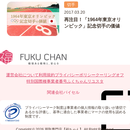
切手
2017.03.20
再注目！「1964年東京オリ
ンピック」記念切手の価値
運営会社について
利用規約
プライバシーポリシー
クーリングオフ
特別国際種事業者番号
ふくちゃんリユスタ
関連会社
バイセル
プライバシーマーク制度は事業者の個人情報の取り扱いが適切で
あるかを評価し、基準に適合した事業者にマークの使用を認める
制度です。
Copyright © 2026
買取専門店【福ちゃん】
All Right Reserved.