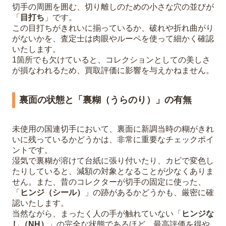
切手の周囲を囲む、切り離しのための小さな穴の並びが
「
目打ち
」です。
この目打ちがきれいに揃っているか、破れや折れ曲がり
がないかを、査定士は肉眼やルーペを使って細かく確認
いたします。
1箇所でも欠けていると、コレクションとしての美しさ
が損なわれるため、買取評価に影響を与えかねません。
裏面の状態と「裏糊（うらのり）」の有無
未使用の国連切手において、裏面に新調当時の糊がきれ
いに残っているかどうかは、非常に重要なチェックポイ
ントです。
湿気で裏糊が溶けて台紙に張り付いたり、カビで変色し
たりしていると、減額の対象となることが少なくありま
せん。また、昔のコレクターが切手の固定に使った、
「
ヒンジ（シール）
」の跡があるかどうかも、厳密に確
認いたします。
当然ながら、まったく人の手が触れていない「
ヒンジな
し（NH）
」の完全な状態であるほど、最高評価を得や