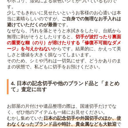
やホコリ、湿気による茶色いシミがついているもので
す。
少しでもきれいに見せたいというお客様のお心遣いは本
当に素晴らしいのですが、
ご自身での無理なお手入れは
避けていただくのが最善
です。
なぜなら、汚れを落とそうと水拭きをしたり、台紙から
無理に剥がそうとしたりすると、
切手が波打ったり裏面
の重要な糊（のり）が溶けたりする「修復不可能なダメ
ージ」を与えかねない
からです。結果的に、かえって美
しさと価値を大きく損なってしまいます。
そのため、シミや汚れは一切気にせず、どうかありのま
まの状態で、私どもに切手をお預けください。
4. 日本の記念切手や他のブランド品と「まとめ
て」査定に出す
お部屋の片付けや遺品整理の際は、国連切手だけでな
く、ぜひ他のアイテムも一緒にお見せください。
むかし集めていた
日本の記念切手や外国切手のほか、使
わなくなったブランド品や時計、貴金属なども大歓迎
で