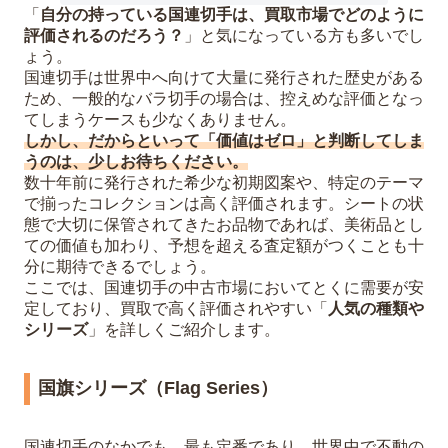
「
自分の持っている国連切手は、買取市場でどのように
評価されるのだろう？
」と気になっている方も多いでし
ょう。
国連切手は世界中へ向けて大量に発行された歴史がある
ため、一般的なバラ切手の場合は、控えめな評価となっ
てしまうケースも少なくありません。
しかし、だからといって「価値はゼロ」と判断してしま
うのは、少しお待ちください。
数十年前に発行された希少な初期図案や、特定のテーマ
で揃ったコレクションは高く評価されます。シートの状
態で大切に保管されてきたお品物であれば、美術品とし
ての価値も加わり、予想を超える査定額がつくことも十
分に期待できるでしょう。
ここでは、国連切手の中古市場においてとくに需要が安
定しており、買取で高く評価されやすい「
人気の種類や
シリーズ
」を詳しくご紹介します。
国旗シリーズ（Flag Series）
国連切手のなかでも、最も定番であり、世界中で不動の