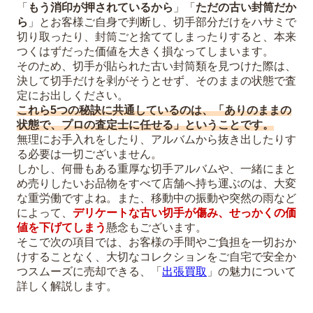
「
もう消印が押されているから
」「
ただの古い封筒だか
ら
」とお客様ご自身で判断し、切手部分だけをハサミで
切り取ったり、封筒ごと捨ててしまったりすると、本来
つくはずだった価値を大きく損なってしまいます。
そのため、切手が貼られた古い封筒類を見つけた際は、
決して切手だけを剥がそうとせず、そのままの状態で査
定にお出しください。
これら5つの秘訣に共通しているのは、「ありのままの
状態で、プロの査定士に任せる」ということです。
無理にお手入れをしたり、アルバムから抜き出したりす
る必要は一切ございません。
しかし、何冊もある重厚な切手アルバムや、一緒にまと
め売りしたいお品物をすべて店舗へ持ち運ぶのは、大変
な重労働ですよね。また、移動中の振動や突然の雨など
によって、
デリケートな古い切手が傷み、せっかくの価
値を下げてしまう
懸念もございます。
そこで次の項目では、お客様の手間やご負担を一切おか
けすることなく、大切なコレクションをご自宅で安全か
つスムーズに売却できる、「
出張買取
」の魅力について
詳しく解説します。