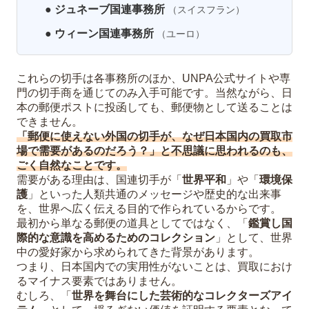
● ジュネーブ国連事務所
（スイスフラン）
● ウィーン国連事務所
（ユーロ）
これらの切手は各事務所のほか、UNPA公式サイトや専
門の切手商を通じてのみ入手可能です。当然ながら、日
本の郵便ポストに投函しても、郵便物として送ることは
できません。
「郵便に使えない外国の切手が、なぜ日本国内の買取市
場で需要があるのだろう？」と不思議に思われるのも、
ごく自然なことです。
需要がある理由は、国連切手が「
世界平和
」や「
環境保
護
」といった人類共通のメッセージや歴史的な出来事
を、世界へ広く伝える目的で作られているからです。
最初から単なる郵便の道具としてではなく、「
鑑賞し国
際的な意識を高めるためのコレクション
」として、世界
中の愛好家から求められてきた背景があります。
つまり、日本国内での実用性がないことは、買取におけ
るマイナス要素ではありません。
むしろ、「
世界を舞台にした芸術的なコレクターズアイ