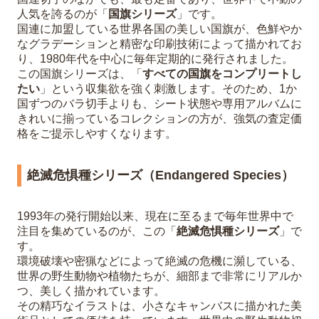
人気を誇るのが「
国旗シリーズ
」です。
国連に加盟している世界各国の美しい国旗が、色鮮やか
なグラデーションと精密な印刷技術によって描かれてお
り、1980年代を中心に毎年定期的に発行されました。
この国旗シリーズは、「
すべての国旗をコンプリートし
たい
」という収集欲を強く刺激します。そのため、1か
国ずつのバラ切手よりも、シート状態や専用アルバムに
きれいに揃っているコレクションの方が、強気の査定価
格をご提示しやすくなります。
絶滅危惧種シリーズ（Endangered Species）
1993年の発行開始以来、現在に至るまで毎年世界中で
注目を集めているのが、この「
絶滅危惧種シリーズ
」で
す。
環境破壊や密猟などによって絶滅の危機に瀕している、
世界の野生動物や植物たちが、細部まで非常にリアルか
つ、美しく描かれています。
その精巧なイラストは、小さなキャンバスに描かれた美