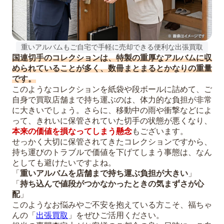
重いアルバムもご自宅で手軽に売却できる便利な出張買取
国連切手のコレクションは、特製の重厚なアルバムに収
められていることが多く、数冊まとまるとかなりの重量
です。
このようなコレクションを紙袋や段ボールに詰めて、ご
自身で買取店舗まで持ち運ぶのは、体力的な負担が非常
に大きいでしょう。さらに、移動中の雨や衝撃などによ
って、きれいに保管されていた切手の状態が悪くなり、
本来の価値を損なってしまう懸念
もございます。
せっかく大切に保管されてきたコレクションですから、
持ち運びのトラブルで価値を下げてしまう事態は、なん
としても避けたいですよね。
「
重いアルバムを店舗まで持ち運ぶ負担が大きい
」
「
持ち込んで値段がつかなかったときの気まずさが心
配
」
このようなお悩みやご不安を抱えている方こそ、福ちゃ
んの「
出張買取
」をぜひご活用ください。