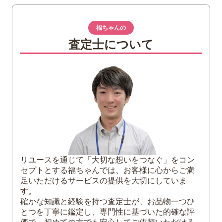
求められる理由
福ちゃんの
2
買取で高く評価される！国連切手の代表的
査定士について
な種類と特徴
国旗シリーズ（Flag Series）
絶滅危惧種シリーズ（Endangered
Species）
有名芸術家（巨匠）がデザインした特別
記念切手
初日カバー（FDC：First Day Cover）
3
プロの査定士は見逃さない！国連切手買取
における厳密な査定基準
リユースを通じて「大切な想いをつなぐ」をコン
目打ち（ギザギザ）の保存状態
セプトとする福ちゃんでは、お客様に心からご満
足いただけるサービスの提供を大切にしていま
裏面の状態と「裏糊（うらのり）」の有
す。
無
確かな知識と経験を持つ査定士が、お品物一つひ
経年変化による「シミ・ヤケ」の度合い
とつを丁寧に鑑定し、専門性に基づいた的確な評
コレクションの「網羅性（コンプリート