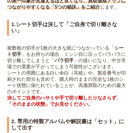
の第一印象が見違えるほど良くなり、買取価格アップに
つながりやすくなる「5つの秘訣」をご紹介
します。
1.シート切手は決して「ご自身で切り離さな
い」
複数枚の切手が1枚の大きな紙につながっている「
シー
ト切手
」をお持ちの場合、ミシン目に沿ってバラバラに
切り離してしまうと「
バラ切手
」の扱いになり、中古市
場での需要が下がってしまう可能性がございます。
シートの周囲にある白い余白（耳紙）や、製造番号が印
刷された部分も含めて、購入時のままの完全な1枚のシ
ート状態に保たれていることが、高価買取のための最大
のポイントです。
決してご自身のハサミや手で切り離したりなさらず、
「そのままの状態」でお見せください。
2. 専用の特製アルバムや解説書は「セット」に
して出す