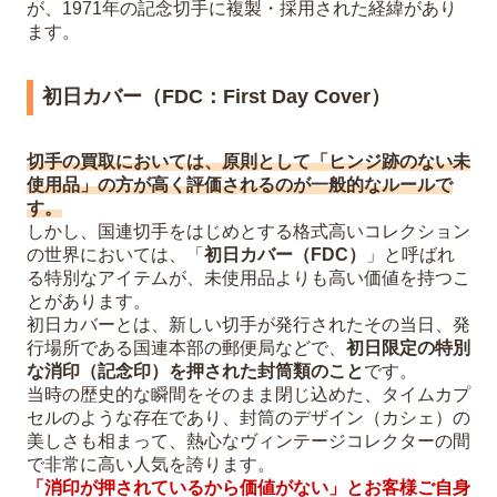
が、1971年の記念切手に複製・採用された経緯があり
ます。
初日カバー（FDC：First Day Cover）
切手の買取においては、原則として「ヒンジ跡のない未
使用品」の方が高く評価されるのが一般的なルールで
す。
しかし、国連切手をはじめとする格式高いコレクション
の世界においては、「
初日カバー（FDC）
」と呼ばれ
る特別なアイテムが、未使用品よりも高い価値を持つこ
とがあります。
初日カバーとは、新しい切手が発行されたその当日、発
行場所である国連本部の郵便局などで、
初日限定の特別
な消印（記念印）を押された封筒類のこと
です。
当時の歴史的な瞬間をそのまま閉じ込めた、タイムカプ
セルのような存在であり、封筒のデザイン（カシェ）の
美しさも相まって、熱心なヴィンテージコレクターの間
で非常に高い人気を誇ります。
「消印が押されているから価値がない」とお客様ご自身