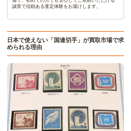
価で、初めての方でも安心してご依頼いただける
誠実で信頼ある査定体験をお届けします。
度）」
4
国連切手買取で損をしない！少しでも高く
お譲りいただくための「5つの秘訣」
1.シート切手は決して「ご自身で切り離
日本で使えない「国連切手」が買取市場で求
さない」
められる理由
2. 専用の特製アルバムや解説書は「セッ
ト」にして出す
3. シミや汚れがあっても「無理にお手入
れをしない」
4. 日本の記念切手や他のブランド品と
「まとめて」査定に出す
5. 消印入りの封筒（初日カバーなど）は
「そのまま」見せる
5
国連切手の買取なら、負担ゼロの「出張買
取」がオススメ