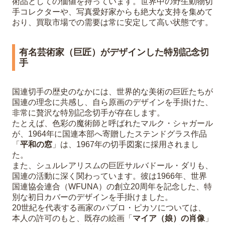
術品としての価値を持っています。世界中の野生動物切
手コレクターや、写真愛好家からも絶大な支持を集めて
おり、買取市場での需要は常に安定して高い状態です。
有名芸術家（巨匠）がデザインした特別記念切
手
国連切手の歴史のなかには、世界的な美術の巨匠たちが
国連の理念に共感し、自ら原画のデザインを手掛けた、
非常に贅沢な特別記念切手が存在します。
たとえば、色彩の魔術師と呼ばれたマルク・シャガール
が、1964年に国連本部へ寄贈したステンドグラス作品
「
平和の窓
」は、1967年の切手図案に採用されまし
た。
また、シュルレアリスムの巨匠サルバドール・ダリも、
国連の活動に深く関わっています。彼は1966年、世界
国連協会連合（WFUNA）の創立20周年を記念した、特
別な初日カバーのデザインを手掛けました。
20世紀を代表する画家のパブロ・ピカソについては、
本人の許可のもと、既存の絵画「
マイア（娘）の肖像
」