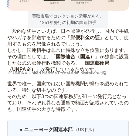
6
「古い・汚れ・台紙貼り」でも大丈夫？国
連切手買取のよくあるご質問（FAQ）
買取市場でコレクション需要がある、
1951年発行の初期の国連切手
7
【まとめ】国連切手の買取なら実績豊富な
一般的な切手といえば、日本郵便が発行し、国内で手紙
「福ちゃん」へ
やハガキを郵送するための「
郵便料金の証
」として、使
用するものを想像されるでしょう。
しかし、国連切手は非常に特殊な立ち位置にあります。
その理由としては、「
国際連合（国連）
」が独自に設置
した公式の郵便行政機関である、「
国連郵便局
（UNPA※）
」が発行しているためです。
※ UNPA = United Nations Postal Administrationの略
世界で唯一、国家ではない国際機関が発行を認められて
いる、特別な切手なのです。
そのため、以下3つの国連事務所が唯一の発行元となっ
ており、それぞれ異なる通貨で額面が記載されているの
も、国連切手の大きな特徴です。
● ニューヨーク国連本部
（USドル）