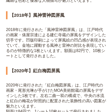
繊細な色彩と優雅な人物描写が魅力といえます。
【2018年】風神雷神図屏風
2018年に発行された「風神雷神図屏風」は、江戸時代
の画家・俵屋宗達による建仁寺蔵の屏風をデザインした
切手です。凹版印刷によって屏風絵の凹凸感が表現され
ていて、金地に躍動する風神と雷神の対比を表現してい
るのが特徴的な1枚といえます。額面は82円で、10枚シ
ートとして発行されました。
【2020年】紅白梅図屏風
2020年に発行された「紅白梅図屏風」は、江戸時代の
画家・尾形光琳が手がけたMOA美術館蔵の屏風をデザ
インした1枚です。左右二曲一双の構成で、中央の水流
と紅白の梅花が対照的に配置された装飾性の高い図案が
魅力といえます。
額面は84円で、1シート10枚セットで発行されました。