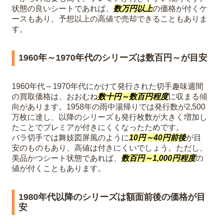
状態の良いシートであれば、
数万円以上
の価格が付くケ
ースもあり、予想以上の高値で売却できることもありま
す。
1960年～1970年代のシリーズは数百円～が目安
1960年代～1970年代にかけて発行された切手趣味週間
の買取価格は、おおむね
数十円～数百円程度
に収まる傾
向があります。1958年の雨中湯帰りでは発行数が2,500
万枚に達し、以降のシリーズも発行枚数が大きく増加し
たことでプレミアが付きにくくなったためです。
バラ切手では舞妓図屏風のように
10円～40円前後
が目
安のものもあり、高値は付きにくいでしょう。ただし、
美品かつシート状態であれば、
数百円～1,000円程度
の
値が付くこともあります。
1980年代以降のシリーズは額面前後の価格が目
安