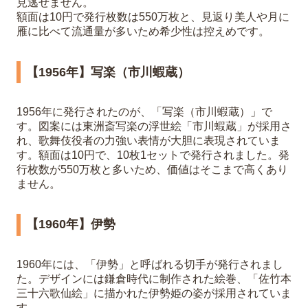
見逃せません。
額面は10円で発行枚数は550万枚と、見返り美人や月に
雁に比べて流通量が多いため希少性は控えめです。
【1956年】写楽（市川蝦蔵）
1956年に発行されたのが、「写楽（市川蝦蔵）」で
す。図案には東洲斎写楽の浮世絵「市川蝦蔵」が採用さ
れ、歌舞伎役者の力強い表情が大胆に表現されていま
す。額面は10円で、10枚1セットで発行されました。発
行枚数が550万枚と多いため、価値はそこまで高くあり
ません。
【1960年】伊勢
1960年には、「伊勢」と呼ばれる切手が発行されまし
た。デザインには鎌倉時代に制作された絵巻、「佐竹本
三十六歌仙絵」に描かれた伊勢姫の姿が採用されていま
す。