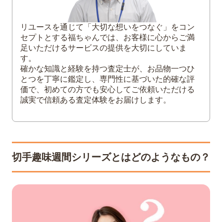
【1964年】源氏物語「宿木」
3
【1971年～】切手趣味週間シリーズの代表
リユースを通じて「大切な想いをつなぐ」をコン
的な切手
セプトとする福ちゃんでは、お客様に心からご満
足いただけるサービスの提供を大切にしていま
【1980年】春の野遊図
す。
【1981年】見立夕顔
確かな知識と経験を持つ査定士が、お品物一つひ
【2018年】風神雷神図屏風
とつを丁寧に鑑定し、専門性に基づいた的確な評
【2020年】紅白梅図屏風
価で、初めての方でも安心してご依頼いただける
誠実で信頼ある査定体験をお届けします。
【2026年】見立源氏夕顔・台所美人
4
切手趣味週間シリーズの買取価格の目安
5
切手趣味週間シリーズの買取価格の傾向
1948年～1950年代前半のシリーズは希少
切手趣味週間シリーズとはどのようなもの？
性が高くプレミアが付きやすい
1960年～1970年代のシリーズは数百円～
が目安
1980年代以降のシリーズは額面前後の価
格が目安