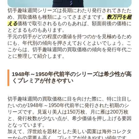
切手趣味週間シリーズは長期にわたり発行されてきたた
め、買取価格も種類によってさまざまです。
数万円を超
える
価格で取引されるものもあれば、額面前後の価格に
とどまるものもあります。
手元の切手がどの程度の価値を持つのかを見極めるため
にも、年代別の傾向を押さえておくとよいでしょう。こ
こからは、切手趣味週間の買取価格の傾向を発行年代ご
とに整理して紹介します。
1948年～1950年代前半のシリーズは希少性が高
くプレミアが付きやすい
切手趣味週間の買取価格に目を向けた際に、特に注目し
たいのが1948年～1950年代前半に発行された初期のシ
リーズです。見返り美人は150万枚、月に雁は200万枚
と、発行枚数が少ない点が、希少価値を押し上げる要因
となっています。
加えて、浮世絵を題材とした美しい図案は海外コレクタ
ーからの需要も高く、プレミアが付きやすい傾向です。