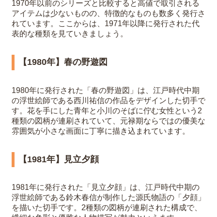
1970年以前のシリーズと比較すると高値で取引される
アイテムは少ないものの、特徴的なものも数多く発行さ
れています。ここからは、1971年以降に発行された代
表的な種類を見ていきましょう。
【1980年】春の野遊図
1980年に発行された「春の野遊図」は、江戸時代中期
の浮世絵師である西川祐信の作品をデザインした切手で
す。花を手にした青年と小川のそばに佇む女性という2
種類の図柄が連刷されていて、元禄期ならではの優美な
雰囲気が小さな画面に丁寧に描き込まれています。
【1981年】見立夕顔
1981年に発行された「見立夕顔」は、江戸時代中期の
浮世絵師である鈴木春信が制作した源氏物語の「夕顔」
を描いた切手です。2種類の図柄が連刷された構成で、