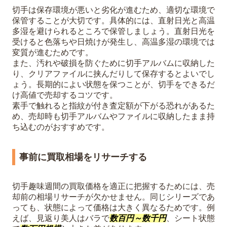
切手は保存環境が悪いと劣化が進むため、適切な環境で
保管することが大切です。具体的には、直射日光と高温
多湿を避けられるところで保管しましょう。直射日光を
受けると色落ちや日焼けが発生し、高温多湿の環境では
変質が進むためです。
また、汚れや破損を防ぐために切手アルバムに収納した
り、クリアファイルに挟んだりして保存するとよいでし
ょう。長期的によい状態を保つことが、切手をできるだ
け高値で売却するコツです。
素手で触れると指紋が付き査定額が下がる恐れがあるた
め、売却時も切手アルバムやファイルに収納したまま持
ち込むのがおすすめです。
事前に買取相場をリサーチする
切手趣味週間の買取価格を適正に把握するためには、売
却前の相場リサーチが欠かせません。同じシリーズであ
っても、状態によって価格は大きく異なるためです。例
えば、見返り美人はバラで
数百円～数千円
、シート状態