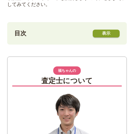
してみてください。
目次
1
切手趣味週間シリーズとはどのようなも
の？
福ちゃんの
2
【～1970年】切手趣味週間シリーズの代表
査定士について
的な切手
【1947年】山下白雨
【1948年】見返り美人
【1949年】月に雁
【1955年】ビードロを吹く娘
【1956年】写楽（市川蝦蔵）
【1960年】伊勢