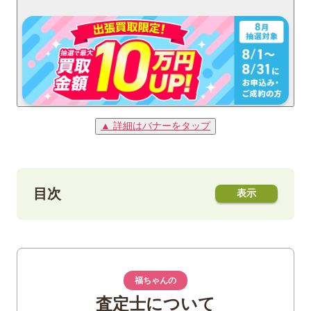
▲ 詳細はバナーをタップ
目次
1
「フェルディナンド・マゼラン記念硬貨」
500ドルプラチナ貨とは
福ちゃんの
2
「フェルディナンド・マゼラン記念硬貨」
査定士について
プラチナ貨の特徴とデザイン