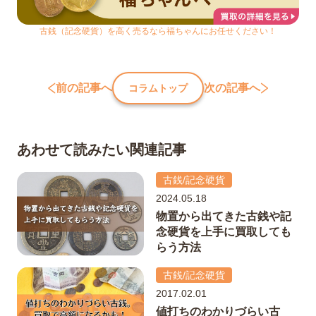
古銭（記念硬貨）を高く売るなら福ちゃんにお任せください！
前の記事へ
次の記事へ
コラムトップ
あわせて読みたい関連記事
古銭/記念硬貨
2024.05.18
物置から出てきた古銭や記
念硬貨を上手に買取しても
らう方法
古銭/記念硬貨
2017.02.01
値打ちのわかりづらい古