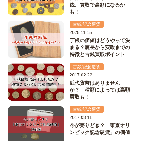
銭。買取で高額になるか
も！
古銭/記念硬貨
2025.11.15
丁銀の価値はどうやって決
まる？慶長から安政までの
特徴と古銭買取ポイント
古銭/記念硬貨
2017.02.22
近代貨幣はありません
か？ 種類によっては高額
買取も！
古銭/記念硬貨
2017.03.11
今が売りどき？「東京オリ
ンピック記念硬貨」の価値