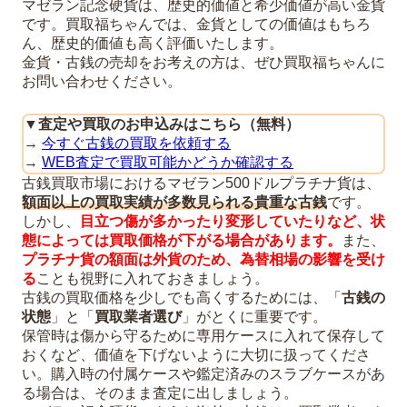
マゼラン記念硬貨は、歴史的価値と希少価値が高い金貨
です。買取福ちゃんでは、金貨としての価値はもちろ
ん、歴史的価値も高く評価いたします。
金貨・古銭の売却をお考えの方は、ぜひ買取福ちゃんに
お問い合わせください。
▼
査定や買取のお申込みはこちら（無料）
→
今すぐ古銭の買取を依頼する
→
WEB査定で買取可能かどうか確認する
古銭買取市場におけるマゼラン500ドルプラチナ貨は、
額面以上の買取実績が多数見られる貴重な古銭
です。
しかし、
目立つ傷が多かったり変形していたりなど、状
態によっては買取価格が下がる場合があります。
また、
プラチナ貨の額面は外貨のため、為替相場の影響を受け
る
ことも視野に入れておきましょう。
古銭の買取価格を少しでも高くするためには、「
古銭の
状態
」と「
買取業者選び
」がとくに重要です。
保管時は傷から守るために専用ケースに入れて保存して
おくなど、価値を下げないように大切に扱ってくださ
い。購入時の付属ケースや鑑定済みのスラブケースがあ
る場合は、そのまま査定に出しましょう。