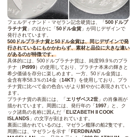
フェルディナンド・マゼラン記念硬貨は、「
500ドルプ
ラチナ貨
」のほかに「
50ドル金貨
」が同じデザインで
発行されています。
500ドルプラチナ貨と50ドル金貨は、同じデザインで発
行されているにもかかわらず、素材と品位に大きな違い
があるのが特徴です。
具体的には、500ドルプラチナ貨は、純度99.9％のプラ
チナ（
Pt999
）の使用しており、プラチナ本来の輝きと
希少価値を存分に楽しめます。一方、50ドル金貨は、
金含有率58.3％の14金（
14KT
）を使用しており、プラ
チナ貨に比べて金の色合いがより鮮やかに表現されてい
ます。
プラチナ貨の表面には、「
エリザベス2世
」の肖像画が
描かれています。周囲には、発行年の「
1997
」と、ク
ック諸島の名称に因んだ「
ELIZABETH II COOK
ISLANDS
」の文字が刻まれています。
裏面に描かれているのは、マゼラン艦隊の船2隻です。
周囲には、マゼランを示す「
FERDINAND