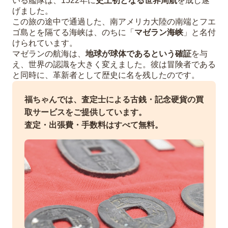
いる艦隊は、1522年に
史上初となる世界周航
を成し遂
げました。
この旅の途中で通過した、南アメリカ大陸の南端とフエ
ゴ島とを隔てる海峡は、のちに「
マゼラン海峡
」と名付
けられています。
マゼランの航海は、
地球が球体であるという確証
を与
え、世界の認識を大きく変えました。彼は冒険者である
と同時に、革新者として歴史に名を残したのです。
福ちゃんでは、査定士による古銭・記念硬貨の買
取サービスをご提供しています。
査定・出張費・手数料はすべて無料。