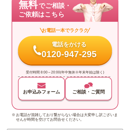
無料
でご相談・
ご依頼はこちら
お電話一本でラクラク
電話をかける
0120-947-295
受付時間 8:00～20:00(年中無休※年末年始は除く)
お申込みフォーム
ご相談・ご質問
お電話が混雑しており繋がらない場合は大変申し訳ございま
せんが時間を空けてお問合せください。