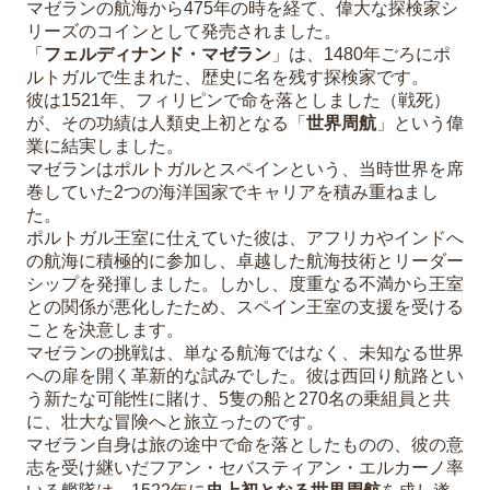
マゼランの航海から475年の時を経て、偉大な探検家シ
リーズのコインとして発売されました。
「
フェルディナンド・マゼラン
」は、1480年ごろにポ
ルトガルで生まれた、歴史に名を残す探検家です。
彼は1521年、フィリピンで命を落としました（戦死）
が、その功績は人類史上初となる「
世界周航
」という偉
業に結実しました。
マゼランはポルトガルとスペインという、当時世界を席
巻していた2つの海洋国家でキャリアを積み重ねまし
た。
ポルトガル王室に仕えていた彼は、アフリカやインドへ
の航海に積極的に参加し、卓越した航海技術とリーダー
シップを発揮しました。しかし、度重なる不満から王室
との関係が悪化したため、スペイン王室の支援を受ける
ことを決意します。
マゼランの挑戦は、単なる航海ではなく、未知なる世界
への扉を開く革新的な試みでした。彼は西回り航路とい
う新たな可能性に賭け、5隻の船と270名の乗組員と共
に、壮大な冒険へと旅立ったのです。
マゼラン自身は旅の途中で命を落としたものの、彼の意
志を受け継いだフアン・セバスティアン・エルカーノ率