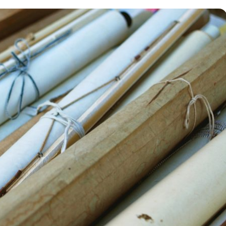
時計
毛皮
宝石
金券