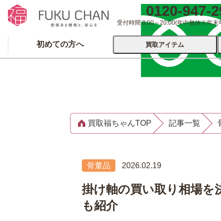
0120-947-2
受付時間 8:00～20:00
(年中無休※年末
初めての方へ
買取アイテム
運営会社について
出張買取
宅配
買取福ちゃんTOP
記事一覧
ブランド
着物
食器
洋服
品
とじる
骨董品
2026.02.19
とじる
掛け軸の買い取り相場を
も紹介