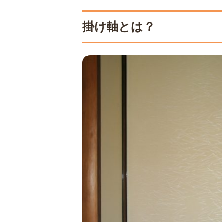
4
信頼できる掛け軸買い取り
専門知識を持った
掛け軸とは？
自分に合った買取
5
掛け軸の買い取りは福ちゃ
6
福ちゃんの掛け軸買い取り
川端龍子『山百合』
杉山寧『紫木蓮』2
松林桂月『春宵花影
王一亭『花石図』4
費隠通容『五行書』
7
まとめ