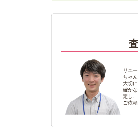
1
掛け軸とは？
掛け軸とは
掛け軸の種類
2
掛け軸の買い取り相場を決
作者の知名度
掛け軸が作られた
掛け軸の素材
リユー
掛け軸の状態
ちゃん
掛け軸の入手経路
大切に
中国作品は高評価
確かな
定し、
3
掛け軸を高値で買い取りし
ご依頼
付属品をそろえる
適切な方法で保管
掛け軸買い取りの