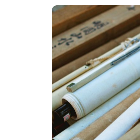
金 ⁄
切手
骨董品
お酒
貴金属
家電
とじる