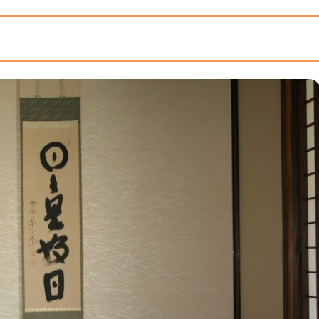
業者の見極め方
査定士がいるか
方法に対応しているか
んへ！
実績を紹介
15万円
5万円
』45万円
5万円
45万円