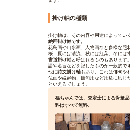
ます。
掛け軸の種類
掛け軸は、その内容や用途によってい
絵画掛け軸
です。
花鳥画や山水画、人物画など多様な題
桜、夏には清流、秋には紅葉、冬には
書道掛け軸
と呼ばれるものもあります
語や名言などを記したものが一般的で
他に
詩文掛け軸
もあり、これは俳句や
仏画や縁起物、節句用など用途に応じ
といえるでしょう。
福ちゃんでは、査定士による骨董品
料はすべて無料。