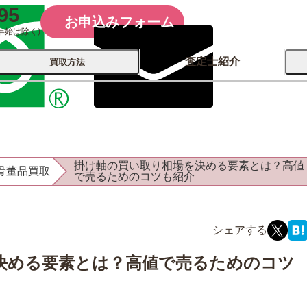
95
お申込みフォーム
年始は除く)
査定士紹介
買取方法
会社概要
コーポレート
買取
店舗買取
掛け軸の買い取り相場を決める要素とは？高値
骨董品買取
古銭 ⁄
で売るためのコツも紹介
レコード
カメラ
おもちゃ
記念硬貨
決める要素とは？高値で売るためのコツ