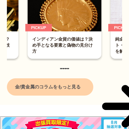
PICKUP
PICKUP
純金積
何位？
インディアン金貨の価値は？決
ト・デ
供給技
め手となる要素と偽物の見分け
を解説
方
金/貴金属のコラムをもっと見る