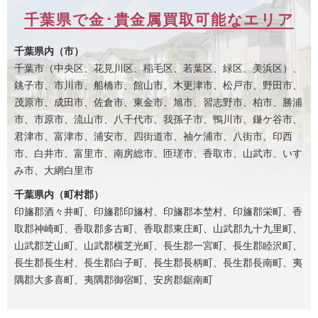
千葉県で金･貴金属買取可能なエリア
千葉県内（市）
千葉市（中央区、花見川区、稲毛区、若葉区、緑区、美浜区）、
銚子市、市川市、船橋市、館山市、木更津市、松戸市、野田市、
茂原市、成田市、佐倉市、東金市、旭市、習志野市、柏市、勝浦
市、市原市、流山市、八千代市、我孫子市、鴨川市、鎌ケ谷市、
君津市、富津市、浦安市、四街道市、袖ケ浦市、八街市、印西
市、白井市、富里市、南房総市、匝瑳市、香取市、山武市、いす
み市、大網白里市
千葉県内（町村郡）
印旛郡酒々井町、印旛郡印旛村、印旛郡本埜村、印旛郡栄町、香
取郡神崎町、香取郡多古町、香取郡東庄町、山武郡九十九里町、
山武郡芝山町、山武郡横芝光町、長生郡一宮町、長生郡睦沢町、
長生郡長生村、長生郡白子町、長生郡長柄町、長生郡長南町、夷
隅郡大多喜町、夷隅郡御宿町、安房郡鋸南町