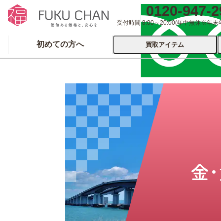
0120-947-2
受付時間 8:00～20:00
(年中無休※年末
初めての方へ
買取アイテム
運営会社について
出張買取
宅配
ブランド
着物
食器
洋服
品
とじる
とじる
金