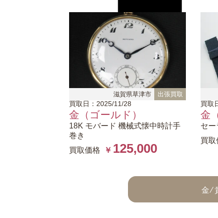
滋賀県草津市
出張買取
買取日：2025/11/28
買取日
金（ゴールド）
金
18K モバード
機械式懐中時計手
セー
巻き
買取
125,000
買取価格
￥
金 