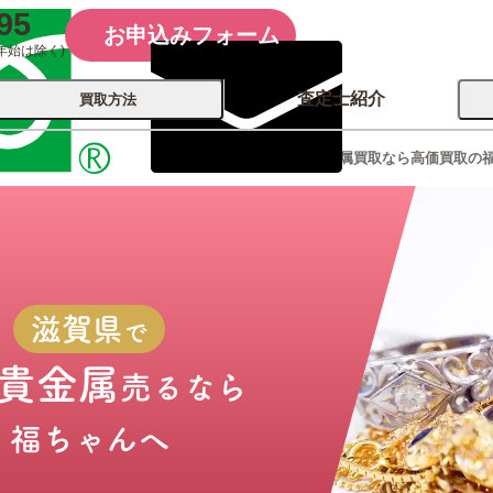
95
お申込みフォーム
年始は除く)
査定士紹介
買取方法
滋賀県の金･貴金属買取なら高価買取の
会社概要
コーポレート
買取
店舗買取
古銭 ⁄
レコード
カメラ
おもちゃ
記念硬貨
滋賀県
で
･貴金属
売るなら
福ちゃんへ