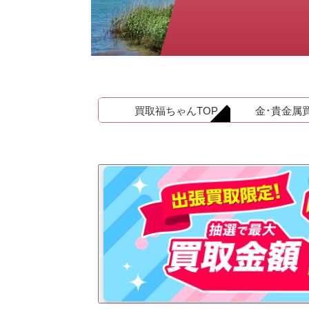
金 ⁄
切手
骨董品
お酒
貴金属
買取福ちゃんTOP
金･貴金属
家電
とじる