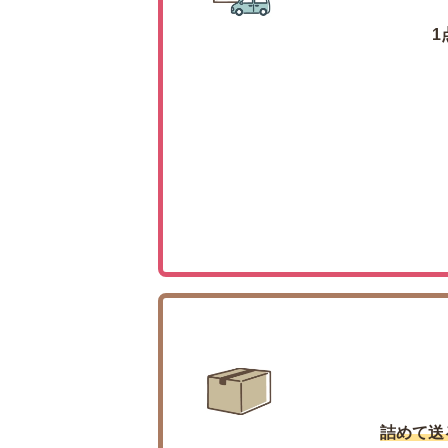
1
詰めて送