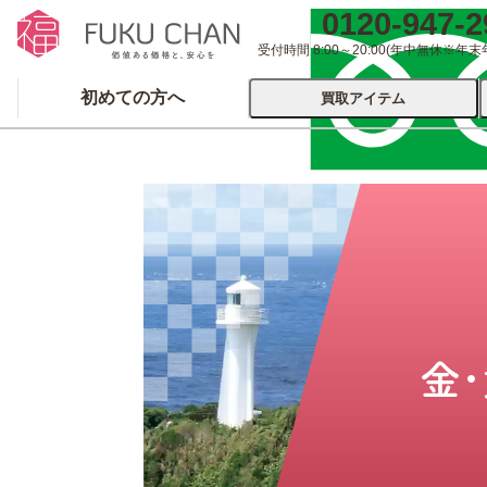
0120-947-2
受付時間 8:00～20:00
(年中無休※年末
初めての方へ
買取アイテム
運営会社について
出張買取
宅配
ブランド
着物
食器
洋服
品
とじる
とじる
金