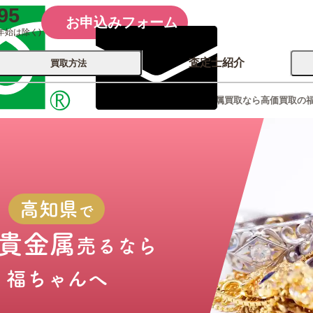
95
お申込みフォーム
年始は除く)
査定士紹介
買取方法
高知県の金･貴金属買取なら高価買取の
会社概要
コーポレート
買取
店舗買取
古銭 ⁄
レコード
カメラ
おもちゃ
記念硬貨
高知県
で
･貴金属
売るなら
福ちゃんへ