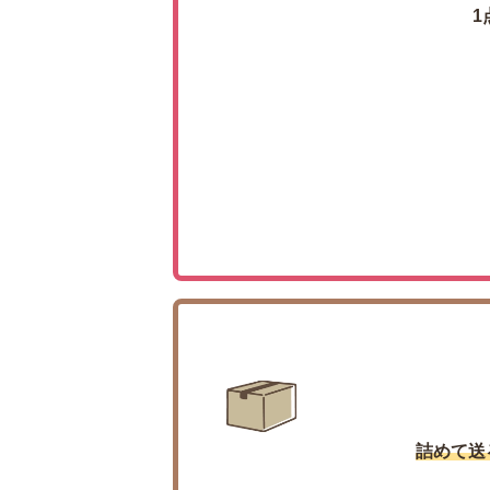
1
詰めて送