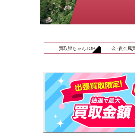
金 ⁄
切手
骨董品
お酒
貴金属
買取福ちゃんTOP
金･貴金属
家電
とじる