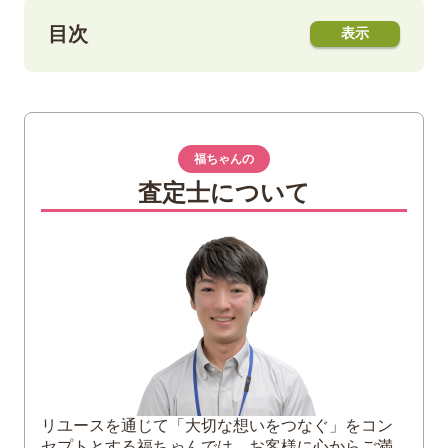
目次
1
トランペットについて
2
トランペットの種類
福ちゃんの
B♭管トランペット
査定士について
C管トランペット
ピッコロトランペット
コルネット
フリューゲルホルン
バストランペット
トライアンファルトランペット
3
まとめ
リユースを通じて「大切な想いをつなぐ」をコン
セプトとする福ちゃんでは、お客様に心からご満