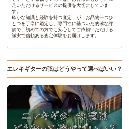
1. ラウンドワウンド
足いただけるサービスの提供を大切にしていま
2. フラットワウンド
す。
確かな知識と経験を持つ査定士が、お品物一つひ
3. ハーフラウンド
とつを丁寧に鑑定し、専門性に基づいた的確な評
価で、初めての方でも安心してご依頼いただける
5
まとめ
誠実で信頼ある査定体験をお届けします。
エレキギターの弦はどうやって選べばいい？