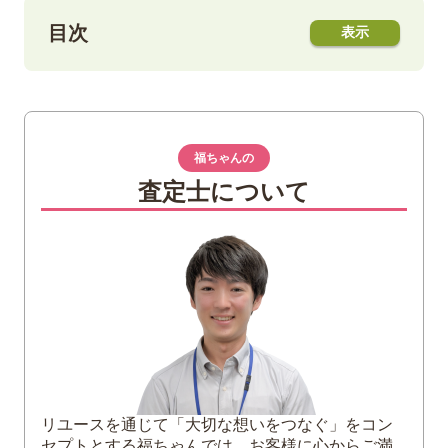
目次
1
エレキギターの弦はどうやって選べばい
い？
福ちゃんの
2
【素材別】エレキギターの弦の特徴
査定士について
ステンレス
ニッケル
コーテッド
3
【太さ別】エレキギターの弦の特徴
太い弦
中間の弦
細い弦
カスタムゲージ
リユースを通じて「大切な想いをつなぐ」をコン
4
【巻き方別】エレキギターの弦の特徴
セプトとする福ちゃんでは、お客様に心からご満