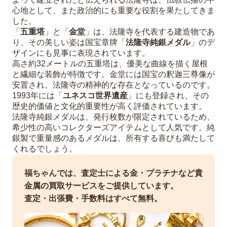
心地として、また政治的にも重要な役割を果たしてきま
した。
「
五重塔
」と「
金堂
」は、法隆寺を代表する建造物であ
り、その美しい姿は国宝章牌「
法隆寺純銀メダル
」のデ
ザインにも見事に表現されています。
高さ約32メートルの五重塔は、優美な曲線を描く屋根
と繊細な装飾が特徴です。金堂には国宝の釈迦三尊像が
安置され、法隆寺の精神的な存在となっているのです。
1993年には「
ユネスコ世界遺産
」にも登録され、その
歴史的価値と文化的重要性が高く評価されています。
法隆寺純銀メダルは、発行枚数が限定されているため、
希少性の高いコレクターズアイテムとして人気です。純
銀製で重量感のあるメダルは、所有する喜びも満たして
くれるでしょう。
福ちゃんでは、査定士による金・プラチナなど貴
金属の買取サービスをご提供しています。
査定・出張費・手数料はすべて無料。