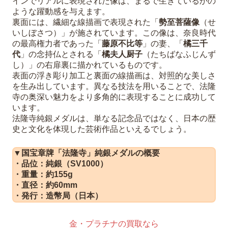
インでリアルに表現された像は、まるで生きているかの
ような躍動感を与えます。
裏面には、繊細な線描画で表現された「
勢至菩薩像
（せ
いしぼさつ）」が施されています。この像は、奈良時代
の最高権力者であった「
藤原不比等
」の妻、「
橘三千
代
」の念持仏とされる「
橘夫人厨子
（たちばなふじんず
し）」の右扉裏に描かれているものです。
表面の浮き彫り加工と裏面の線描画は、対照的な美しさ
を生み出しています。異なる技法を用いることで、法隆
寺の奥深い魅力をより多角的に表現することに成功して
います。
法隆寺純銀メダルは、単なる記念品ではなく、日本の歴
史と文化を体現した芸術作品といえるでしょう。
▼国宝章牌「法隆寺」純銀メダルの概要
・品位：純銀（SV1000）
・重量：約155g
・直径：約60mm
・発行：造幣局（日本）
金・プラチナの買取なら