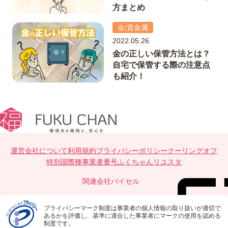
方まとめ
金/貴金属
2022.05.26
金の正しい保管方法とは？
自宅で保管する際の注意点
も紹介！
運営会社について
利用規約
プライバシーポリシー
クーリングオフ
特別国際種事業者番号
ふくちゃんリユスタ
関連会社
バイセル
プライバシーマーク制度は事業者の個人情報の取り扱いが適切で
あるかを評価し、基準に適合した事業者にマークの使用を認める
制度です。