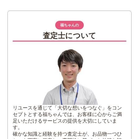
1
国宝章牌「法隆寺」純銀メダルとは
2
国宝章牌「法隆寺」純銀メダルの特徴やデ
福ちゃんの
ザイン
査定士について
3
国宝章牌「法隆寺」純銀メダルは買取に出
せるのか？貴金属買取を検討されている方
へ
4
まとめ
リユースを通じて「大切な想いをつなぐ」をコン
セプトとする福ちゃんでは、お客様に心からご満
足いただけるサービスの提供を大切にしていま
す。
確かな知識と経験を持つ査定士が、お品物一つひ