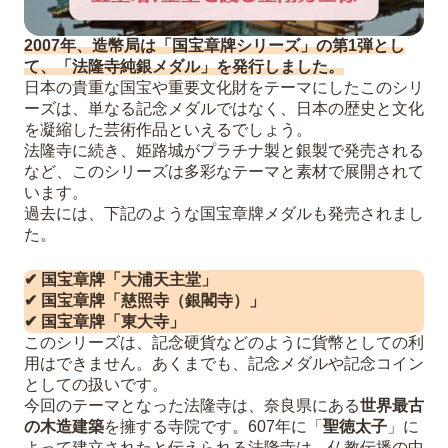
2007年、造幣局は「国宝章牌シリーズ」の第1弾とし
て、「法隆寺純銀メダル」を発行しました。
日本の貴重な国宝や重要文化財をテーマにしたこのシリ
ーズは、単なる記念メダルではなく、日本の歴史と文化
を凝縮した芸術作品といえるでしょう。
法隆寺に続き、姫路城がプラチナ製と銀製で発売される
など、このシリーズは多彩なテーマと素材で展開されて
います。
過去には、下記のような国宝章牌メダルも発売されまし
た。
✔ 国宝章牌「大浦天主堂」
✔ 国宝章牌「慈照寺（銀閣寺）」
✔ 国宝章牌「東大寺」
このシリーズは、記念硬貨などのように貨幣としての利
用はできません。あくまでも、記念メダルや記念コイン
としての扱いです。
今回のテーマとなった法隆寺は、奈良県にある
世界最古
の木造建築
を擁する寺院です。607年に「
聖徳太子
」に
よって建立されたと伝えられる法隆寺は、仏教伝播の中