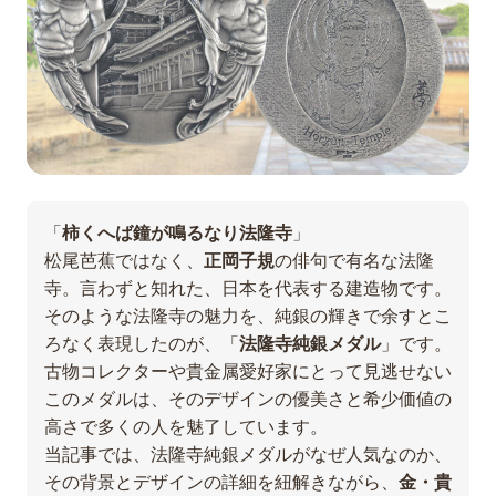
「
柿くへば鐘が鳴るなり法隆寺
」
松尾芭蕉ではなく、
正岡子規
の俳句で有名な法隆
寺。言わずと知れた、日本を代表する建造物です。
そのような法隆寺の魅力を、純銀の輝きで余すとこ
ろなく表現したのが、「
法隆寺純銀メダル
」です。
古物コレクターや貴金属愛好家にとって見逃せない
このメダルは、そのデザインの優美さと希少価値の
高さで多くの人を魅了しています。
当記事では、法隆寺純銀メダルがなぜ人気なのか、
その背景とデザインの詳細を紐解きながら、
金・貴