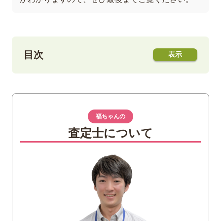
目次
1
金が錆びるのはなぜ？
2
金が錆びるのを防ぐための取り扱い方法
福ちゃんの
化粧品や香水がつかないようにする
査定士について
温泉や海水浴では外す
使用後はクロスで拭く
3
「金・貴金属」買取なら福ちゃんへ
4
金が錆びてしまったときの対処法
ジュエリー用クロスで拭き取る
中性洗剤を使って洗う