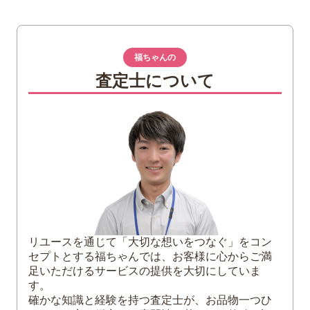
1
日本の記念貨幣の歴史
2
天皇陛下記念硬貨とは
福ちゃんの
天皇陛下御在位60年記念硬貨
査定士について
天皇陛下御即位記念硬貨
皇太子殿下御成婚記念硬貨
3
天皇陛下の10万円記念金貨には2種類ある
4
「天皇陛下記念硬貨」の買取価値
リユースを通じて「大切な想いをつなぐ」をコン
セプトとする福ちゃんでは、お客様に心からご満
足いただけるサービスの提供を大切にしていま
す。
確かな知識と経験を持つ査定士が、お品物一つひ