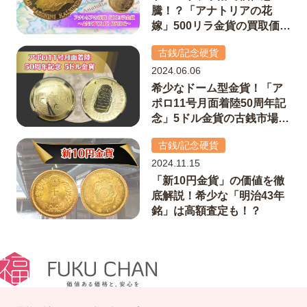
騰！？「アナトリアの花
嫁」500リラ金貨の買取価値
を解説
古銭/記念硬貨
2024.06.06
希少なドーム型金貨！「ア
ポロ11号月面着陸50周年記
念」5ドル金貨の古銭市場で
の価値
古銭/記念硬貨
2024.11.15
「新10円金貨」の価値を徹
底解説！希少な「明治43年
銘」は高額査定も！？